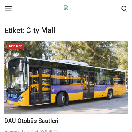
Etiket:
City Mall
Oturum aç
Kayıt ol
Kısa Kısa
Ana Sayfa
Kripto Para
İletişim
Genel
Kodlama
DAÜ Otobüs Saatleri
Galeri
yazayaza
Eki 2, 2024
0
216