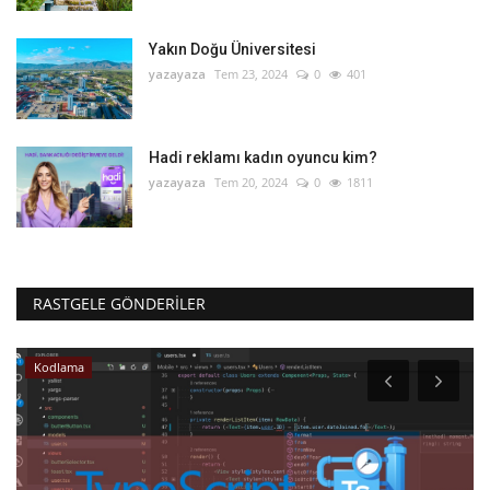
Yakın Doğu Üniversitesi
yazayaza
Tem 23, 2024
0
401
Hadi reklamı kadın oyuncu kim?
yazayaza
Tem 20, 2024
0
1811
RASTGELE GÖNDERILER
Kodlama