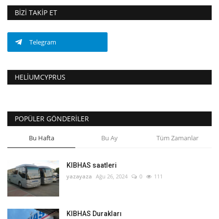
BIZI TAKIP ET
Telegram
HELIUMCYPRUS
POPÜLER GÖNDERILER
Bu Hafta
Bu Ay
Tüm Zamanlar
KIBHAS saatleri
yazayaza
Ağu 26, 2024
0
111
KIBHAS Durakları