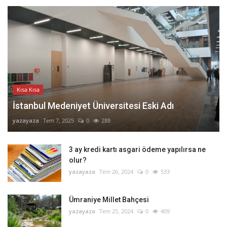
Kısa Kısa
İstanbul Medeniyet Üniversitesi Eski Adı
yazayaza
Tem 7, 2025
0
288
3 ay kredi kartı asgari ödeme yapılırsa ne
olur?
yazayaza
Tem 26, 2024
0
533
Ümraniye Millet Bahçesi
yazayaza
Tem 25, 2024
0
409