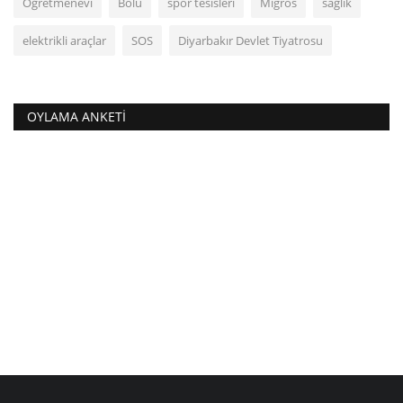
Öğretmenevi
Bolu
spor tesisleri
Migros
sağlık
elektrikli araçlar
SOS
Diyarbakır Devlet Tiyatrosu
OYLAMA ANKETI