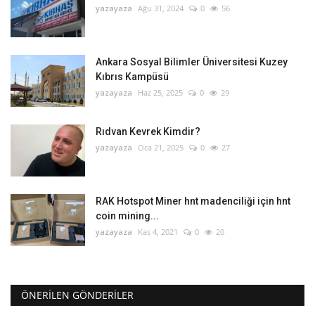
yazayaza
Ağu 31, 2024
0
56
Ankara Sosyal Bilimler Üniversitesi Kuzey
Kıbrıs Kampüsü
yazayaza
Haz 25, 2025
0
29
Rıdvan Kevrek Kimdir?
yazayaza
Oca 21, 2025
0
27
RAK Hotspot Miner hnt madenciliği için hnt
coin mining...
yazayaza
Kas 4, 2021
0
20
ÖNERILEN GÖNDERILER