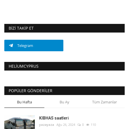
BIZI TAKIP ET
Telegram
HELIUMCYPRUS
POPÜLER GÖNDERILER
Bu Hafta
Bu Ay
Tüm Zamanlar
KIBHAS saatleri
yazayaza
Ağu 26, 2024
0
110