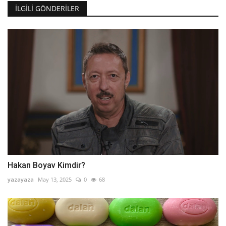
İLGILI GÖNDERILER
Hakan Boyav Kimdir?
yazayaza
May 13, 2025
0
68