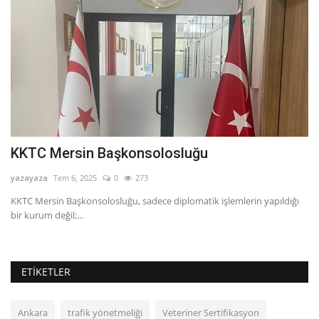
KKTC Veteriner Dairesi
yazayaza
Tem 9, 2025
0
274
 işlemlerin yapıldığı
KKTC Veteriner Dairesi, sadece hayvanların değil, insa
koruyan...
ETIKETLER
Ankara
trafik yönetmeliği
Veteriner Sertifikasyon