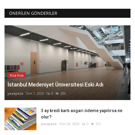
ÖNERILEN GÖNDERILER
Kısa Kısa
İstanbul Medeniyet Üniversitesi Eski Adı
yazayaza
Tem 7, 2025
0
286
3 ay kredi kartı asgari ödeme yapılırsa ne
olur?
yazayaza
Tem 26, 2024
0
531