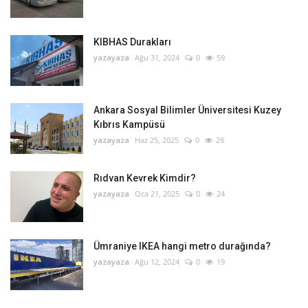
KIBHAS Durakları
yazayaza
Ağu 31, 2024
0
59
Ankara Sosyal Bilimler Üniversitesi Kuzey
Kıbrıs Kampüsü
yazayaza
Haz 25, 2025
0
28
Rıdvan Kevrek Kimdir?
yazayaza
Oca 21, 2025
0
24
Ümraniye IKEA hangi metro durağında?
yazayaza
Ağu 12, 2024
0
19