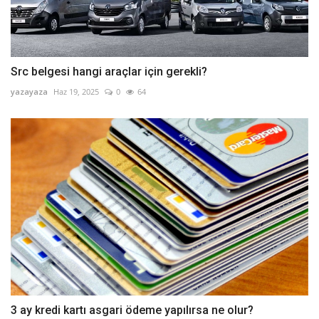
Src belgesi hangi araçlar için gerekli?
yazayaza
Haz 19, 2025
0
64
3 ay kredi kartı asgari ödeme yapılırsa ne olur?