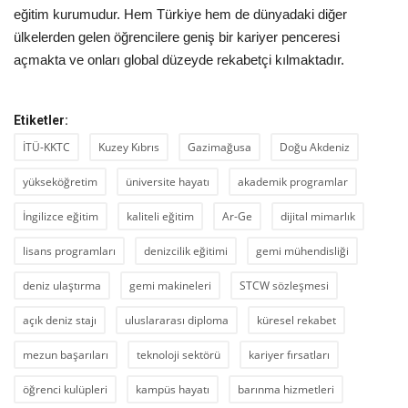
eğitim kurumudur. Hem Türkiye hem de dünyadaki diğer
ülkelerden gelen öğrencilere geniş bir kariyer penceresi
açmakta ve onları global düzeyde rekabetçi kılmaktadır.
Etiketler:
İTÜ-KKTC
Kuzey Kıbrıs
Gazimağusa
Doğu Akdeniz
yükseköğretim
üniversite hayatı
akademik programlar
İngilizce eğitim
kaliteli eğitim
Ar-Ge
dijital mimarlık
lisans programları
denizcilik eğitimi
gemi mühendisliği
deniz ulaştırma
gemi makineleri
STCW sözleşmesi
açık deniz stajı
uluslararası diploma
küresel rekabet
mezun başarıları
teknoloji sektörü
kariyer fırsatları
öğrenci kulüpleri
kampüs hayatı
barınma hizmetleri