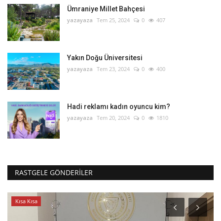
Ümraniye Millet Bahçesi
yazayaza
Tem 25, 2024
0
407
Yakın Doğu Üniversitesi
yazayaza
Tem 23, 2024
0
400
Hadi reklamı kadın oyuncu kim?
yazayaza
Tem 20, 2024
0
1810
RASTGELE GÖNDERILER
Kısa Kısa