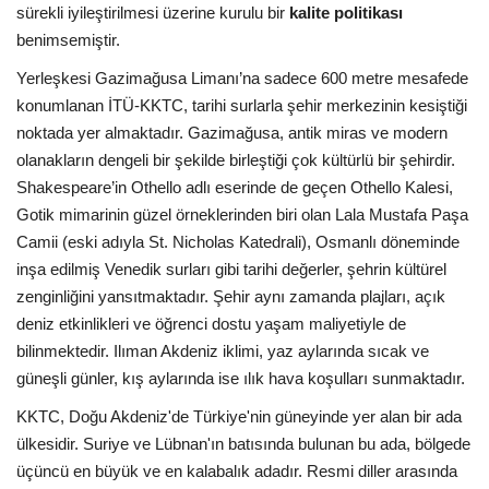
sürekli iyileştirilmesi üzerine kurulu bir
kalite politikası
benimsemiştir.
Yerleşkesi Gazimağusa Limanı’na sadece 600 metre mesafede
konumlanan İTÜ-KKTC, tarihi surlarla şehir merkezinin kesiştiği
noktada yer almaktadır. Gazimağusa, antik miras ve modern
olanakların dengeli bir şekilde birleştiği çok kültürlü bir şehirdir.
Shakespeare’in Othello adlı eserinde de geçen Othello Kalesi,
Gotik mimarinin güzel örneklerinden biri olan Lala Mustafa Paşa
Camii (eski adıyla St. Nicholas Katedrali), Osmanlı döneminde
inşa edilmiş Venedik surları gibi tarihi değerler, şehrin kültürel
zenginliğini yansıtmaktadır. Şehir aynı zamanda plajları, açık
deniz etkinlikleri ve öğrenci dostu yaşam maliyetiyle de
bilinmektedir. Ilıman Akdeniz iklimi, yaz aylarında sıcak ve
güneşli günler, kış aylarında ise ılık hava koşulları sunmaktadır.
KKTC, Doğu Akdeniz'de Türkiye'nin güneyinde yer alan bir ada
ülkesidir. Suriye ve Lübnan'ın batısında bulunan bu ada, bölgede
üçüncü en büyük ve en kalabalık adadır. Resmi diller arasında