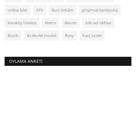
online bilet
ATV
Burs İmkânı
girişimsel kardiyoloji
Karaköy İskelesi
Metro
Beurer
eski adı iddiası
Bosch
iki devlet modeli
Roxy
harç ücreti
OYLAMA ANKETI