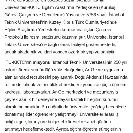
Üniversitesi-KKTC Eğitim Araştırma Yerleşkeleri (Kuruluş,
Görev, Çalışma ve Denetleme) Yasası ve 5756 sayılı İstanbul
Teknik Üniversitesi’nin Kuzey Kıbrıs Türk Cumhuriyeti’nde
Eğitim Araştırma Yerleşkeleri kurmasına ilişkin Çerçeve
Protokolü ile resmi statüsünü kazanmıştır. Üniversite, İstanbul
Teknik Üniversitesi’ne bağlı olarak faaliyet göstermektedir;
ancak akademik ve idari yönden özerk bir yapıya sahiptir.
İTÜ-KKTC’nin
misyonu
, İstanbul Teknik Üniversitesi'nin 250 yılı
aşkın süredir sürdürdüğü yükseköğretim, Ar-Ge ve uygulama
alanlarındaki tecrübesini paylaşarak Doğu Akdeniz Havzası'nda
rol model olmak ve öncülük etmektir. Vizyonu ise güçlü öğretim
kadrosu, laboratuvarları, Ar-Ge merkezleri ve mezunlarıyla
çeyrek asırlık bir deneyime dayalı kaliteli bir eğitim kurumu
olarak tanınmaktır. Bu doğrultuda üniversite, çağdaş becerilerle
donatılmış lider öğrenciler yetiştirmeyi, üniversiteler arası iş
birliğini geliştirmeyi ve bölgesel-küresel rekabet gücünü
artırmayı hedeflemektedir. Ayrıca eğitim-öğretim süreçlerinin