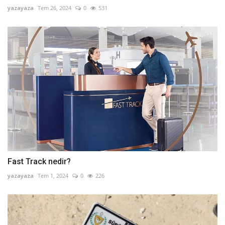
yazayaza
Tem 26, 2024
0
531
Fast Track nedir?
yazayaza
Tem 1, 2024
0
226