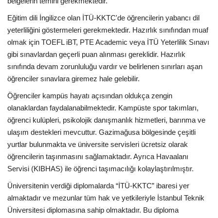
belgelerin temini gerekmektedir.
Eğitim dili İngilizce olan İTÜ-KKTC'de öğrencilerin yabancı dil
yeterliliğini göstermeleri gerekmektedir. Hazırlık sınıfından muaf
olmak için TOEFL iBT, PTE Academic veya İTÜ Yeterlilik Sınavı
gibi sınavlardan geçerli puan alınması gereklidir. Hazırlık
sınıfında devam zorunluluğu vardır ve belirlenen sınırları aşan
öğrenciler sınavlara giremez hale gelebilir.
Öğrenciler kampüs hayatı açısından oldukça zengin
olanaklardan faydalanabilmektedir. Kampüste spor takımları,
öğrenci kulüpleri, psikolojik danışmanlık hizmetleri, barınma ve
ulaşım destekleri mevcuttur. Gazimağusa bölgesinde çeşitli
yurtlar bulunmakta ve üniversite servisleri ücretsiz olarak
öğrencilerin taşınmasını sağlamaktadır. Ayrıca Havaalanı
Servisi (KIBHAS) ile öğrenci taşımacılığı kolaylaştırılmıştır.
Üniversitenin verdiği diplomalarda “İTÜ-KKTC” ibaresi yer
almaktadır ve mezunlar tüm hak ve yetkileriyle İstanbul Teknik
Üniversitesi diplomasına sahip olmaktadır. Bu diploma