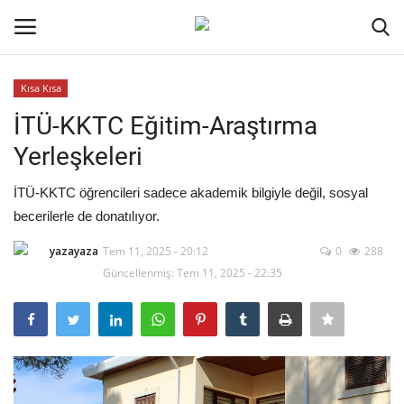
Kısa Kısa
Oturum aç
Kayıt ol
İTÜ-KKTC Eğitim-Araştırma
Yerleşkeleri
Ana Sayfa
İTÜ-KKTC öğrencileri sadece akademik bilgiyle değil, sosyal
Kripto Para
becerilerle de donatılıyor.
İletişim
yazayaza
Tem 11, 2025 - 20:12
0
288
Güncellenmiş: Tem 11, 2025 - 22:35
Genel
Kodlama
Galeri