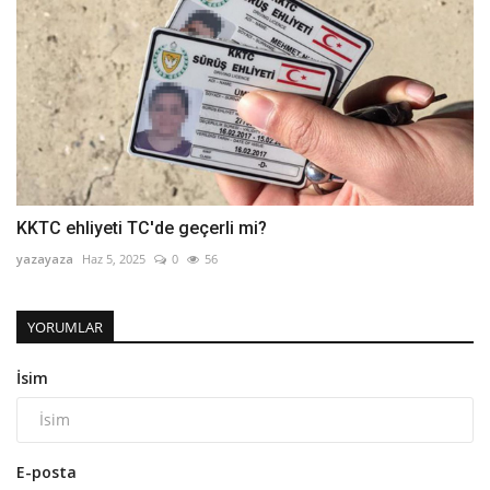
KKTC ehliyeti TC'de geçerli mi?
yazayaza
Haz 5, 2025
0
56
YORUMLAR
İsim
E-posta