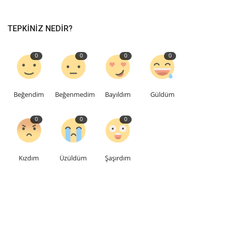
TEPKINIZ NEDIR?
0
0
0
0
Beğendim
Beğenmedim
Bayıldım
Güldüm
0
0
0
Kızdım
Üzüldüm
Şaşırdım