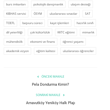
burs imkanları
psikolojik danışmanlık
ulaşım desteği
KIBHAS servisi
ÖSYM
uluslararası sınavlar
SAT
TOEFL
başvuru süreci
kayıt işlemleri
hazırlık sınıfı
dil yeterliliği
çok kültürlülük
KKTC eğitimi
mimarlık
mühendislik
ekonomi ve finans
öğrenci yaşamı
akademik vizyon
eğitim kalitesi
uluslararası öğrenciler
ÖNCEKI MAKALE
Pela Dondurma Kimin?
SONRAKI MAKALE
Arnavutköy Yeniköy Halk Plajı