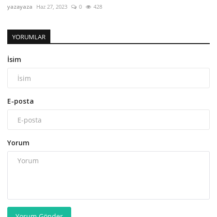
yazayaza
Haz 27, 2023
0
428
YORUMLAR
İsim
E-posta
Yorum
Yorum Gönder