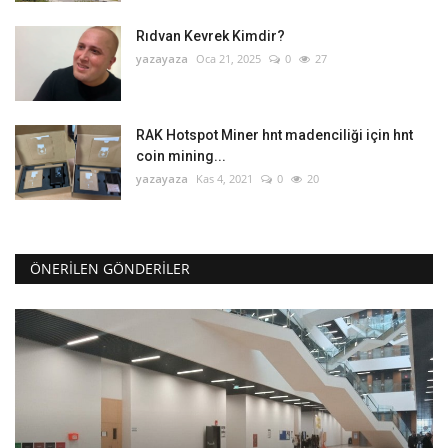
Rıdvan Kevrek Kimdir?
yazayaza
Oca 21, 2025
0
27
RAK Hotspot Miner hnt madenciliği için hnt
coin mining...
yazayaza
Kas 4, 2021
0
20
ÖNERILEN GÖNDERILER