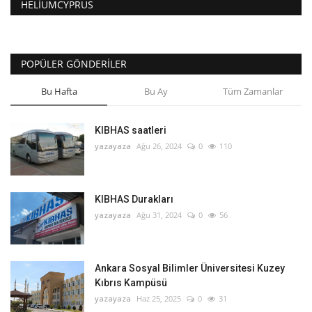
HELIUMCYPRUS
POPÜLER GÖNDERILER
Bu Hafta
Bu Ay
Tüm Zamanlar
KIBHAS saatleri
yazayaza
Ağu 26, 2024
0
110
KIBHAS Durakları
yazayaza
Ağu 31, 2024
0
56
Ankara Sosyal Bilimler Üniversitesi Kuzey
Kıbrıs Kampüsü
yazayaza
Haz 25, 2025
0
31