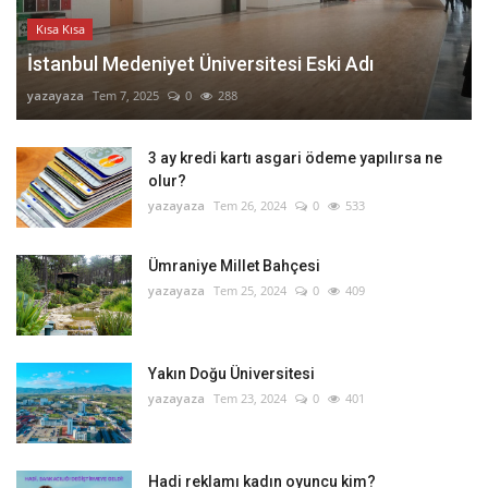
Kısa Kısa
İstanbul Medeniyet Üniversitesi Eski Adı
yazayaza
Tem 7, 2025
0
288
3 ay kredi kartı asgari ödeme yapılırsa ne
olur?
yazayaza
Tem 26, 2024
0
533
Ümraniye Millet Bahçesi
yazayaza
Tem 25, 2024
0
409
Yakın Doğu Üniversitesi
yazayaza
Tem 23, 2024
0
401
Hadi reklamı kadın oyuncu kim?