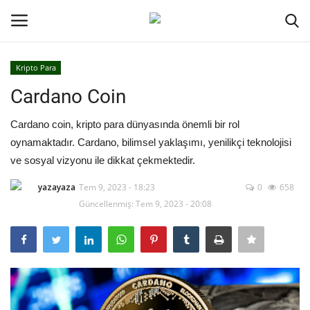
Kripto Para
Oturum aç
Kayıt ol
Cardano Coin
Ana Sayfa
Cardano coin, kripto para dünyasında önemli bir rol
oynamaktadır. Cardano, bilimsel yaklaşımı, yenilikçi teknolojisi
İletişim
ve sosyal vizyonu ile dikkat çekmektedir.
yazayaza
Tem 9, 2023 - 18:23
0
658
Genel
Güncellenmiş: Tem 9, 2023 - 20:08
Kodlama
Kripto Para
Galeri