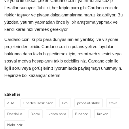
vizyonu ile dikkat çeken Cardano coin, yatırımcılara cazip
fırsatlar sunuyor. Tabii ki, her kripto para gibi Cardano coin de
riskler taşıyor ve piyasa dalgalanmalarına maruz kalabiliyor. Bu
yüzden, yatırım yapmadan önce iyi bir araştırma yapmak ve
kendi kararınızı vermek gerekiyor.
Cardano coin, kripto para dünyasının en yenilikçi ve vizyoner
projelerinden biridir. Cardano coin'in potansiyeli ve faydaları
hakkında daha fazla bilgi edinmek için, resmi web sitesini veya
sosyal medya hesaplarını takip edebilirsiniz. Cardano coin ile
ilgili soru veya görüşlerinizi yorumlarda paylaşmayı unutmayın.
Hepinize bol kazançlar dilerim!
Etiketler:
ADA
Charles Hoskinson
PoS
proof-of-stake
stake
Daedalus
Yoroi
kripto para
Binance
Kraken
blokzincir