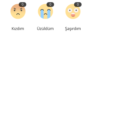
0
0
0
Kızdım
Üzüldüm
Şaşırdım