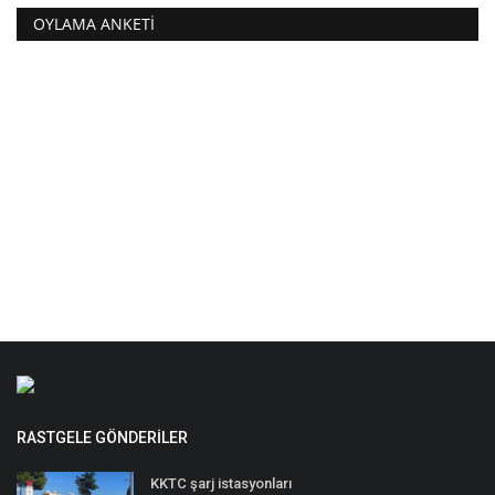
OYLAMA ANKETI
RASTGELE GÖNDERILER
KKTC şarj istasyonları