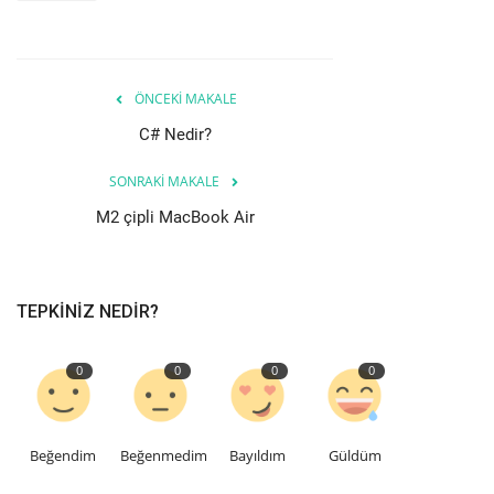
ÖNCEKI MAKALE
C# Nedir?
SONRAKI MAKALE
M2 çipli MacBook Air
TEPKINIZ NEDIR?
0
0
0
0
Beğendim
Beğenmedim
Bayıldım
Güldüm