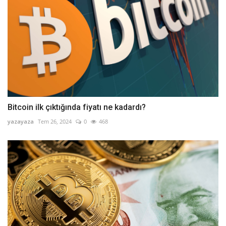
Bitcoin ilk çıktığında fiyatı ne kadardı?
yazayaza
Tem 26, 2024
0
468