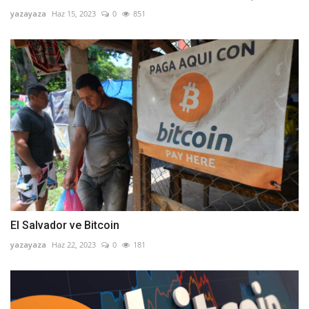
yazayaza
Haz 15, 2023
0
851
El Salvador ve Bitcoin
yazayaza
Haz 22, 2023
0
181