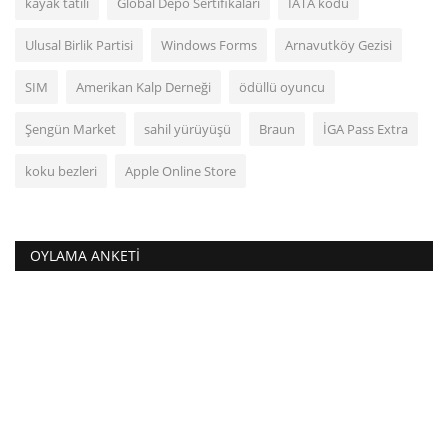
kayak tatili
Global Depo Sertifikaları
IATA kodu
Ulusal Birlik Partisi
Windows Forms
Arnavutköy Gezisi
SIM
Amerikan Kalp Derneği
ödüllü oyuncu
Şengün Market
sahil yürüyüşü
Braun
İGA Pass Extra
koku bezleri
Apple Online Store
OYLAMA ANKETI