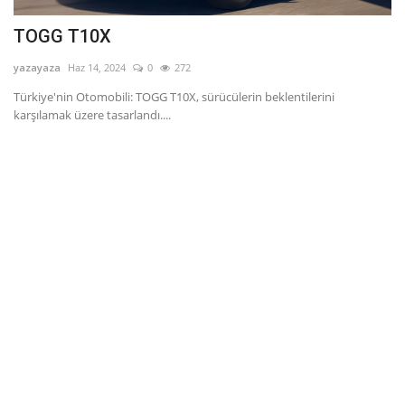
TOGG T10X
yazayaza
Haz 14, 2024
0
272
Türkiye'nin Otomobili: TOGG T10X, sürücülerin beklentilerini
karşılamak üzere tasarlandı....