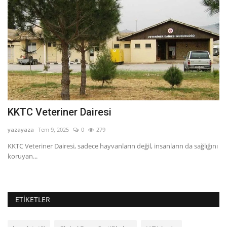
KKTC Veteriner Dairesi
M
yazayaza
Tem 9, 2025
0
279
ya
ibi
KKTC Veteriner Dairesi, sadece hayvanların değil, insanların da sağlığını
Üm
koruyan...
ol
ETIKETLER