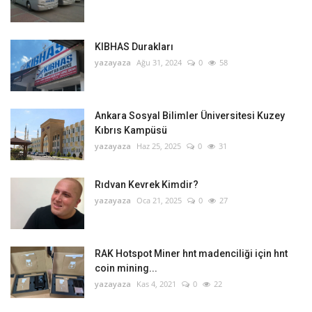
KIBHAS Durakları
yazayaza
Ağu 31, 2024
0
58
Ankara Sosyal Bilimler Üniversitesi Kuzey
Kıbrıs Kampüsü
yazayaza
Haz 25, 2025
0
31
Rıdvan Kevrek Kimdir?
yazayaza
Oca 21, 2025
0
27
RAK Hotspot Miner hnt madenciliği için hnt
coin mining...
yazayaza
Kas 4, 2021
0
22