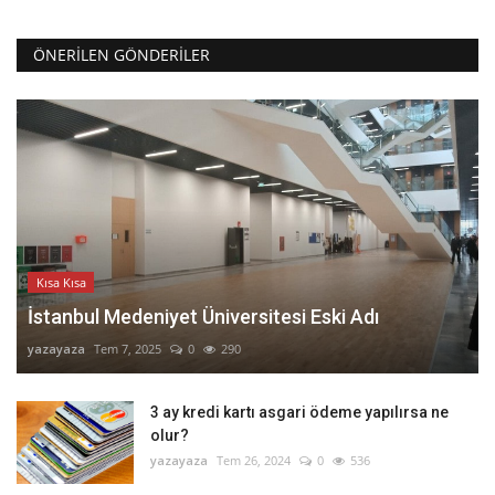
ÖNERILEN GÖNDERILER
Kısa Kısa
İstanbul Medeniyet Üniversitesi Eski Adı
yazayaza
Tem 7, 2025
0
290
3 ay kredi kartı asgari ödeme yapılırsa ne
olur?
yazayaza
Tem 26, 2024
0
536