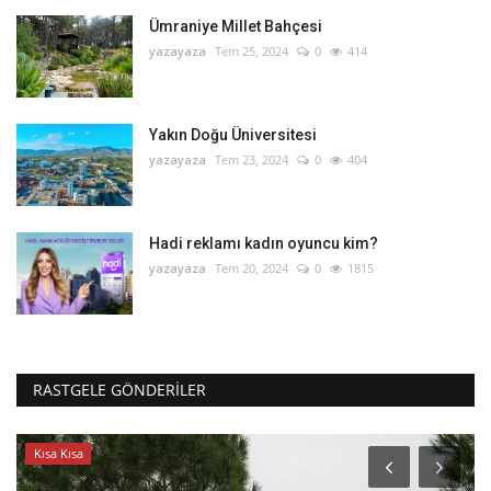
Ümraniye Millet Bahçesi
yazayaza
Tem 25, 2024
0
414
Yakın Doğu Üniversitesi
yazayaza
Tem 23, 2024
0
404
Hadi reklamı kadın oyuncu kim?
yazayaza
Tem 20, 2024
0
1815
RASTGELE GÖNDERILER
Kısa Kısa