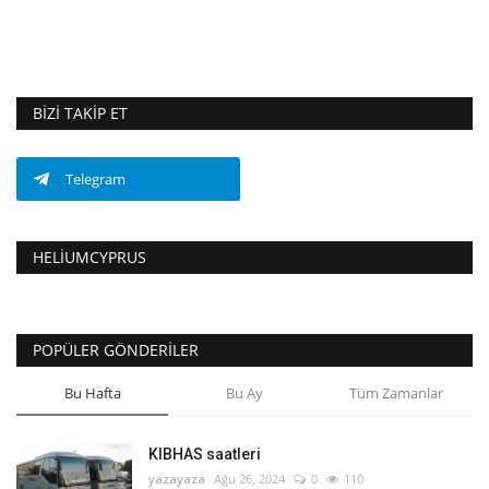
BIZI TAKIP ET
Telegram
HELIUMCYPRUS
POPÜLER GÖNDERILER
Bu Hafta
Bu Ay
Tüm Zamanlar
KIBHAS saatleri
yazayaza
Ağu 26, 2024
0
110