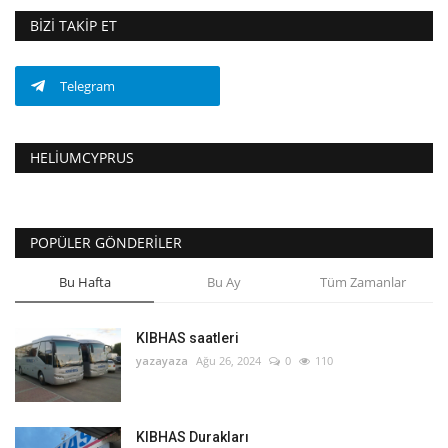
BIZI TAKIP ET
Telegram
HELIUMCYPRUS
POPÜLER GÖNDERILER
Bu Hafta
Bu Ay
Tüm Zamanlar
KIBHAS saatleri
yazayaza
Ağu 26, 2024
0
110
KIBHAS Durakları