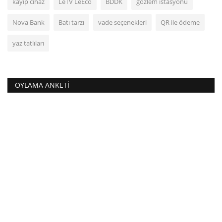
kayıp cihaz
LeTV LeEco
BDDK
gözlem istasyonu
Nova Bank
Batı tarzı
vade seçenekleri
QR ile ödeme
yaz tatlıları
OYLAMA ANKETI