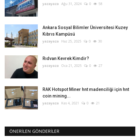
yazayaza
Ağu 31, 2024
0
58
Ankara Sosyal Bilimler Üniversitesi Kuzey
Kıbrıs Kampüsü
yazayaza
Haz 25, 2025
0
30
Rıdvan Kevrek Kimdir?
yazayaza
Oca 21, 2025
0
27
RAK Hotspot Miner hnt madenciliği için hnt
coin mining...
yazayaza
Kas 4, 2021
0
21
ÖNERILEN GÖNDERILER