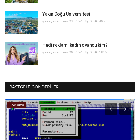
Yakın Doğu Üniversitesi
yazayaza
Tem 23, 2024
0
405
Hadi reklamı kadın oyuncu kim?
yazayaza
Tem 20, 2024
0
1816
RASTGELE GÖNDERILER
Kodlama