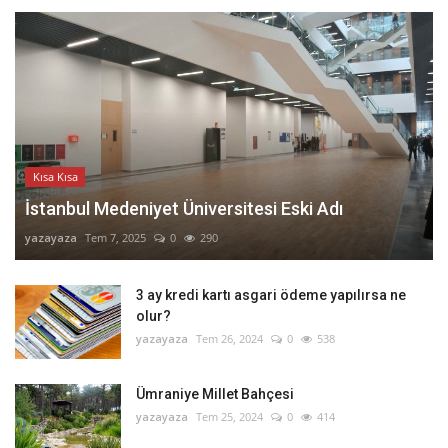
Kısa Kısa
İstanbul Medeniyet Üniversitesi Eski Adı
yazayaza
Tem 7, 2025
0
290
3 ay kredi kartı asgari ödeme yapılırsa ne
olur?
yazayaza
Tem 26, 2024
0
538
Ümraniye Millet Bahçesi
yazayaza
Tem 25, 2024
0
414