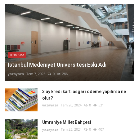
Kısa Kısa
İstanbul Medeniyet Üniversitesi Eski Adı
yazayaza
Tem 7, 2025
0
286
3 ay kredi kartı asgari ödeme yapılırsa ne
olur?
yazayaza
Tem 26, 2024
0
531
Ümraniye Millet Bahçesi
yazayaza
Tem 25, 2024
0
407