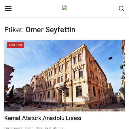
Etiket:
Ömer Seyfettin
Oturum aç
Kayıt ol
Kısa Kısa
Ana Sayfa
İletişim
Genel
Kodlama
Kripto Para
Kemal Atatürk Anadolu Lisesi
Galeri
Luciérnaga
Tem 1, 2024
0
187