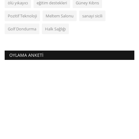
ölü yıkayıcı
eğitim destekleri
Güney Kıbrıs
Pozitif Teknoloji
Meltem Salonu
sanayi sicili
Golf Dondurma
Halk Sağlığı
OYLAMA ANKETI