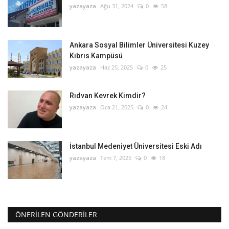
yazayaza
Ağu 31, 2024
0
58
Ankara Sosyal Bilimler Üniversitesi Kuzey
Kıbrıs Kampüsü
yazayaza
Haz 25, 2025
0
25
Rıdvan Kevrek Kimdir?
yazayaza
Oca 21, 2025
0
24
İstanbul Medeniyet Üniversitesi Eski Adı
yazayaza
Tem 7, 2025
0
18
ÖNERILEN GÖNDERILER