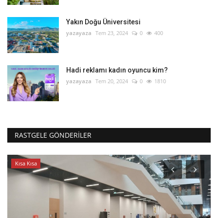
Yakın Doğu Üniversitesi
yazayaza
Tem 23, 2024
0
400
Hadi reklamı kadın oyuncu kim?
yazayaza
Tem 20, 2024
0
1810
RASTGELE GÖNDERILER
Kısa Kısa