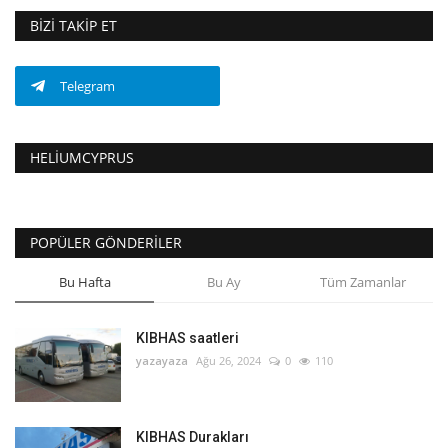
BIZI TAKIP ET
Telegram
HELIUMCYPRUS
POPÜLER GÖNDERILER
Bu Hafta
Bu Ay
Tüm Zamanlar
KIBHAS saatleri
yazayaza
Ağu 26, 2024
0
110
KIBHAS Durakları