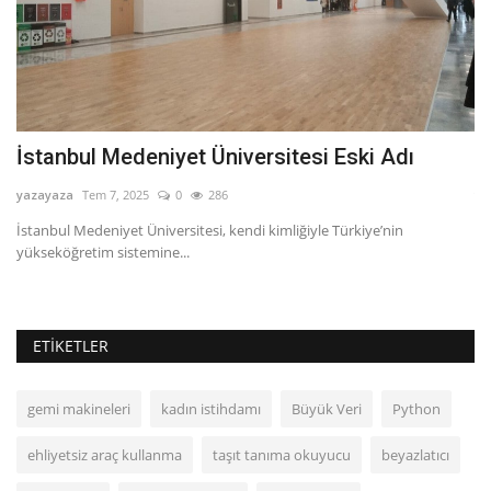
İstanbul Medeniyet Üniversitesi Eski Adı
G
yazayaza
Tem 7, 2025
0
286
ya
İstanbul Medeniyet Üniversitesi, kendi kimliğiyle Türkiye’nin
Gü
yükseköğretim sistemine...
ta
ETIKETLER
gemi makineleri
kadın istihdamı
Büyük Veri
Python
ehliyetsiz araç kullanma
taşıt tanıma okuyucu
beyazlatıcı