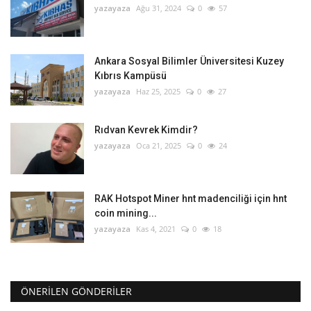
yazayaza
Ağu 31, 2024
0
57
Ankara Sosyal Bilimler Üniversitesi Kuzey
Kıbrıs Kampüsü
yazayaza
Haz 25, 2025
0
27
Rıdvan Kevrek Kimdir?
yazayaza
Oca 21, 2025
0
24
RAK Hotspot Miner hnt madenciliği için hnt
coin mining...
yazayaza
Kas 4, 2021
0
18
ÖNERILEN GÖNDERILER