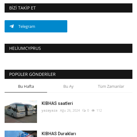
BIZI TAKIP ET
Telegram
HELIUMCYPRUS
POPÜLER GÖNDERILER
Bu Hafta
Bu Ay
Tüm Zamanlar
KIBHAS saatleri
yazayaza
Ağu 26, 2024
0
112
KIBHAS Durakları