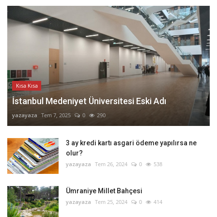
Kısa Kısa
İstanbul Medeniyet Üniversitesi Eski Adı
yazayaza
Tem 7, 2025
0
290
3 ay kredi kartı asgari ödeme yapılırsa ne
olur?
yazayaza
Tem 26, 2024
0
538
Ümraniye Millet Bahçesi
yazayaza
Tem 25, 2024
0
414