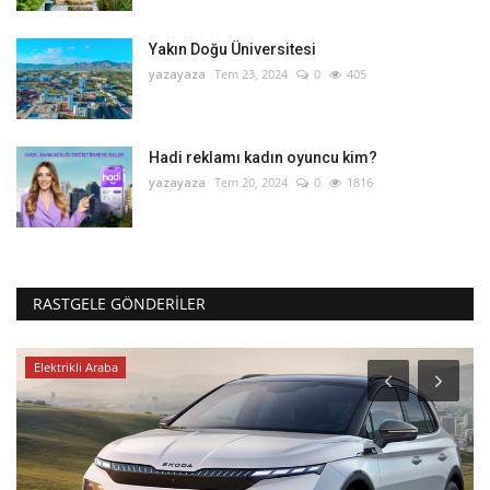
Yakın Doğu Üniversitesi
yazayaza
Tem 23, 2024
0
405
Hadi reklamı kadın oyuncu kim?
yazayaza
Tem 20, 2024
0
1816
RASTGELE GÖNDERILER
Elektrikli Araba