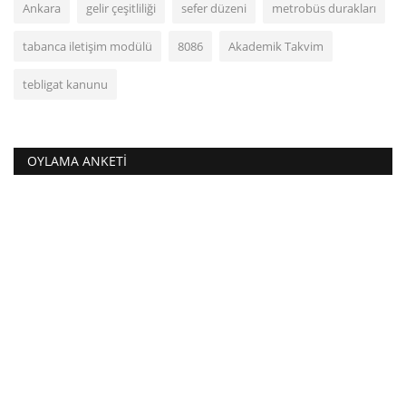
Ankara
gelir çeşitliliği
sefer düzeni
metrobüs durakları
tabanca iletişim modülü
8086
Akademik Takvim
tebligat kanunu
OYLAMA ANKETI