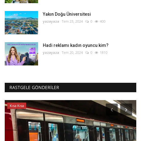
Yakın Doğu Üniversitesi
yazayaza
Tem 23, 2024
0
400
Hadi reklamı kadın oyuncu kim?
yazayaza
Tem 20, 2024
0
1810
RASTGELE GÖNDERILER
Kısa Kısa