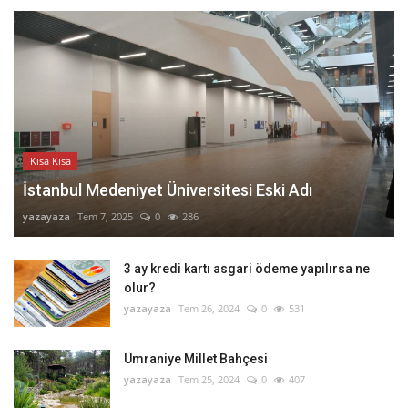
Kısa Kısa
İstanbul Medeniyet Üniversitesi Eski Adı
yazayaza
Tem 7, 2025
0
286
3 ay kredi kartı asgari ödeme yapılırsa ne
olur?
yazayaza
Tem 26, 2024
0
531
Ümraniye Millet Bahçesi
yazayaza
Tem 25, 2024
0
407