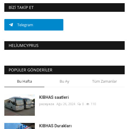
BIZI TAKIP ET
Telegram
HELIUMCYPRUS
POPÜLER GÖNDERILER
Bu Hafta
Bu Ay
Tüm Zamanlar
KIBHAS saatleri
yazayaza
Ağu 26, 2024
0
110
KIBHAS Durakları