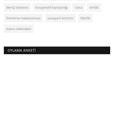
BenQ Siemens
kooperatif bankacılığı
Leica
kimlik
frenleme mekanizması
pasaport kontrol
liderlik
kamu ödemeleri
OYLAMA ANKETI