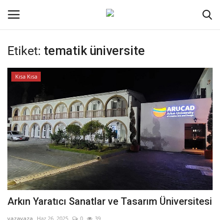
Etiket:
tematik üniversite
Oturum aç
Kayıt ol
Kısa Kısa
Ana Sayfa
İletişim
Genel
Kodlama
Kripto Para
Arkın Yaratıcı Sanatlar ve Tasarım Üniversitesi
Galeri
yazayaza
Haz 26, 2025
0
39