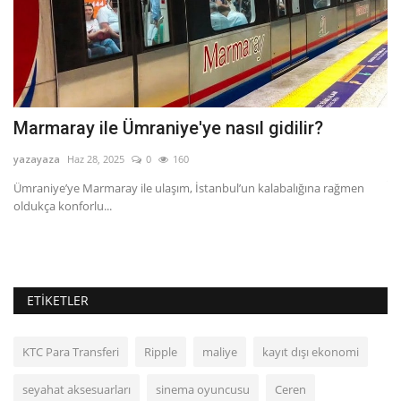
Marmaray ile Ümraniye'ye nasıl gidilir?
H
b
yazayaza
Haz 28, 2025
0
160
ya
Ümraniye’ye Marmaray ile ulaşım, İstanbul’un kalabalığına rağmen
oldukça konforlu...
He
pro
ETIKETLER
KTC Para Transferi
Ripple
maliye
kayıt dışı ekonomi
seyahat aksesuarları
sinema oyuncusu
Ceren