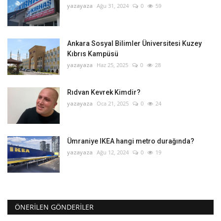
yazayaza
Ağu 31, 2024
0
59
Ankara Sosyal Bilimler Üniversitesi Kuzey
Kıbrıs Kampüsü
yazayaza
Haz 25, 2025
0
28
Rıdvan Kevrek Kimdir?
yazayaza
Oca 21, 2025
0
24
Ümraniye IKEA hangi metro durağında?
yazayaza
Ağu 12, 2024
0
19
ÖNERILEN GÖNDERILER