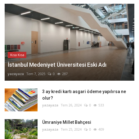
Kısa Kısa
İstanbul Medeniyet Üniversitesi Eski Adı
yazayaza
Tem 7, 2025
0
287
3 ay kredi kartı asgari ödeme yapılırsa ne
olur?
yazayaza
Tem 26, 2024
0
533
Ümraniye Millet Bahçesi
yazayaza
Tem 25, 2024
0
409