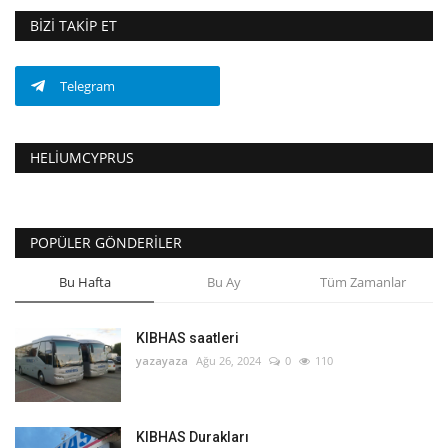
BIZI TAKIP ET
Telegram
HELIUMCYPRUS
POPÜLER GÖNDERILER
Bu Hafta
Bu Ay
Tüm Zamanlar
KIBHAS saatleri
yazayaza
Ağu 26, 2024
0
110
KIBHAS Durakları