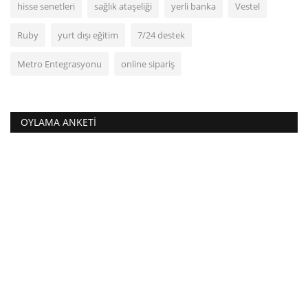
hisse senetleri
sağlık ataşeliği
yerli banka
Vestel
Ruby
yurt dışı eğitim
7/24 destek
Metro Entegrasyonu
online sipariş
OYLAMA ANKETI