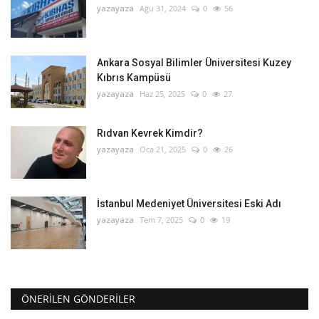
yazayaza
Ağu 31, 2024
0
56
Ankara Sosyal Bilimler Üniversitesi Kuzey
Kıbrıs Kampüsü
yazayaza
Haz 25, 2025
0
27
Rıdvan Kevrek Kimdir?
yazayaza
Oca 21, 2025
0
26
İstanbul Medeniyet Üniversitesi Eski Adı
yazayaza
Tem 7, 2025
0
19
ÖNERILEN GÖNDERILER