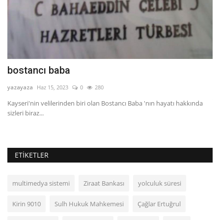
bostancı baba
R
c
yazayaza
Haz 15, 2023
0
280
ya
rlu
Kayseri'nin velilerinden biri olan Bostancı Baba 'nın hayatı hakkında
sizleri biraz...
RA
ETIKETLER
multimedya sistemi
Ziraat Bankası
yolculuk süresi
Kirin 9010
Sulh Hukuk Mahkemesi
Çağlar Ertuğrul