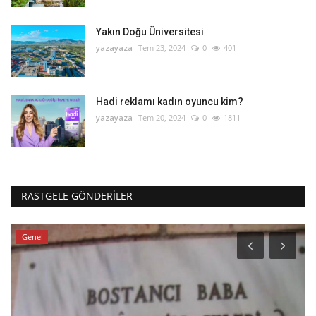
Yakın Doğu Üniversitesi
yazayaza
Tem 23, 2024
0
401
Hadi reklamı kadın oyuncu kim?
yazayaza
Tem 20, 2024
0
1811
RASTGELE GÖNDERILER
Genel