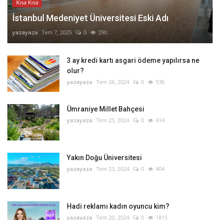
Kısa Kısa
İstanbul Medeniyet Üniversitesi Eski Adı
yazayaza
Tem 7, 2025
0
290
3 ay kredi kartı asgari ödeme yapılırsa ne
olur?
yazayaza
Tem 26, 2024
0
536
Ümraniye Millet Bahçesi
yazayaza
Tem 25, 2024
0
414
Yakın Doğu Üniversitesi
yazayaza
Tem 23, 2024
0
404
Hadi reklamı kadın oyuncu kim?
yazayaza
Tem 20, 2024
0
1815