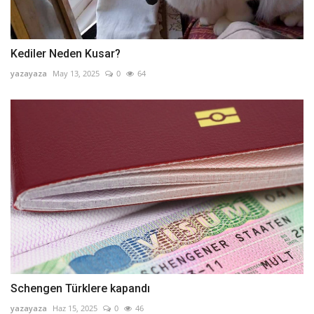
Kediler Neden Kusar?
yazayaza
May 13, 2025
0
64
Schengen Türklere kapandı
yazayaza
Haz 15, 2025
0
46