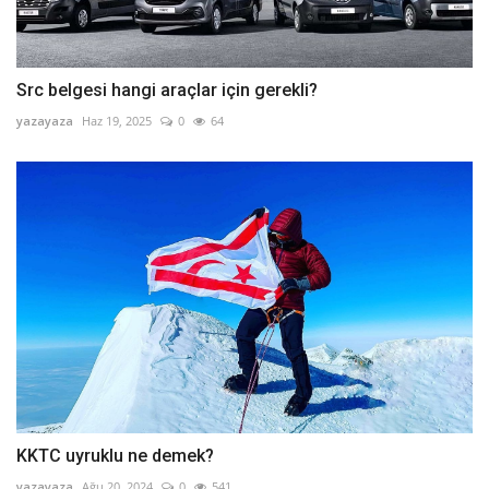
Src belgesi hangi araçlar için gerekli?
yazayaza
Haz 19, 2025
0
64
KKTC uyruklu ne demek?
yazayaza
Ağu 20, 2024
0
541