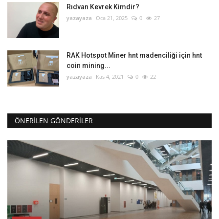
Rıdvan Kevrek Kimdir?
yazayaza
Oca 21, 2025
0
27
RAK Hotspot Miner hnt madenciliği için hnt
coin mining...
yazayaza
Kas 4, 2021
0
22
ÖNERILEN GÖNDERILER