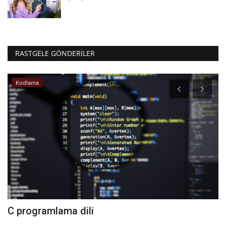
RASTGELE GÖNDERILER
Kodlama
C programlama dili
A