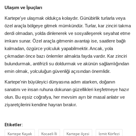
Ulaşım ve İpuçları
Kartepe'ye ulaşmak oldukça kolaydır. Günübirlik turlarla veya
özel araçla bölgeye gitmek mümkündür. Turlar, kar zinciri takma
derdi olmadan, yolda dinlenerek ve sosyalleşerek seyahat etme
imkanı sunar. Özel araçla gitmenin avantajı ise, saatlere bağlı
kalmadan, özgürce yolculuk yapabilmektir. Ancak, yola
çıkmadan önce bazı önlemler almakta fayda vardır. Kar zinciri
bulundurmak, antifrizli su doldurmak ve akünün sağlamlığından
emin olmak, yolculuğun güvenliği açısından önemlidir.
Kartepe'nin büyüleyici dünyasına adım atarken, doğanın
sanatını ve insan ruhuna dokunan güzellikleri keşfetmeye hazır
olun. Bu eşsiz coğrafya, her mevsim ayrı bir masal anlatır ve
ziyaretçilerini kendine hayran bırakır.
Etiketler:
Kartepe Kayak
Kocaeli İli
Kartepe ilçesi
İzmit Körfezi