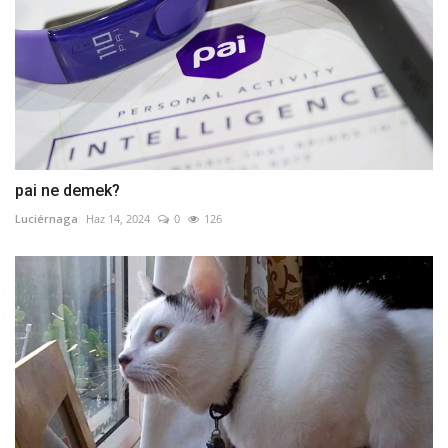
pai ne demek?
Luciérnaga
Haz 14, 2024
0
126