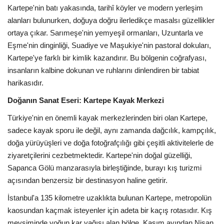
Kartepe'nin batı yakasında, tarihî köyler ve modern yerleşim
alanları bulunurken, doğuya doğru ilerledikçe masalsı güzellikler
ortaya çıkar. Sarımeşe'nin yemyeşil ormanları, Uzuntarla ve
Eşme'nin dinginliği, Suadiye ve Maşukiye'nin pastoral dokuları,
Kartepe'ye farklı bir kimlik kazandırır. Bu bölgenin coğrafyası,
insanların kalbine dokunan ve ruhlarını dinlendiren bir tabiat
harikasıdır.
Doğanın Sanat Eseri: Kartepe Kayak Merkezi
Türkiye'nin en önemli kayak merkezlerinden biri olan Kartepe,
sadece kayak sporu ile değil, aynı zamanda dağcılık, kampçılık,
doğa yürüyüşleri ve doğa fotoğrafçılığı gibi çeşitli aktivitelerle de
ziyaretçilerini cezbetmektedir. Kartepe'nin doğal güzelliği,
Sapanca Gölü manzarasıyla birleştiğinde, burayı kış turizmi
açısından benzersiz bir destinasyon haline getirir.
İstanbul'a 135 kilometre uzaklıkta bulunan Kartepe, metropolün
kaosundan kaçmak isteyenler için adeta bir kaçış rotasıdır. Kış
mevsiminde yoğun kar yağışı alan bölge, Kasım ayından Nisan