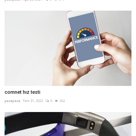
comnet hız testi
yazayaza
Tem 31, 2022
0
262