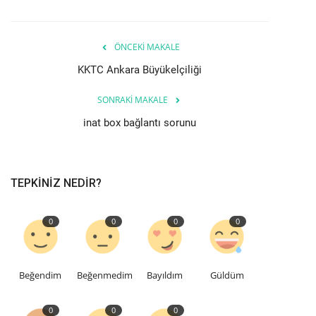
ÖNCEKI MAKALE
KKTC Ankara Büyükelçiliği
SONRAKI MAKALE
inat box bağlantı sorunu
TEPKINIZ NEDIR?
0
0
0
0
Beğendim
Beğenmedim
Bayıldım
Güldüm
0
0
0