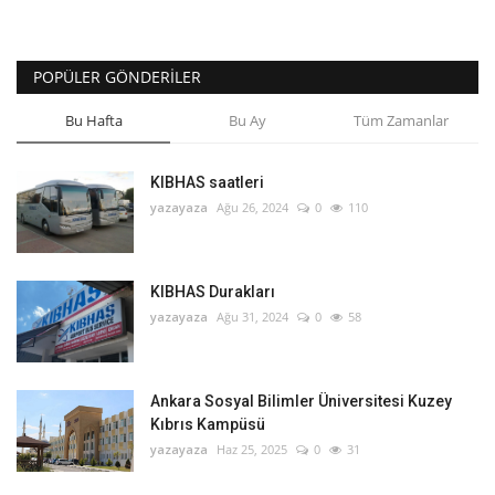
POPÜLER GÖNDERILER
Bu Hafta
Bu Ay
Tüm Zamanlar
KIBHAS saatleri
yazayaza
Ağu 26, 2024
0
110
KIBHAS Durakları
yazayaza
Ağu 31, 2024
0
58
Ankara Sosyal Bilimler Üniversitesi Kuzey
Kıbrıs Kampüsü
yazayaza
Haz 25, 2025
0
31