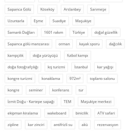
Sapanca Gölü
Köseköy
Arslanbey
Sarımeşe
Uzuntarla
Eşme
Suadiye
Maşukiye
Samanlı Dağları
1601 rakım
Türkiye
doğal güzellik
Sapanca gölü manzarası
orman
kayak sporu
dağcılık
kampçılık
doğa yürüyüşü
futbol kampı
doğa fotoğrafçılığı
kış turizmi
İstanbul
kar yağışı
kongre turizmi
konaklama
972m²
toplantı salonu
kongre
seminer
konferans
tur
İzmit Doğu - Kartepe sapağı
TEM
Maşukiye merkezi
ekipman kiralama
wakeboard
binicilik
ATV safari
zipline
kar zinciri
antifrizli su
akü
rezervasyon