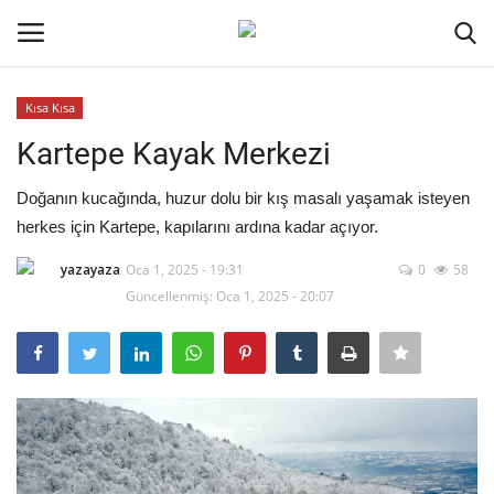
Kısa Kısa
Oturum aç
Kayıt ol
Kartepe Kayak Merkezi
Ana Sayfa
Doğanın kucağında, huzur dolu bir kış masalı yaşamak isteyen
herkes için Kartepe, kapılarını ardına kadar açıyor.
Kripto Para
yazayaza
Oca 1, 2025 - 19:31
0
58
Güncellenmiş: Oca 1, 2025 - 20:07
İletişim
Genel
Kodlama
Galeri