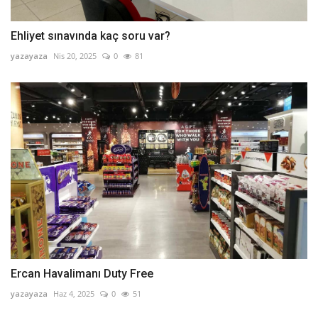
Ehliyet sınavında kaç soru var?
yazayaza
Nis 20, 2025
0
81
Ercan Havalimanı Duty Free
yazayaza
Haz 4, 2025
0
51