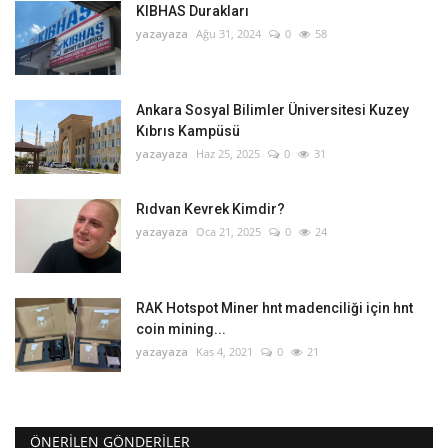
KIBHAS Durakları
yazayaza
Ağu 31, 2024
0
58
Ankara Sosyal Bilimler Üniversitesi Kuzey
Kıbrıs Kampüsü
yazayaza
Haz 25, 2025
0
31
Rıdvan Kevrek Kimdir?
yazayaza
Oca 21, 2025
0
24
RAK Hotspot Miner hnt madenciliği için hnt
coin mining...
yazayaza
Kas 4, 2021
0
21
ÖNERILEN GÖNDERILER