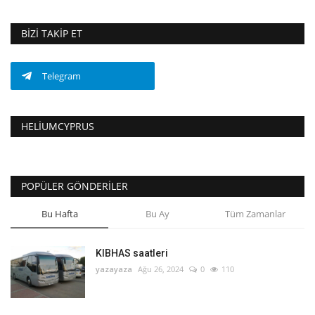
BIZI TAKIP ET
Telegram
HELIUMCYPRUS
POPÜLER GÖNDERILER
Bu Hafta
Bu Ay
Tüm Zamanlar
KIBHAS saatleri
yazayaza
Ağu 26, 2024
0
110