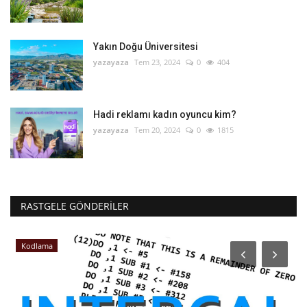
Yakın Doğu Üniversitesi
yazayaza
Tem 23, 2024
0
404
Hadi reklamı kadın oyuncu kim?
yazayaza
Tem 20, 2024
0
1815
RASTGELE GÖNDERILER
Kodlama