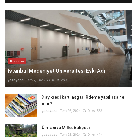
Kısa Kısa
İstanbul Medeniyet Üniversitesi Eski Adı
yazayaza
Tem 7, 2025
0
290
3 ay kredi kartı asgari ödeme yapılırsa ne
olur?
yazayaza
Tem 26, 2024
0
536
Ümraniye Millet Bahçesi
yazayaza
Tem 25, 2024
0
414