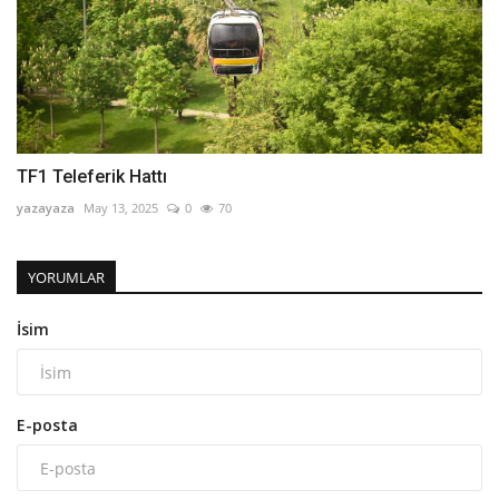
TF1 Teleferik Hattı
yazayaza
May 13, 2025
0
70
YORUMLAR
İsim
E-posta