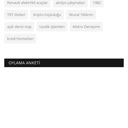
Renault elektrikli araçlar
atölye çalışmaları
1982
TRT dizileri
Kripto topluluğu
Murat Yıldırım
açık deniz stajı
tasdik işlemleri
Metro Deneyimi
kredi hizmetleri
OYLAMA ANKETI