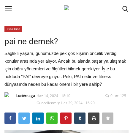
Kısa Kısa
Oturum aç
Kayıt ol
pai ne demek?
Ana Sayfa
Sağlıklı yaşam, günümüzde pek çok kişinin öncelik verdiği
konular arasında yer alıyor. Ancak bu alanda başarıya ulaşmak
Kripto Para
için doğru yöntemleri ve ölçütleri bilmek gerekiyor. İşte bu
noktada "PAI" devreye giriyor. Peki, PAI nedir ve fitness
İletişim
dünyasında neden bu kadar önemli bir yere sahip?
Luciérnaga
Haz 14, 2024 - 18:10
0
125
Genel
Güncellenmiş: Haz 29, 2024 - 16:20
Kodlama
Galeri