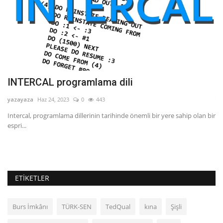
INTERCAL programlama dili
S
yazayaza
Haz 24, 2023
0
443
ya
Intercal, programlama dillerinin tarihinde önemli bir yere sahip olan bir
Šk
espri...
ko
a
ETIKETLER
Burs İmkânı
TÜRK-SEN
TedQual
kına
Şişli