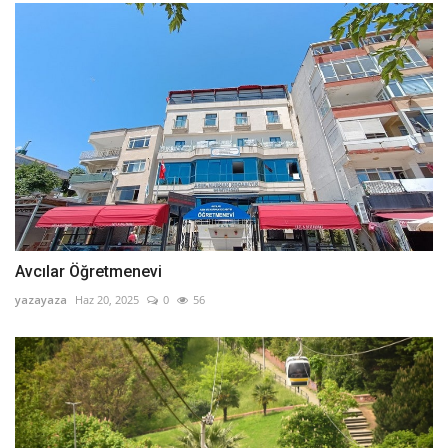
Avcılar Öğretmenevi
yazayaza
Haz 20, 2025
0
56