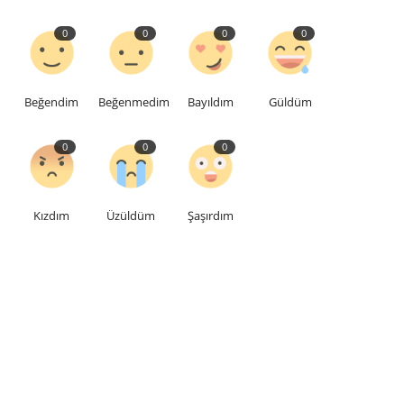
0
0
0
0
Beğendim
Beğenmedim
Bayıldım
Güldüm
0
0
0
Kızdım
Üzüldüm
Şaşırdım