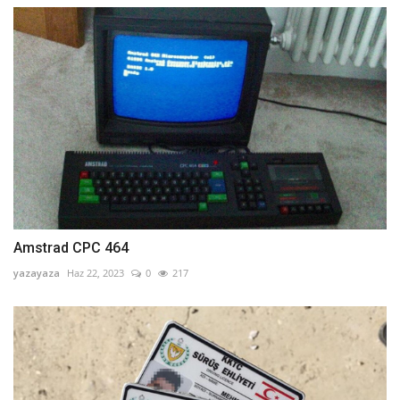
Amstrad CPC 464
yazayaza
Haz 22, 2023
0
217