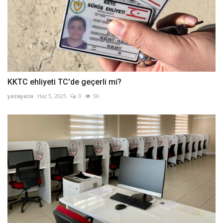
KKTC ehliyeti TC'de geçerli mi?
yazayaza
Haz 5, 2025
0
56