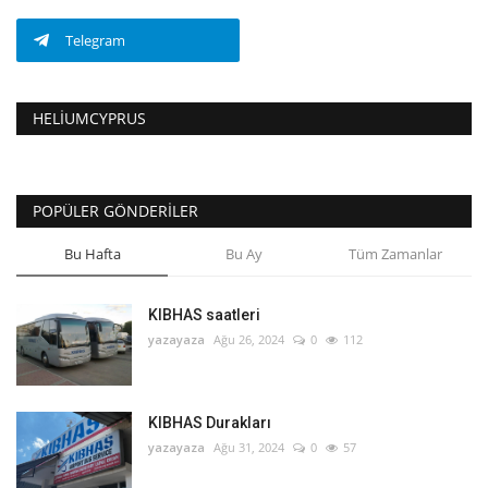
Telegram
HELIUMCYPRUS
POPÜLER GÖNDERILER
Bu Hafta
Bu Ay
Tüm Zamanlar
KIBHAS saatleri
yazayaza
Ağu 26, 2024
0
112
KIBHAS Durakları
yazayaza
Ağu 31, 2024
0
57