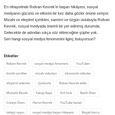
En nihayetinde Rıdvan Kevrek'in başarı hikâyesi, sosyal
medyanın gücünü ve etkisini bir kez daha gözler önüne seriyor.
Mizahi ve eleştirel içerikleri, samimi ve özgün üslubuyla Rıdvan
Kevrek, sosyal medyada önemli bir yer edinmiş durumda.
Gelecekte de adından sıkça söz ettireceğine şüphe yok.
Sen hangi sosyal medya fenomenini ilginç buluyorsun?
Etiketler:
Rıdvan Kevrek
sosyal medya fenomeni
YouTuber
komik içerikler
mizah videoları
ekonomik videolar
eleştirel videolar
Şanlıurfa
Rıdvan Kevrek ekibi
Mustafa Bezek
Yakup Kaya
Arif Azık
Nasih Öner
Cüneyt Özen
Harun Kevrek
YouTube kanalı
takipçi sayısı
sosyal medya başarı hikayesi
Başak burcu