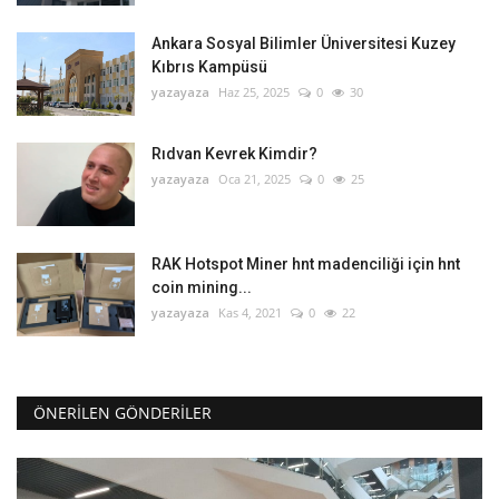
Ankara Sosyal Bilimler Üniversitesi Kuzey
Kıbrıs Kampüsü
yazayaza
Haz 25, 2025
0
30
Rıdvan Kevrek Kimdir?
yazayaza
Oca 21, 2025
0
25
RAK Hotspot Miner hnt madenciliği için hnt
coin mining...
yazayaza
Kas 4, 2021
0
22
ÖNERILEN GÖNDERILER