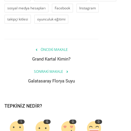
sosyal medya hesapları
Facebook
Instagram
takipçi kitlesi
oyunculuk eğitimi
ÖNCEKI MAKALE
Grand Kartal Kimin?
SONRAKI MAKALE
Galatasaray Florya Suyu
TEPKINIZ NEDIR?
1
0
0
0