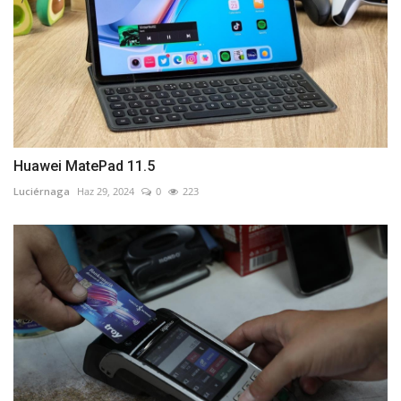
Huawei MatePad 11.5
Luciérnaga
Haz 29, 2024
0
223