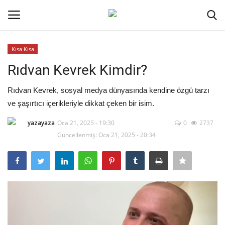
Kısa Kısa
Oturum aç
Kayıt ol
Rıdvan Kevrek Kimdir?
Ana Sayfa
Rıdvan Kevrek, sosyal medya dünyasında kendine özgü tarzı
ve şaşırtıcı içerikleriyle dikkat çeken bir isim.
Genel
yazayaza
Oca 21, 2025 - 19:30
0
2737
Güncellenmiş: Oca 21, 2025 - 20:34
Kodlama
Kripto Para
İletişim
Galeri