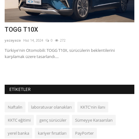
TOGG T10X
B
yazayaza
Haz 14, 2024
0
272
ya
tu
Türkiye'nin Otomobili: TOGG T10X, sürücülerin beklentilerini
BN
karşılamak üzere tasarlandı....
uy
ETIKETLER
Naftalin
laboratuvar olanakları
KKTC'nin ilanı
KKTC eğitimi
genç sürücüler
Sümeyye Karaarslan
yerel banka
kariyer fırsatları
PayPorter