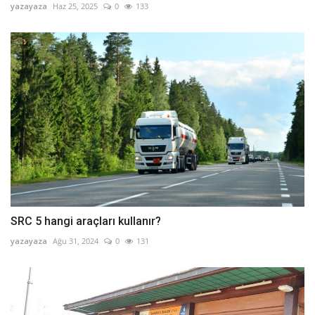
yazayaza
Haz 25, 2025
0
133
SRC 5 hangi araçları kullanır?
yazayaza
Ağu 31, 2024
0
131