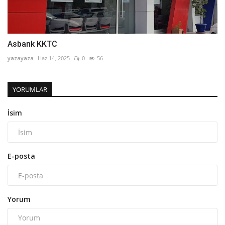
Asbank KKTC
yazayaza
Haz 14, 2025
0
56
YORUMLAR
İsim
E-posta
Yorum