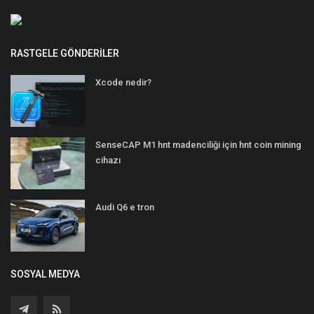
RASTGELE GÖNDERILER
Xcode nedir?
SenseCAP M1 hnt madenciliği için hnt coin mining
cihazı
Audi Q6 e tron
SOSYAL MEDYA