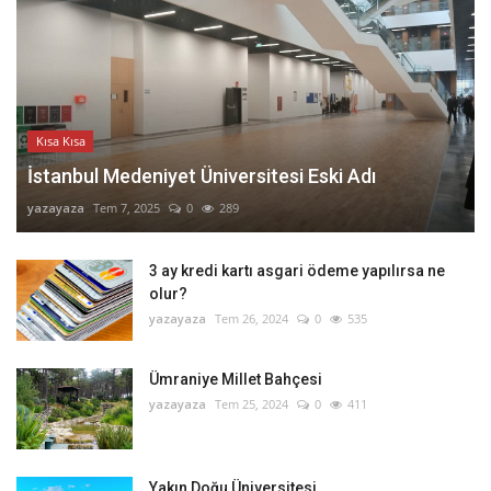
Kısa Kısa
İstanbul Medeniyet Üniversitesi Eski Adı
yazayaza
Tem 7, 2025
0
289
3 ay kredi kartı asgari ödeme yapılırsa ne
olur?
yazayaza
Tem 26, 2024
0
535
Ümraniye Millet Bahçesi
yazayaza
Tem 25, 2024
0
411
Yakın Doğu Üniversitesi