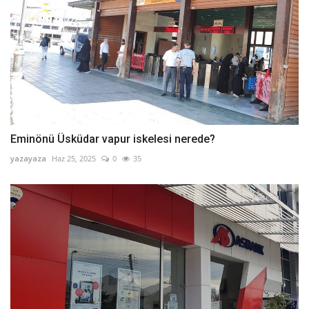
Eminönü Üsküdar vapur iskelesi nerede?
yazayaza
Haz 25, 2025
0
35