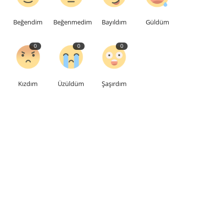
Beğendim
Beğenmedim
Bayıldım
Güldüm
0
0
0
Kızdım
Üzüldüm
Şaşırdım