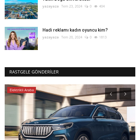
yazayaza
Tem 23, 2024
0
404
Hadi reklamı kadın oyuncu kim?
yazayaza
Tem 20, 2024
0
1813
RASTGELE GÖNDERILER
Elektrikli Araba