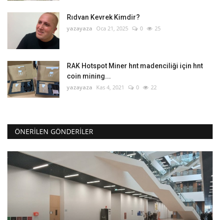
Rıdvan Kevrek Kimdir?
yazayaza
Oca 21, 2025
0
25
RAK Hotspot Miner hnt madenciliği için hnt
coin mining...
yazayaza
Kas 4, 2021
0
22
ÖNERILEN GÖNDERILER