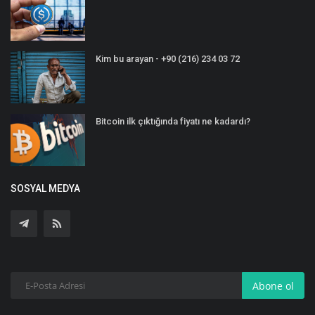
Kim bu arayan - +90 (216) 234 03 72
Bitcoin ilk çıktığında fiyatı ne kadardı?
SOSYAL MEDYA
Abone ol