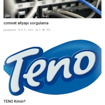
comnet altyapı sorgulama
yazayaza
Tem 31, 2022
0
458
TENO Kimin?