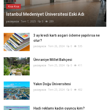
Kısa Kısa
İstanbul Medeniyet Üniversitesi Eski Adı
yazayaza
Tem 7, 2025
0
289
3 ay kredi kartı asgari ödeme yapılırsa ne
olur?
yazayaza
Tem 26, 2024
0
535
Ümraniye Millet Bahçesi
yazayaza
Tem 25, 2024
0
411
Yakın Doğu Üniversitesi
yazayaza
Tem 23, 2024
0
402
Hadi reklamı kadın oyuncu kim?