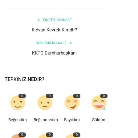
ÖNCEKI MAKALE
Rıdvan Kevrek Kimdir?
SONRAKI MAKALE
KKTC Cumhurbaşkanı
TEPKINIZ NEDIR?
0
0
0
0
Beğendim
Beğenmedim
Bayıldım
Güldüm
0
0
0