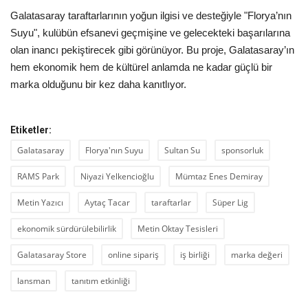
Galatasaray taraftarlarının yoğun ilgisi ve desteğiyle "Florya’nın
Suyu", kulübün efsanevi geçmişine ve gelecekteki başarılarına
olan inancı pekiştirecek gibi görünüyor. Bu proje, Galatasaray’ın
hem ekonomik hem de kültürel anlamda ne kadar güçlü bir
marka olduğunu bir kez daha kanıtlıyor.
Etiketler:
Galatasaray
Florya'nın Suyu
Sultan Su
sponsorluk
RAMS Park
Niyazi Yelkencioğlu
Mümtaz Enes Demiray
Metin Yazıcı
Aytaç Tacar
taraftarlar
Süper Lig
ekonomik sürdürülebilirlik
Metin Oktay Tesisleri
Galatasaray Store
online sipariş
iş birliği
marka değeri
lansman
tanıtım etkinliği