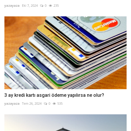
yazayaza
Eki 7, 2024
0
235
3 ay kredi kartı asgari ödeme yapılırsa ne olur?
yazayaza
Tem 26, 2024
0
535