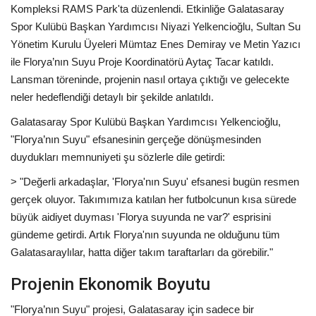
Kompleksi RAMS Park'ta düzenlendi. Etkinliğe Galatasaray
Spor Kulübü Başkan Yardımcısı Niyazi Yelkencioğlu, Sultan Su
Yönetim Kurulu Üyeleri Mümtaz Enes Demiray ve Metin Yazıcı
ile Florya’nın Suyu Proje Koordinatörü Aytaç Tacar katıldı.
Lansman töreninde, projenin nasıl ortaya çıktığı ve gelecekte
neler hedeflendiği detaylı bir şekilde anlatıldı.
Galatasaray Spor Kulübü Başkan Yardımcısı Yelkencioğlu,
"Florya’nın Suyu" efsanesinin gerçeğe dönüşmesinden
duydukları memnuniyeti şu sözlerle dile getirdi:
> "Değerli arkadaşlar, 'Florya'nın Suyu' efsanesi bugün resmen
gerçek oluyor. Takımımıza katılan her futbolcunun kısa sürede
büyük aidiyet duyması 'Florya suyunda ne var?' esprisini
gündeme getirdi. Artık Florya'nın suyunda ne olduğunu tüm
Galatasaraylılar, hatta diğer takım taraftarları da görebilir."
Projenin Ekonomik Boyutu
"Florya’nın Suyu" projesi, Galatasaray için sadece bir