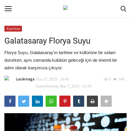
Kısa Kısa
Oturum aç
Kayıt ol
Galatasaray Florya Suyu
Ana Sayfa
Florya Suyu, Galatasaray’ın tarihine ve kültürüne bir selam
dururken, aynı zamanda kulübün geleceği için de önemli bir
Kodlama
adım olarak karşımıza çıkıyor.
Luciérnaga
Oca 21, 2025 - 20:45
0
140
Kripto Para
Güncellenmiş: Mar 7, 2025 - 21:33
İletişim
Genel
Galeri