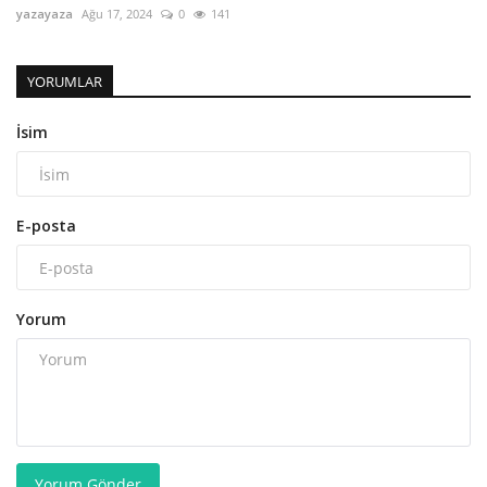
yazayaza
Ağu 17, 2024
0
141
YORUMLAR
İsim
E-posta
Yorum
Yorum Gönder