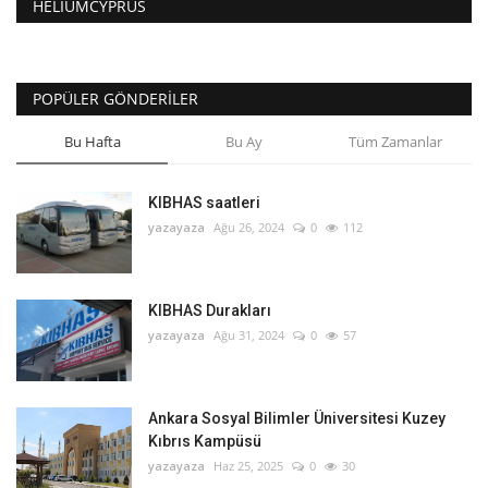
HELIUMCYPRUS
POPÜLER GÖNDERILER
Bu Hafta
Bu Ay
Tüm Zamanlar
KIBHAS saatleri
yazayaza
Ağu 26, 2024
0
112
KIBHAS Durakları
yazayaza
Ağu 31, 2024
0
57
Ankara Sosyal Bilimler Üniversitesi Kuzey
Kıbrıs Kampüsü
yazayaza
Haz 25, 2025
0
30