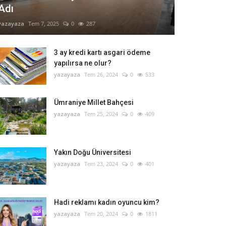
Adı
yazayaza
Tem 7, 2025
0
287
3 ay kredi kartı asgari ödeme
yapılırsa ne olur?
yazayaza
Tem 26, 2024
0
533
Ümraniye Millet Bahçesi
yazayaza
Tem 25, 2024
0
409
Yakın Doğu Üniversitesi
yazayaza
Tem 23, 2024
0
401
Hadi reklamı kadın oyuncu kim?
yazayaza
Tem 20, 2024
0
1811