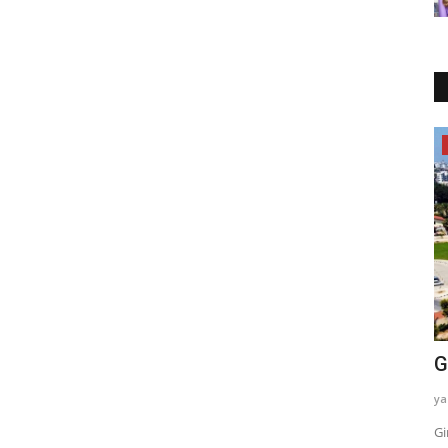
Genel
bostancı baba
G
yazayaza
Haz 15, 2023
0
280
ya
olay Erişim
Kayseri'nin velilerinden biri olan Bostancı Baba 'nın hayatı
Gi