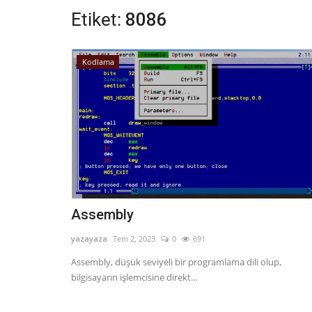
Etiket:
8086
Kodlama
Assembly
yazayaza
Tem 2, 2023
0
691
Assembly, düşük seviyeli bir programlama dili olup,
bilgisayarın işlemcisine direkt...