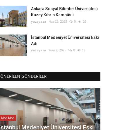
Ankara Sosyal Bilimler Üniversitesi
Kuzey Kıbrıs Kampüsü
yazayaza
Haz 25, 2025
0
26
İstanbul Medeniyet Üniversitesi Eski
Adı
yazayaza
Tem 7, 2025
0
19
ÖNERILEN GÖNDERILER
Kısa Kısa
İstanbul Medeniyet Üniversitesi Eski