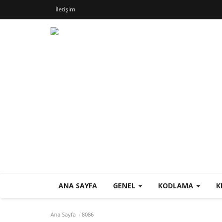
İletişim
ANA SAYFA
GENEL
KODLAMA
K
Ana Sayfa
8086