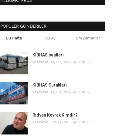
HELIUMCYPRUS
POPÜLER GÖNDERILER
Bu Hafta
Bu Ay
Tüm Zamanlar
KIBHAS saatleri
yazayaza
Ağu 26, 2024
0
110
KIBHAS Durakları
yazayaza
Ağu 31, 2024
0
56
Rıdvan Kevrek Kimdir?
yazayaza
Oca 21, 2025
0
26