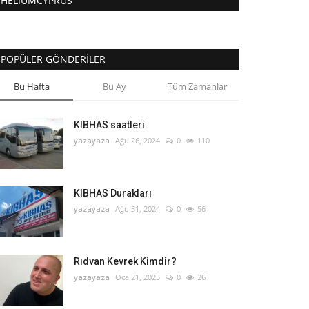
HELIUMCYPRUS
POPÜLER GÖNDERILER
Bu Hafta
Bu Ay
Tüm Zamanlar
KIBHAS saatleri
yazayaza
Ağu 26, 2024
0
110
KIBHAS Durakları
yazayaza
Ağu 31, 2024
0
56
Rıdvan Kevrek Kimdir?
yazayaza
Oca 21, 2025
0
26