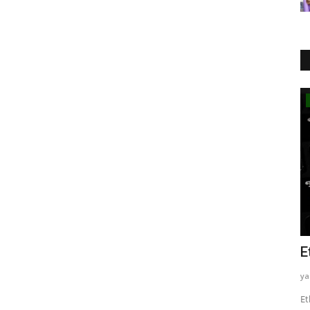
Elektrikli Araba
TOGG T10X
E
yazayaza
Haz 14, 2024
0
271
ya
 insanların
Türkiye'nin Otomobili: TOGG T10X, sürücülerin beklentilerini
Et