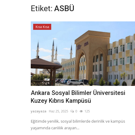
Etiket:
ASBÜ
Kısa Kısa
Ankara Sosyal Bilimler Üniversitesi
Kuzey Kıbrıs Kampüsü
yazayaza
Haz 25, 2025
0
125
Eğitimde yenilik, sosyal bilimlerde derinlik ve kampüs
yaşamında canlılık arayan...