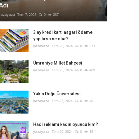
Adı
yazayaza
Tem 7, 2025
0
287
3 ay kredi kartı asgari ödeme
yapılırsa ne olur?
yazayaza
Tem 26, 2024
0
533
Ümraniye Millet Bahçesi
yazayaza
Tem 25, 2024
0
409
Yakın Doğu Üniversitesi
yazayaza
Tem 23, 2024
0
401
Hadi reklamı kadın oyuncu kim?
yazayaza
Tem 20, 2024
0
1811