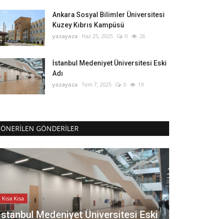
Ankara Sosyal Bilimler Üniversitesi
Kuzey Kıbrıs Kampüsü
yazayaza
Haz 25, 2025
0
26
İstanbul Medeniyet Üniversitesi Eski
Adı
yazayaza
Tem 7, 2025
0
19
ÖNERILEN GÖNDERILER
Kısa Kısa
İstanbul Medeniyet Üniversitesi Eski