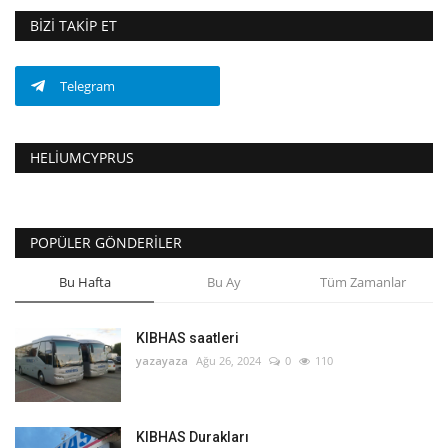
BIZI TAKIP ET
Telegram
HELIUMCYPRUS
POPÜLER GÖNDERILER
Bu Hafta
Bu Ay
Tüm Zamanlar
KIBHAS saatleri
yazayaza
Ağu 26, 2024
0
110
KIBHAS Durakları