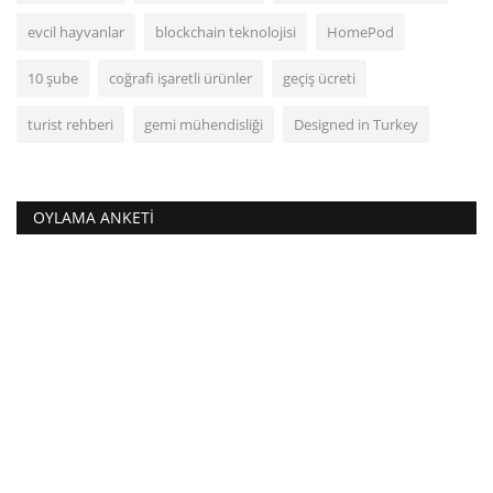
evcil hayvanlar
blockchain teknolojisi
HomePod
10 şube
coğrafi işaretli ürünler
geçiş ücreti
turist rehberi
gemi mühendisliği
Designed in Turkey
OYLAMA ANKETI