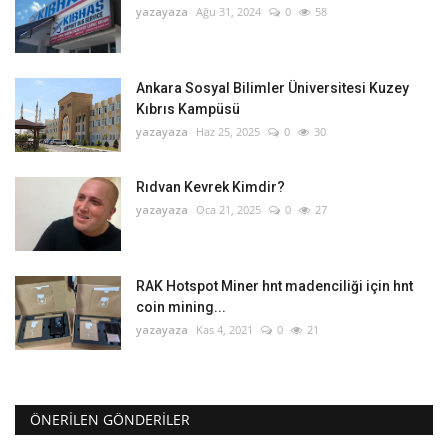
yazayaza
Ağu 31, 2024
0
58
Ankara Sosyal Bilimler Üniversitesi Kuzey
Kıbrıs Kampüsü
yazayaza
Haz 25, 2025
0
30
Rıdvan Kevrek Kimdir?
yazayaza
Oca 21, 2025
0
27
RAK Hotspot Miner hnt madenciliği için hnt
coin mining...
yazayaza
Kas 4, 2021
0
21
ÖNERILEN GÖNDERILER