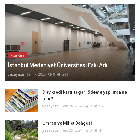
Kısa Kısa
İstanbul Medeniyet Üniversitesi Eski Adı
yazayaza
Tem 7, 2025
0
290
3 ay kredi kartı asgari ödeme yapılırsa ne
olur?
yazayaza
Tem 26, 2024
0
537
Ümraniye Millet Bahçesi
yazayaza
Tem 25, 2024
0
414