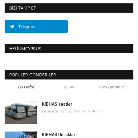
BIZI TAKIP ET
Telegram
HELIUMCYPRUS
POPÜLER GÖNDERILER
Bu Hafta
Bu Ay
Tüm Zamanlar
KIBHAS saatleri
yazayaza
Ağu 26, 2024
0
110
KIBHAS Durakları