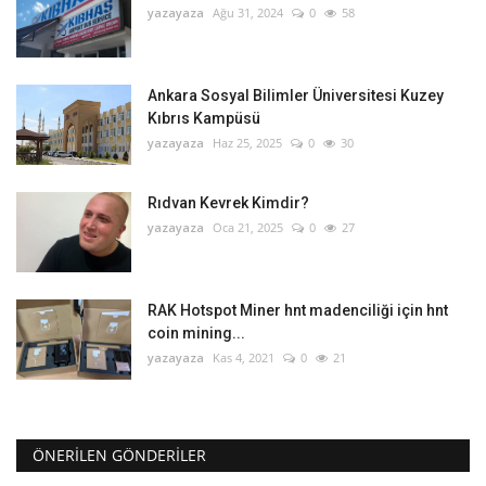
yazayaza
Ağu 31, 2024
0
58
Ankara Sosyal Bilimler Üniversitesi Kuzey
Kıbrıs Kampüsü
yazayaza
Haz 25, 2025
0
30
Rıdvan Kevrek Kimdir?
yazayaza
Oca 21, 2025
0
27
RAK Hotspot Miner hnt madenciliği için hnt
coin mining...
yazayaza
Kas 4, 2021
0
21
ÖNERILEN GÖNDERILER