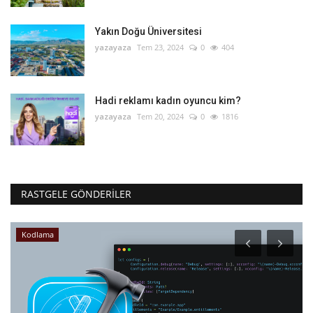
Yakın Doğu Üniversitesi
yazayaza
Tem 23, 2024
0
404
Hadi reklamı kadın oyuncu kim?
yazayaza
Tem 20, 2024
0
1816
RASTGELE GÖNDERILER
Kodlama