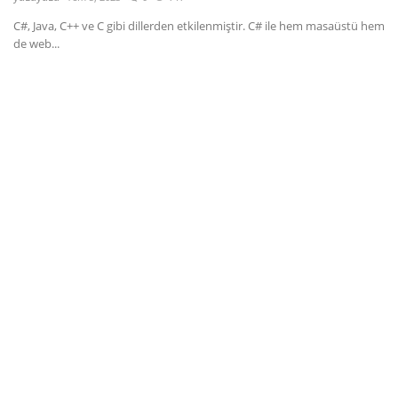
C#, Java, C++ ve C gibi dillerden etkilenmiştir. C# ile hem masaüstü hem
Dil
de web...
English
Türkçe