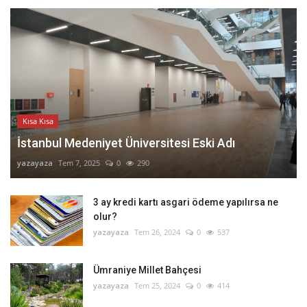
Kısa Kısa
İstanbul Medeniyet Üniversitesi Eski Adı
yazayaza
Tem 7, 2025
0
290
3 ay kredi kartı asgari ödeme yapılırsa ne
olur?
yazayaza
Tem 26, 2024
0
537
Ümraniye Millet Bahçesi
yazayaza
Tem 25, 2024
0
414