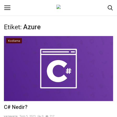
Etiket:
Azure
Oturum aç
Kayıt ol
Kodlama
Ana Sayfa
Kodlama
Kripto Para
İletişim
Genel
C# Nedir?
Galeri
yazayaza
Tem 5, 2023
0
717