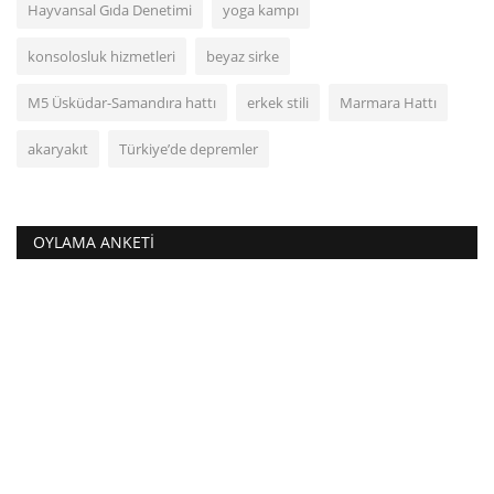
Hayvansal Gıda Denetimi
yoga kampı
konsolosluk hizmetleri
beyaz sirke
M5 Üsküdar-Samandıra hattı
erkek stili
Marmara Hattı
akaryakıt
Türkiye’de depremler
OYLAMA ANKETI