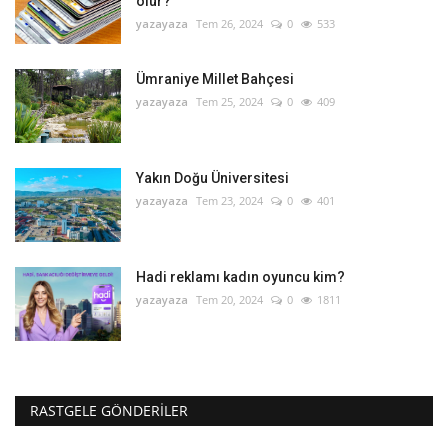
olur?
yazayaza
Tem 26, 2024
0
533
Ümraniye Millet Bahçesi
yazayaza
Tem 25, 2024
0
409
Yakın Doğu Üniversitesi
yazayaza
Tem 23, 2024
0
401
Hadi reklamı kadın oyuncu kim?
yazayaza
Tem 20, 2024
0
1811
RASTGELE GÖNDERILER