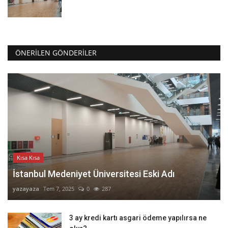
ÖNERILEN GÖNDERILER
Kısa Kısa
İstanbul Medeniyet Üniversitesi Eski Adı
yazayaza
Tem 7, 2025
0
287
3 ay kredi kartı asgari ödeme yapılırsa ne