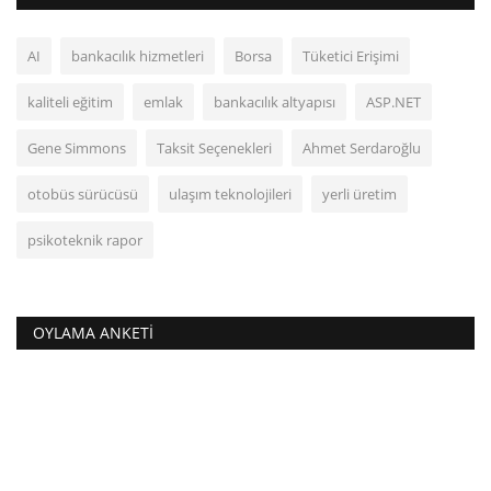
AI
bankacılık hizmetleri
Borsa
Tüketici Erişimi
kaliteli eğitim
emlak
bankacılık altyapısı
ASP.NET
Gene Simmons
Taksit Seçenekleri
Ahmet Serdaroğlu
otobüs sürücüsü
ulaşım teknolojileri
yerli üretim
psikoteknik rapor
OYLAMA ANKETI