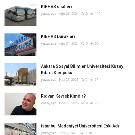
KIBHAS saatleri
yazayaza
Ağu 26, 2024
0
110
KIBHAS Durakları
yazayaza
Ağu 31, 2024
0
56
Ankara Sosyal Bilimler Üniversitesi Kuzey
Kıbrıs Kampüsü
yazayaza
Haz 25, 2025
0
27
Rıdvan Kevrek Kimdir?
yazayaza
Oca 21, 2025
0
26
İstanbul Medeniyet Üniversitesi Eski Adı
yazayaza
Tem 7, 2025
0
19