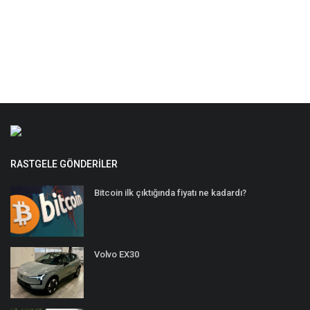
RASTGELE GÖNDERILER
Bitcoin ilk çıktığında fiyatı ne kadardı?
Volvo EX30