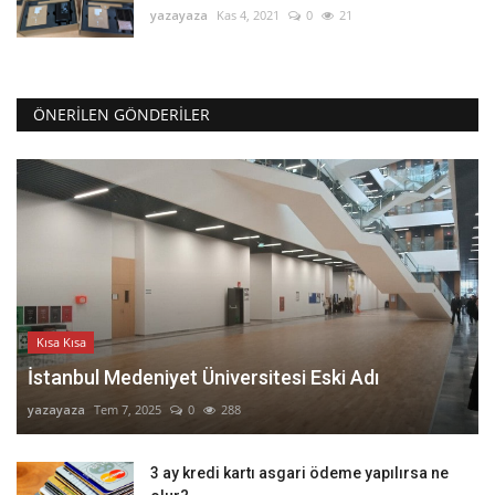
yazayaza
Kas 4, 2021
0
21
ÖNERILEN GÖNDERILER
Kısa Kısa
İstanbul Medeniyet Üniversitesi Eski Adı
yazayaza
Tem 7, 2025
0
288
3 ay kredi kartı asgari ödeme yapılırsa ne