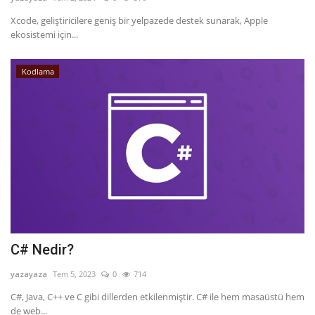
Xcode, geliştiricilere geniş bir yelpazede destek sunarak, Apple
Dil
ekosistemi için...
English
Türkçe
Kodlama
C# Nedir?
yazayaza
Tem 5, 2023
0
714
C#, Java, C++ ve C gibi dillerden etkilenmiştir. C# ile hem masaüstü hem
de web...