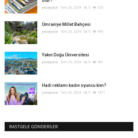
olur?
yazayaza
Tem 26, 2024
0
533
Ümraniye Millet Bahçesi
yazayaza
Tem 25, 2024
0
409
Yakın Doğu Üniversitesi
yazayaza
Tem 23, 2024
0
401
Hadi reklamı kadın oyuncu kim?
yazayaza
Tem 20, 2024
0
1811
RASTGELE GÖNDERILER