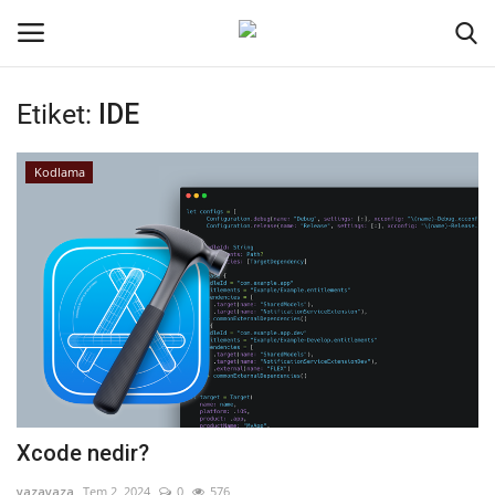
Etiket:
IDE
Oturum aç
Kayıt ol
Kodlama
Ana Sayfa
Kripto Para
İletişim
Genel
Kodlama
Xcode nedir?
Galeri
yazayaza
Tem 2, 2024
0
576