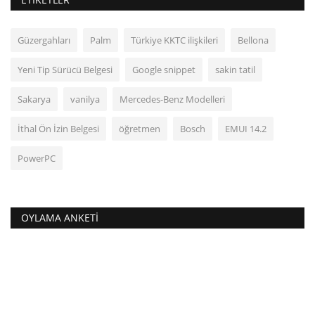
Güzergahları
Palm
Türkiye KKTC ilişkileri
Bellona
Yeni Tip Sürücü Belgesi
Google snippet
sakin tatil
Sakarya
vanilya
Mercedes-Benz Modelleri
İthal Ön İzin Belgesi
öğretmen
Bosch
EMUI 14.2
PowerPC
OYLAMA ANKETI