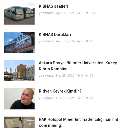
KIBHAS saatleri
yazayaza
Ağu 26, 2024
0
111
KIBHAS Durakları
yazayaza
Ağu 31, 2024
0
56
Ankara Sosyal Bilimler Üniversitesi Kuzey
Kıbrıs Kampüsü
yazayaza
Haz 25, 2025
0
29
Rıdvan Kevrek Kimdir?
yazayaza
Oca 21, 2025
0
25
RAK Hotspot Miner hnt madenciliği için hnt
coin mining...