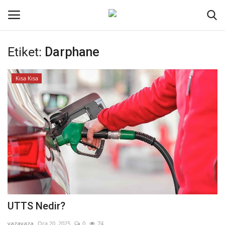
Etiket:
Darphane
Oturum aç
Kayıt ol
Kısa Kısa
Ana Sayfa
Kodlama
Kripto Para
İletişim
Genel
UTTS Nedir?
Galeri
yazayaza
Oca 20, 2025
0
74