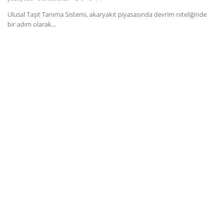
Ulusal Taşıt Tanıma Sistemi, akaryakıt piyasasında devrim niteliğinde
Dil
bir adım olarak...
English
Türkçe