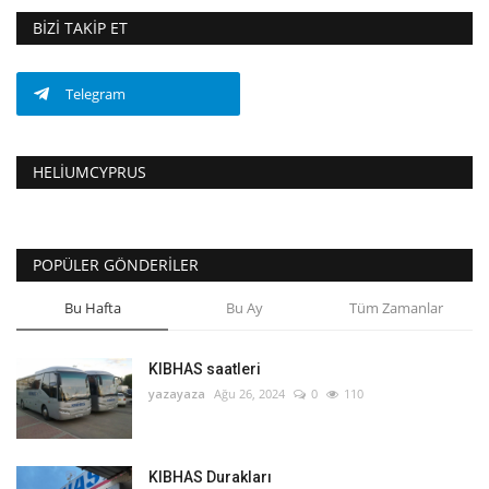
BIZI TAKIP ET
Telegram
HELIUMCYPRUS
POPÜLER GÖNDERILER
Bu Hafta
Bu Ay
Tüm Zamanlar
KIBHAS saatleri
yazayaza
Ağu 26, 2024
0
110
KIBHAS Durakları