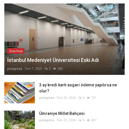
Kısa Kısa
İstanbul Medeniyet Üniversitesi Eski Adı
yazayaza
Tem 7, 2025
0
286
3 ay kredi kartı asgari ödeme yapılırsa ne
olur?
yazayaza
Tem 26, 2024
0
531
Ümraniye Millet Bahçesi
yazayaza
Tem 25, 2024
0
407