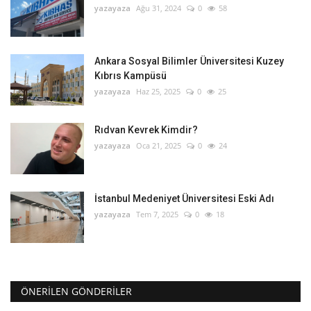
yazayaza
Ağu 31, 2024
0
58
Ankara Sosyal Bilimler Üniversitesi Kuzey
Kıbrıs Kampüsü
yazayaza
Haz 25, 2025
0
25
Rıdvan Kevrek Kimdir?
yazayaza
Oca 21, 2025
0
24
İstanbul Medeniyet Üniversitesi Eski Adı
yazayaza
Tem 7, 2025
0
18
ÖNERILEN GÖNDERILER