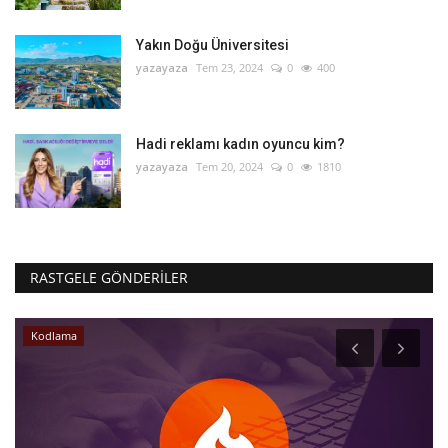
Yakın Doğu Üniversitesi
yazayaza
Tem 23, 2024
0
400
Hadi reklamı kadın oyuncu kim?
yazayaza
Tem 20, 2024
0
1810
RASTGELE GÖNDERILER
Kodlama