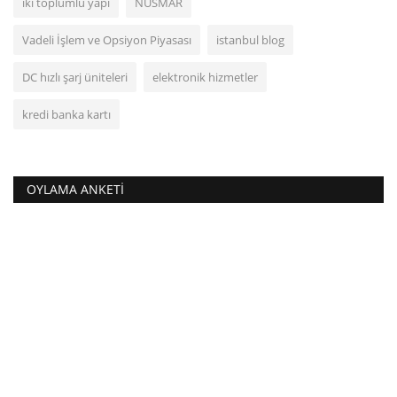
iki toplumlu yapı
NUSMAR
Vadeli İşlem ve Opsiyon Piyasası
istanbul blog
DC hızlı şarj üniteleri
elektronik hizmetler
kredi banka kartı
OYLAMA ANKETI