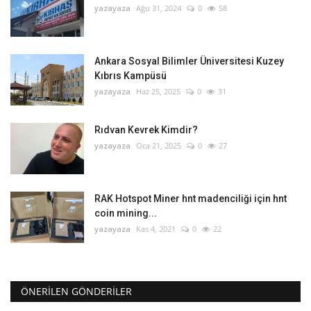
yazayaza
Ağu 31, 2024
0
58
Ankara Sosyal Bilimler Üniversitesi Kuzey
Kıbrıs Kampüsü
yazayaza
Haz 25, 2025
0
31
Rıdvan Kevrek Kimdir?
yazayaza
Oca 21, 2025
0
27
RAK Hotspot Miner hnt madenciliği için hnt
coin mining...
yazayaza
Kas 4, 2021
0
22
ÖNERILEN GÖNDERILER