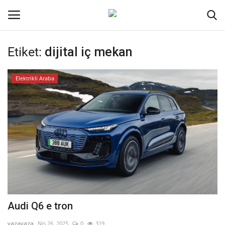
Etiket:
dijital iç mekan
Oturum aç
Kayıt ol
Elektrikli Araba
Ana Sayfa
Kripto Para
İletişim
Genel
Kodlama
Audi Q6 e tron
Galeri
yazayaza
Nis 26, 2025
0
319