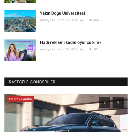
Yakın Doğu Üniversitesi
yazayaza
Tem 23, 2024
0
404
Hadi reklamı kadın oyuncu kim?
yazayaza
Tem 20, 2024
0
1815
RASTGELE GÖNDERILER
Elektrikli Araba