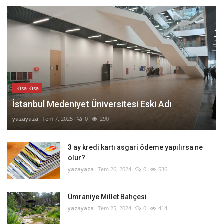
Kısa Kısa
İstanbul Medeniyet Üniversitesi Eski Adı
yazayaza
Tem 7, 2025
0
290
3 ay kredi kartı asgari ödeme yapılırsa ne
olur?
yazayaza
Tem 26, 2024
0
536
Ümraniye Millet Bahçesi
yazayaza
Tem 25, 2024
0
414