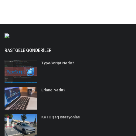
RASTGELE GÖNDERILER
TypeScript Nedir?
Erlang Nedir?
KKTC şarj istasyonları