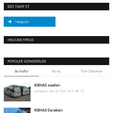
BIZI TAKIP ET
Telegram
HELIUMCYPRUS
POPÜLER GÖNDERILER
Bu Hafta
Bu Ay
Tüm Zamanlar
KIBHAS saatleri
yazayaza
Ağu 26, 2024
0
110
KIBHAS Durakları