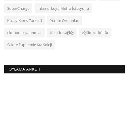
SuperCharge
Ihlamurkuyu Metro İstasyonu
Kuzey Kıbrıs Turkcell
Yenice Ormanları
ekonomik yatırımlar
tüketici sağlığı
eğitim ve kültür
Sainte Euphemie Kız Koleji
OYLAMA ANKETI