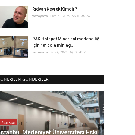
Rıdvan Kevrek Kimdir?
yazayaza
Oca 21, 2025
0
24
RAK Hotspot Miner hnt madenciliği
için hnt coin mining...
yazayaza
Kas 4, 2021
0
20
ÖNERILEN GÖNDERILER
Kısa Kısa
İstanbul Medeniyet Üniversitesi Eski