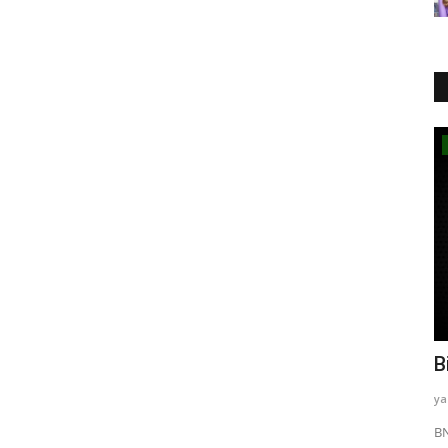
Genel
bostancı baba
B
yazayaza
Haz 15, 2023
0
281
ya
 bir yere
Kayseri'nin velilerinden biri olan Bostancı Baba 'nın hayatı
BN