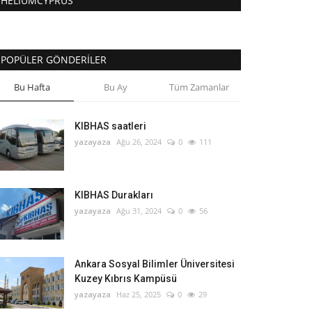
HELIUMCYPRUS
POPÜLER GÖNDERILER
Bu Hafta
Bu Ay
Tüm Zamanlar
KIBHAS saatleri
yazayaza
Ağu 26, 2024
0
111
KIBHAS Durakları
yazayaza
Ağu 31, 2024
0
56
Ankara Sosyal Bilimler Üniversitesi
Kuzey Kıbrıs Kampüsü
yazayaza
Haz 25, 2025
0
29