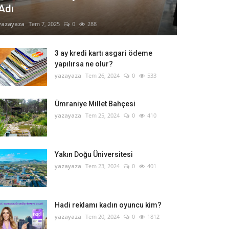
Adı
yazayaza
Tem 7, 2025
0
288
3 ay kredi kartı asgari ödeme
yapılırsa ne olur?
yazayaza
Tem 26, 2024
0
533
Ümraniye Millet Bahçesi
yazayaza
Tem 25, 2024
0
410
Yakın Doğu Üniversitesi
yazayaza
Tem 23, 2024
0
401
Hadi reklamı kadın oyuncu kim?
yazayaza
Tem 20, 2024
0
1812