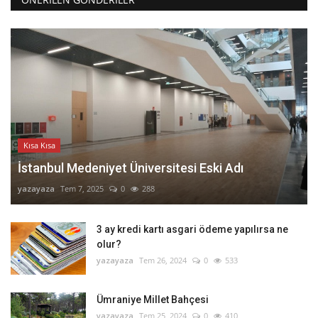
Kısa Kısa
İstanbul Medeniyet Üniversitesi Eski Adı
yazayaza
Tem 7, 2025
0
288
3 ay kredi kartı asgari ödeme yapılırsa ne
olur?
yazayaza
Tem 26, 2024
0
533
Ümraniye Millet Bahçesi
yazayaza
Tem 25, 2024
0
410