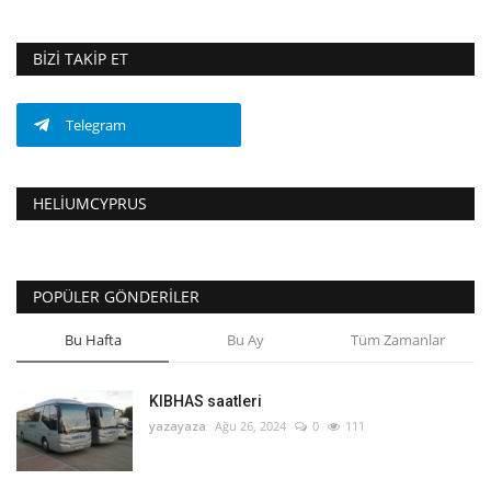
BIZI TAKIP ET
Telegram
HELIUMCYPRUS
POPÜLER GÖNDERILER
Bu Hafta
Bu Ay
Tüm Zamanlar
KIBHAS saatleri
yazayaza
Ağu 26, 2024
0
111