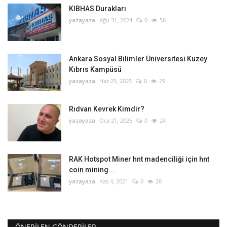
KIBHAS Durakları
yazayaza
Ağu 31, 2024
0
56
Ankara Sosyal Bilimler Üniversitesi Kuzey
Kıbrıs Kampüsü
yazayaza
Haz 25, 2025
0
29
Rıdvan Kevrek Kimdir?
yazayaza
Oca 21, 2025
0
24
RAK Hotspot Miner hnt madenciliği için hnt
coin mining...
yazayaza
Kas 4, 2021
0
20
ÖNERILEN GÖNDERILER