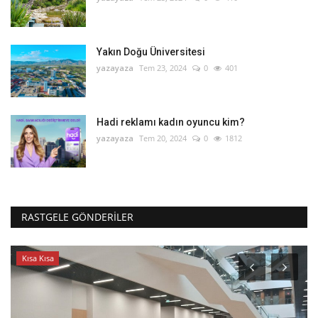
Yakın Doğu Üniversitesi
yazayaza
Tem 23, 2024
0
401
Hadi reklamı kadın oyuncu kim?
yazayaza
Tem 20, 2024
0
1812
RASTGELE GÖNDERILER
Kısa Kısa