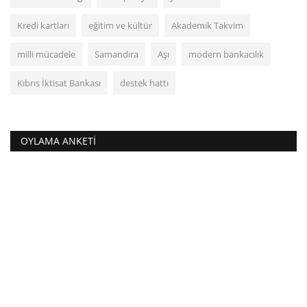
Kredi kartları
eğitim ve kültür
Akademik Takvim
milli mücadele
Samandıra
Aşı
modern bankacılık
Kıbrıs İktisat Bankası
destek hattı
OYLAMA ANKETI