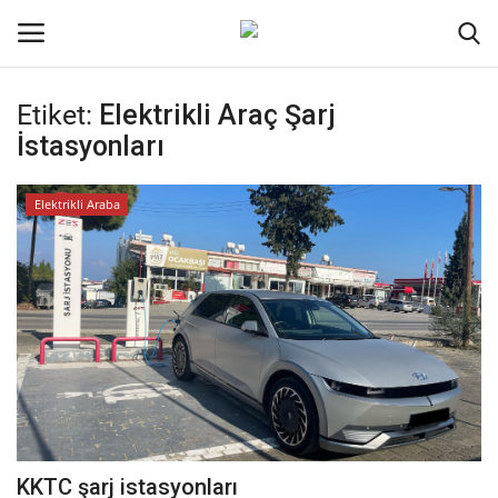
Etiket:
Elektrikli Araç Şarj
Oturum aç
Kayıt ol
İstasyonları
Ana Sayfa
Elektrikli Araba
Genel
Kodlama
Kripto Para
İletişim
Galeri
KKTC şarj istasyonları