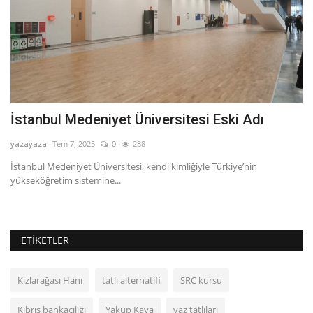
İstanbul Medeniyet Üniversitesi Eski Adı
T
yazayaza
Tem 7, 2025
0
288
ya
İstanbul Medeniyet Üniversitesi, kendi kimliğiyle Türkiye’nin
yükseköğretim sistemine...
ETIKETLER
Kızlarağası Hanı
tatlı alternatifi
SRC kursu
Kıbrıs bankacılığı
Yakup Kaya
yaz tatlıları