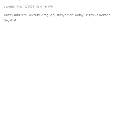
yonetici
Haz 19, 2024
0
679
Dil
Kuzey Kıbrıs'ta Elektrikli Araç Şarj İstasyonları: Kolay Erişim ve Konforlu
English
Türkçe
Seyahat