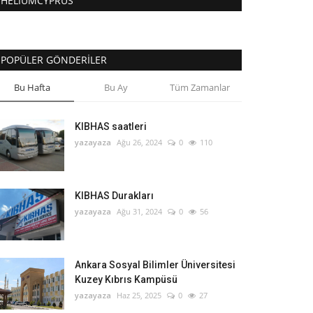
HELIUMCYPRUS
POPÜLER GÖNDERILER
Bu Hafta
Bu Ay
Tüm Zamanlar
KIBHAS saatleri
yazayaza
Ağu 26, 2024
0
110
KIBHAS Durakları
yazayaza
Ağu 31, 2024
0
56
Ankara Sosyal Bilimler Üniversitesi
Kuzey Kıbrıs Kampüsü
yazayaza
Haz 25, 2025
0
27