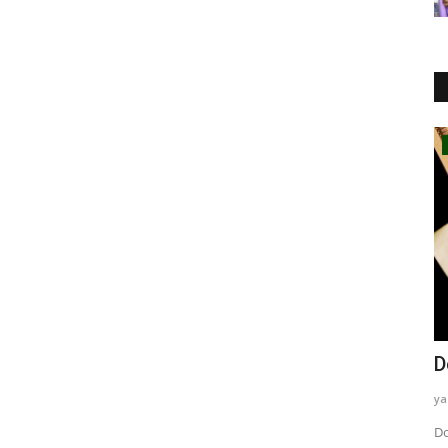
Kodlama
Assembly
D
yazayaza
Tem 2, 2023
0
692
ya
ak hem de
Assembly, düşük seviyeli bir programlama dili olup,
Do