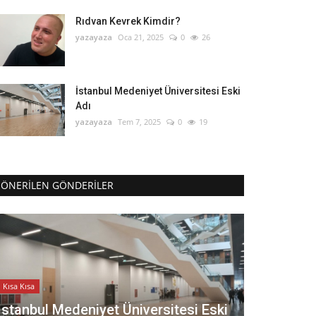
Rıdvan Kevrek Kimdir?
yazayaza
Oca 21, 2025
0
26
İstanbul Medeniyet Üniversitesi Eski
Adı
yazayaza
Tem 7, 2025
0
19
ÖNERILEN GÖNDERILER
Kısa Kısa
İstanbul Medeniyet Üniversitesi Eski