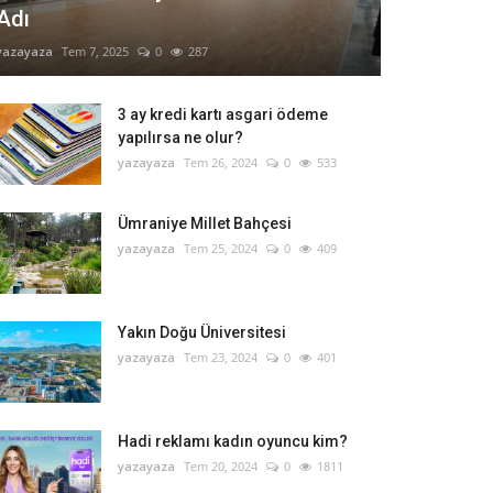
Adı
yazayaza
Tem 7, 2025
0
287
3 ay kredi kartı asgari ödeme
yapılırsa ne olur?
yazayaza
Tem 26, 2024
0
533
Ümraniye Millet Bahçesi
yazayaza
Tem 25, 2024
0
409
Yakın Doğu Üniversitesi
yazayaza
Tem 23, 2024
0
401
Hadi reklamı kadın oyuncu kim?
yazayaza
Tem 20, 2024
0
1811