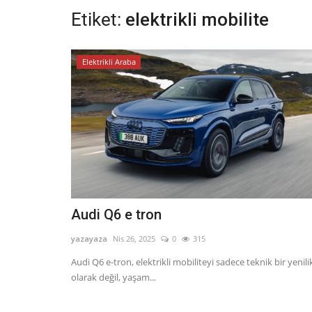
Etiket:
elektrikli mobilite
Elektrikli Araba
Audi Q6 e tron
yazayaza
Nis 26, 2025
0
315
Audi Q6 e-tron, elektrikli mobiliteyi sadece teknik bir yenili
olarak değil, yaşam...