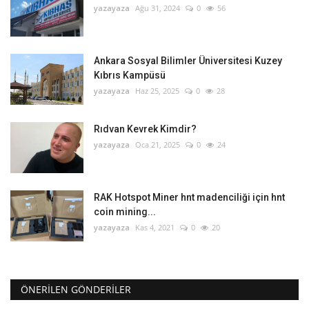
yazayaza
Ağu 31, 2024
0
56
Ankara Sosyal Bilimler Üniversitesi Kuzey
Kıbrıs Kampüsü
yazayaza
Haz 25, 2025
0
28
Rıdvan Kevrek Kimdir?
yazayaza
Oca 21, 2025
0
24
RAK Hotspot Miner hnt madenciliği için hnt
coin mining...
yazayaza
Kas 4, 2021
0
20
ÖNERILEN GÖNDERILER