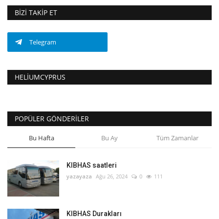
BIZI TAKIP ET
Telegram
HELIUMCYPRUS
POPÜLER GÖNDERILER
Bu Hafta
Bu Ay
Tüm Zamanlar
KIBHAS saatleri
yazayaza
Ağu 26, 2024
0
111
KIBHAS Durakları