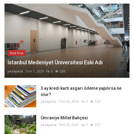
Kısa Kısa
İstanbul Medeniyet Üniversitesi Eski Adı
yazayaza
Tem 7, 2025
0
288
3 ay kredi kartı asgari ödeme yapılırsa ne
olur?
yazayaza
Tem 26, 2024
0
533
Ümraniye Millet Bahçesi
yazayaza
Tem 25, 2024
0
410