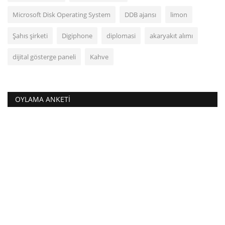
Microsoft Disk Operating System
DDB ajansı
limon
Şahıs şirketi
Digiphone
diplomasi
akaryakıt alımı
dijital gösterge paneli
Kahve
OYLAMA ANKETI