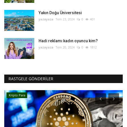
Yakın Doğu Üniversitesi
yazayaza
Tem 23, 2024
0
401
Hadi reklamı kadın oyuncu kim?
yazayaza
Tem 20, 2024
0
1812
RASTGELE GÖNDERILER
Kripto Para