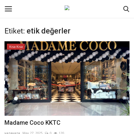
Etiket:
etik değerler
Oturum aç
Kayıt ol
Kısa Kısa
Ana Sayfa
Kodlama
Kripto Para
İletişim
Genel
Madame Coco KKTC
Galeri
yazayaza
May 27, 2025
0
120