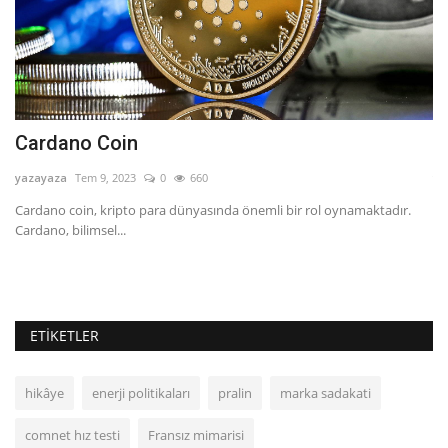
Cardano Coin
A
yazayaza
Tem 9, 2023
0
660
ya
ı,
Cardano coin, kripto para dünyasında önemli bir rol oynamaktadır.
Ar
Cardano, bilimsel...
Ka
ETIKETLER
hikâye
enerji politikaları
pralin
marka sadakati
comnet hız testi
Fransız mimarisi