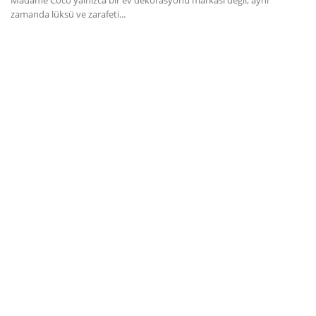
Madame Coco yalnızca bir ev dekorasyonu markası değil, aynı
zamanda lüksü ve zarafeti...