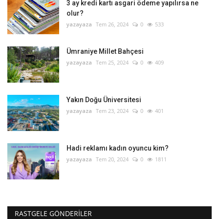
3 ay kredi kartı asgari ödeme yapılırsa ne
olur?
yazayaza
Tem 26, 2024
0
533
Ümraniye Millet Bahçesi
yazayaza
Tem 25, 2024
0
409
Yakın Doğu Üniversitesi
yazayaza
Tem 23, 2024
0
401
Hadi reklamı kadın oyuncu kim?
yazayaza
Tem 20, 2024
0
1811
RASTGELE GÖNDERILER