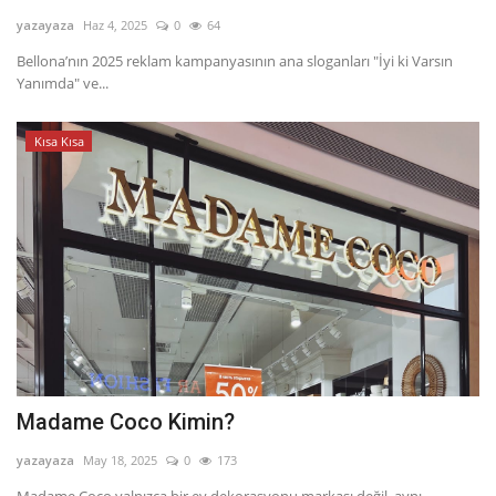
yazayaza
Haz 4, 2025
0
64
Dil
Bellona’nın 2025 reklam kampanyasının ana sloganları "İyi ki Varsın
English
Türkçe
Yanımda" ve...
Kısa Kısa
Madame Coco Kimin?
yazayaza
May 18, 2025
0
173