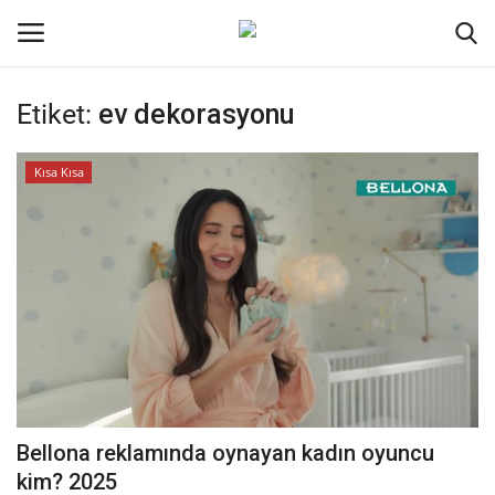
Etiket:
ev dekorasyonu
Oturum aç
Kayıt ol
Kısa Kısa
Ana Sayfa
İletişim
Genel
Kodlama
Kripto Para
Bellona reklamında oynayan kadın oyuncu
Galeri
kim? 2025