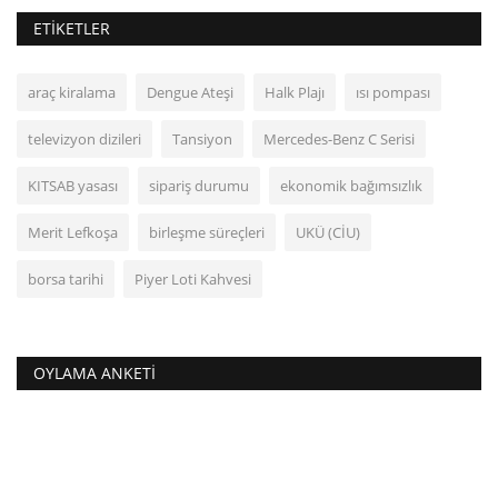
ETIKETLER
araç kiralama
Dengue Ateşi
Halk Plajı
ısı pompası
televizyon dizileri
Tansiyon
Mercedes-Benz C Serisi
KITSAB yasası
sipariş durumu
ekonomik bağımsızlık
Merit Lefkoşa
birleşme süreçleri
UKÜ (CİU)
borsa tarihi
Piyer Loti Kahvesi
OYLAMA ANKETI