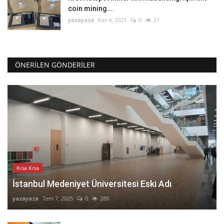
coin mining...
yazayaza
Kas 4, 2021
0
21
ÖNERILEN GÖNDERILER
Kısa Kısa
İstanbul Medeniyet Üniversitesi Eski Adı
yazayaza
Tem 7, 2025
0
288