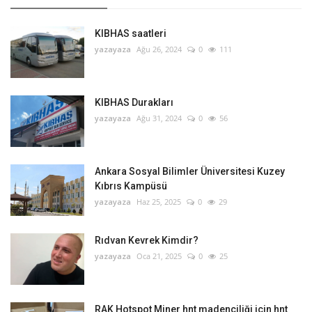
KIBHAS saatleri
yazayaza
Ağu 26, 2024
0
111
KIBHAS Durakları
yazayaza
Ağu 31, 2024
0
56
Ankara Sosyal Bilimler Üniversitesi Kuzey
Kıbrıs Kampüsü
yazayaza
Haz 25, 2025
0
29
Rıdvan Kevrek Kimdir?
yazayaza
Oca 21, 2025
0
25
RAK Hotspot Miner hnt madenciliği için hnt