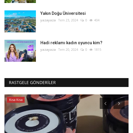
Yakın Doğu Üniversitesi
yazayaza
Tem 23, 2024
0
404
Hadi reklamı kadın oyuncu kim?
yazayaza
Tem 20, 2024
0
1815
RASTGELE GÖNDERILER
Kısa Kısa