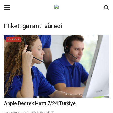
Etiket:
garanti süreci
Oturum aç
Kayıt ol
Kısa Kısa
Ana Sayfa
İletişim
Genel
Kodlama
Kripto Para
Apple Destek Hattı 7/24 Türkiye
Galeri
Luciérnaga
Haz 19, 2025
0
96