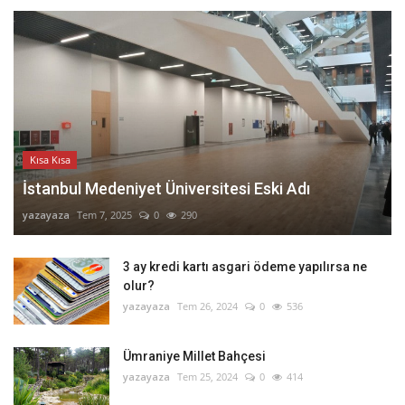
Kısa Kısa
İstanbul Medeniyet Üniversitesi Eski Adı
yazayaza
Tem 7, 2025
0
290
3 ay kredi kartı asgari ödeme yapılırsa ne
olur?
yazayaza
Tem 26, 2024
0
536
Ümraniye Millet Bahçesi
yazayaza
Tem 25, 2024
0
414