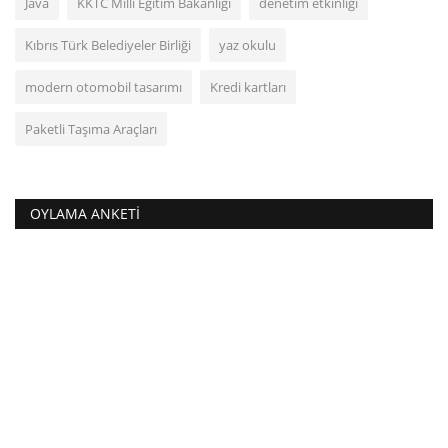
Java
KKTC Milli Eğitim Bakanlığı
denetim etkinliği
Kıbrıs Türk Belediyeler Birliği
yaz okulu
modern otomobil tasarımı
Kredi kartları
Paketli Taşıma Araçları
OYLAMA ANKETI