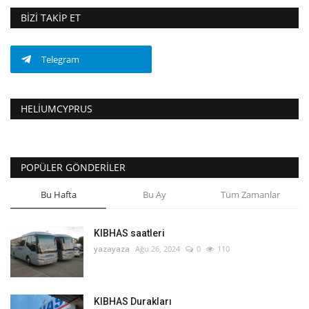
BIZI TAKIP ET
Telegram
HELIUMCYPRUS
POPÜLER GÖNDERILER
Bu Hafta
Bu Ay
Tüm Zamanlar
KIBHAS saatleri
yazayaza
Ağu 26, 2024
0
110
KIBHAS Durakları