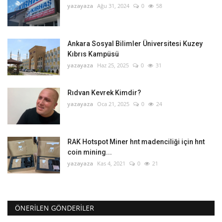
yazayaza
Ağu 31, 2024
0
58
Ankara Sosyal Bilimler Üniversitesi Kuzey
Kıbrıs Kampüsü
yazayaza
Haz 25, 2025
0
31
Rıdvan Kevrek Kimdir?
yazayaza
Oca 21, 2025
0
24
RAK Hotspot Miner hnt madenciliği için hnt
coin mining...
yazayaza
Kas 4, 2021
0
21
ÖNERILEN GÖNDERILER