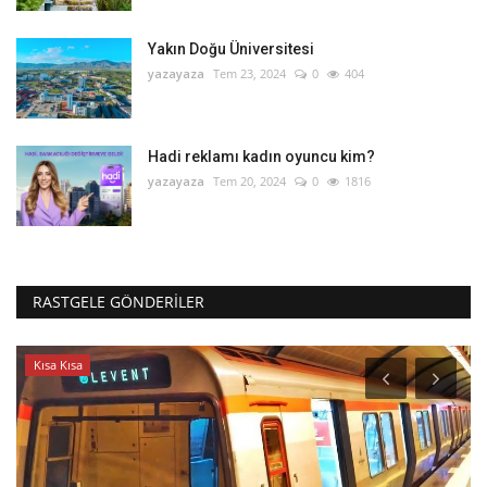
Yakın Doğu Üniversitesi
yazayaza
Tem 23, 2024
0
404
Hadi reklamı kadın oyuncu kim?
yazayaza
Tem 20, 2024
0
1816
RASTGELE GÖNDERILER
Kısa Kısa