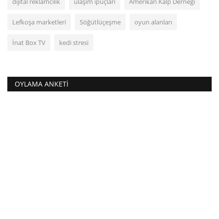
dijital reklamcılık
ulaşım ipuçları
Amerikan Kalp Derneği
Lefkoşa marketleri
Söğütlüçeşme
oyun alanları
İnat Box TV
kedi stresi
OYLAMA ANKETI