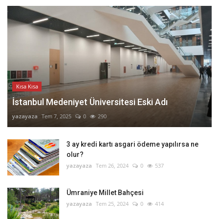
Kısa Kısa
İstanbul Medeniyet Üniversitesi Eski Adı
yazayaza
Tem 7, 2025
0
290
3 ay kredi kartı asgari ödeme yapılırsa ne
olur?
yazayaza
Tem 26, 2024
0
537
Ümraniye Millet Bahçesi
yazayaza
Tem 25, 2024
0
414