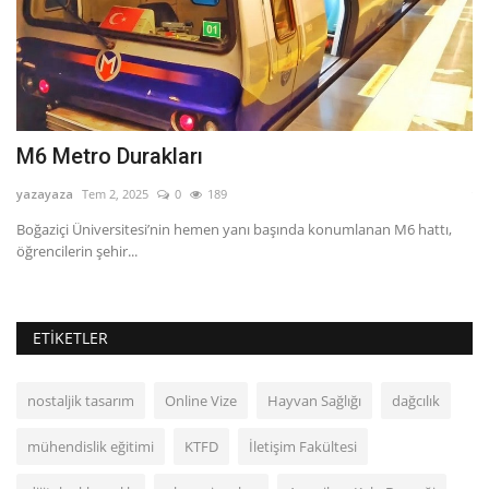
M6 Metro Durakları
İ
yazayaza
Tem 2, 2025
0
189
ya
bir
Boğaziçi Üniversitesi’nin hemen yanı başında konumlanan M6 hattı,
İs
öğrencilerin şehir...
yü
ETIKETLER
nostaljik tasarım
Online Vize
Hayvan Sağlığı
dağcılık
mühendislik eğitimi
KTFD
İletişim Fakültesi