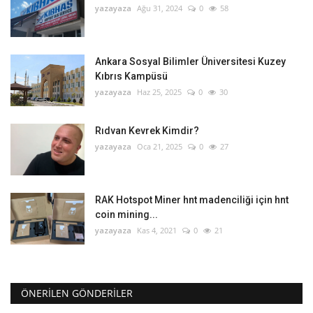
yazayaza
Ağu 31, 2024
0
58
Ankara Sosyal Bilimler Üniversitesi Kuzey
Kıbrıs Kampüsü
yazayaza
Haz 25, 2025
0
30
Rıdvan Kevrek Kimdir?
yazayaza
Oca 21, 2025
0
27
RAK Hotspot Miner hnt madenciliği için hnt
coin mining...
yazayaza
Kas 4, 2021
0
21
ÖNERILEN GÖNDERILER