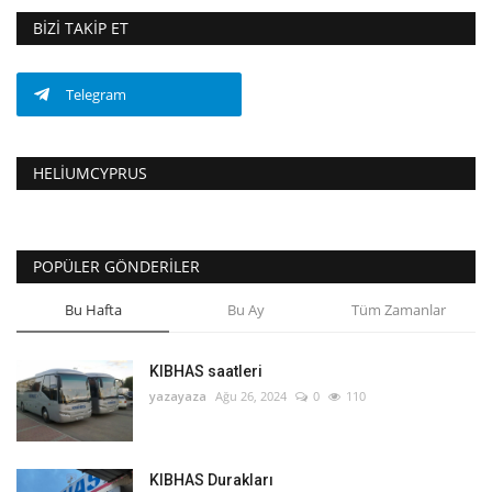
BIZI TAKIP ET
Telegram
HELIUMCYPRUS
POPÜLER GÖNDERILER
Bu Hafta
Bu Ay
Tüm Zamanlar
KIBHAS saatleri
yazayaza
Ağu 26, 2024
0
110
KIBHAS Durakları