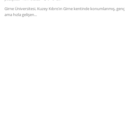
Girne Üniversitesi, Kuzey Kıbrıs’ın Girne kentinde konumlanmış, genç
Dil
ama hızla gelişen...
English
Türkçe