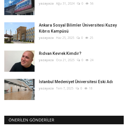
yazayaza
Ağu 31, 2024
0
56
Ankara Sosyal Bilimler Üniversitesi Kuzey
Kıbrıs Kampüsü
yazayaza
Haz 25, 2025
0
25
Rıdvan Kevrek Kimdir?
yazayaza
Oca 21, 2025
0
24
İstanbul Medeniyet Üniversitesi Eski Adı
yazayaza
Tem 7, 2025
0
18
ÖNERILEN GÖNDERILER