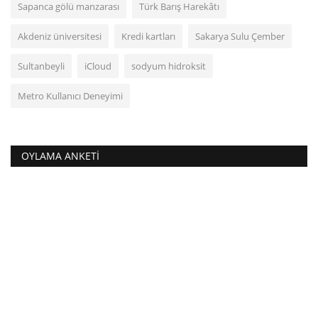
Sapanca gölü manzarası
Türk Barış Harekâtı
Akdeniz üniversitesi
Kredi kartları
Sakarya Sulu Çember
Sultanbeyli
iCloud
sodyum hidroksit
Metro Kullanıcı Deneyimi
OYLAMA ANKETI