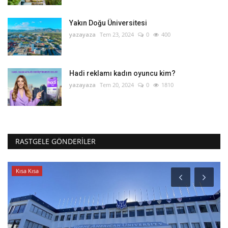
Yakın Doğu Üniversitesi
yazayaza
Tem 23, 2024
0
400
Hadi reklamı kadın oyuncu kim?
yazayaza
Tem 20, 2024
0
1810
RASTGELE GÖNDERILER
Kısa Kısa