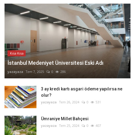
Kısa Kısa
İstanbul Medeniyet Üniversitesi Eski Adı
yazayaza
Tem 7, 2025
0
286
3 ay kredi kartı asgari ödeme yapılırsa ne
olur?
yazayaza
Tem 26, 2024
0
531
Ümraniye Millet Bahçesi
yazayaza
Tem 25, 2024
0
407