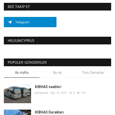
BIZI TAKIP ET
Telegram
HELIUMCYPRUS
POPÜLER GÖNDERILER
Bu Hafta
Bu Ay
Tüm Zamanlar
KIBHAS saatleri
yazayaza
Ağu 26, 2024
0
109
KIBHAS Durakları