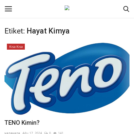
Etiket:
Hayat Kimya
Oturum aç
Kayıt ol
Kısa Kısa
Ana Sayfa
İletişim
Genel
Kodlama
Kripto Para
TENO Kimin?
Galeri
yazayaza
Ağu 17, 2024
0
141