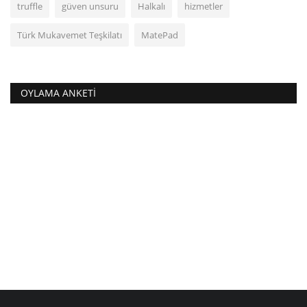
truffle
güven unsuru
Halkalı
hizmetler
Türk Mukavemet Teşkilatı
MatePad
OYLAMA ANKETI