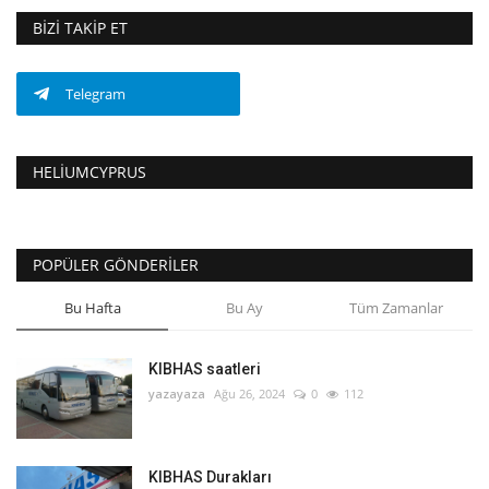
BIZI TAKIP ET
Telegram
HELIUMCYPRUS
POPÜLER GÖNDERILER
Bu Hafta
Bu Ay
Tüm Zamanlar
KIBHAS saatleri
yazayaza
Ağu 26, 2024
0
112
KIBHAS Durakları