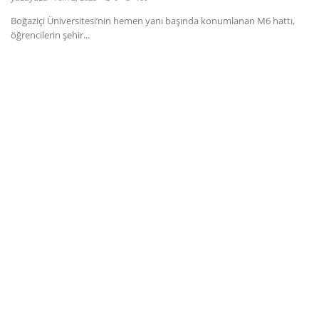
Boğaziçi Üniversitesi’nin hemen yanı başında konumlanan M6 hattı,
Dil
öğrencilerin şehir...
English
Türkçe