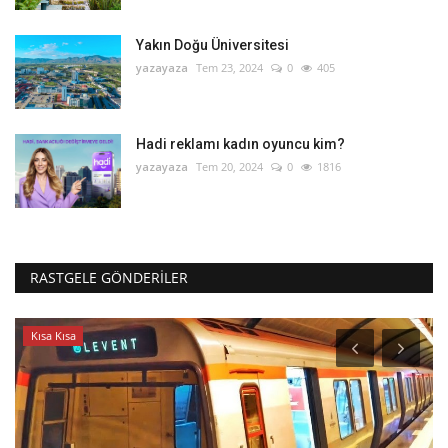
Yakın Doğu Üniversitesi
yazayaza
Tem 23, 2024
0
405
Hadi reklamı kadın oyuncu kim?
yazayaza
Tem 20, 2024
0
1816
RASTGELE GÖNDERILER
Kısa Kısa