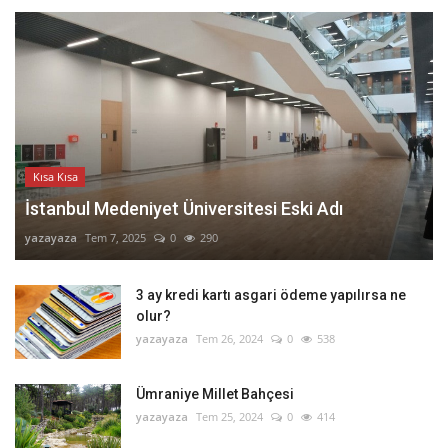
Kısa Kısa
İstanbul Medeniyet Üniversitesi Eski Adı
yazayaza
Tem 7, 2025
0
290
3 ay kredi kartı asgari ödeme yapılırsa ne
olur?
yazayaza
Tem 26, 2024
0
538
Ümraniye Millet Bahçesi
yazayaza
Tem 25, 2024
0
414