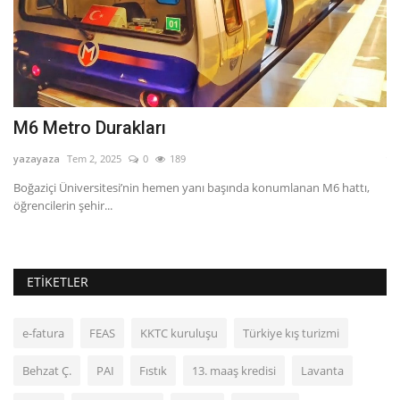
M6 Metro Durakları
G
yazayaza
Tem 2, 2025
0
189
ya
ç
Boğaziçi Üniversitesi’nin hemen yanı başında konumlanan M6 hattı,
Gü
öğrencilerin şehir...
ta
ETIKETLER
e-fatura
FEAS
KKTC kuruluşu
Türkiye kış turizmi
Behzat Ç.
PAI
Fıstık
13. maaş kredisi
Lavanta