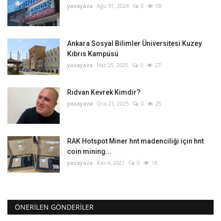
yazayaza
Ağu 31, 2024
0
58
Ankara Sosyal Bilimler Üniversitesi Kuzey
Kıbrıs Kampüsü
yazayaza
Haz 25, 2025
0
27
Rıdvan Kevrek Kimdir?
yazayaza
Oca 21, 2025
0
25
RAK Hotspot Miner hnt madenciliği için hnt
coin mining...
yazayaza
Kas 4, 2021
0
18
ÖNERILEN GÖNDERILER