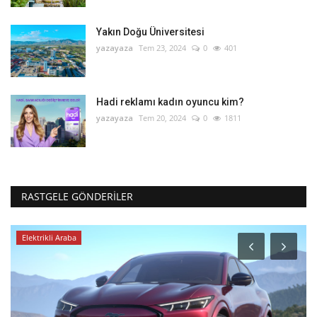
Yakın Doğu Üniversitesi
yazayaza
Tem 23, 2024
0
401
Hadi reklamı kadın oyuncu kim?
yazayaza
Tem 20, 2024
0
1811
RASTGELE GÖNDERILER
Elektrikli Araba