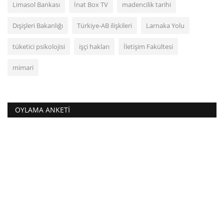
Limasol Bankası
İnat Box TV
madencilik tarihi
Dışişleri Bakanlığı
Türkiye-AB ilişkileri
Larnaka Yolu
tüketici psikolojisi
işçi hakları
İletişim Fakültesi
mimari
OYLAMA ANKETI