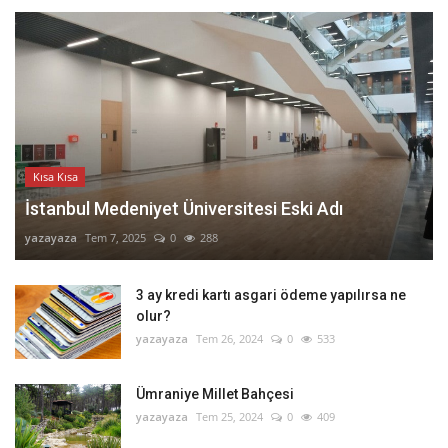
Kısa Kısa
İstanbul Medeniyet Üniversitesi Eski Adı
yazayaza
Tem 7, 2025
0
288
3 ay kredi kartı asgari ödeme yapılırsa ne
olur?
yazayaza
Tem 26, 2024
0
533
Ümraniye Millet Bahçesi
yazayaza
Tem 25, 2024
0
409