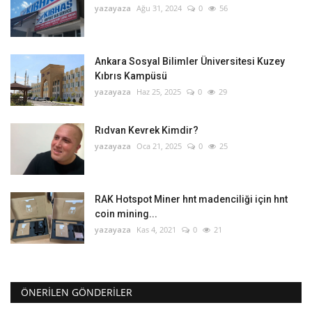
yazayaza
Ağu 31, 2024
0
56
Ankara Sosyal Bilimler Üniversitesi Kuzey
Kıbrıs Kampüsü
yazayaza
Haz 25, 2025
0
29
Rıdvan Kevrek Kimdir?
yazayaza
Oca 21, 2025
0
25
RAK Hotspot Miner hnt madenciliği için hnt
coin mining...
yazayaza
Kas 4, 2021
0
21
ÖNERILEN GÖNDERILER