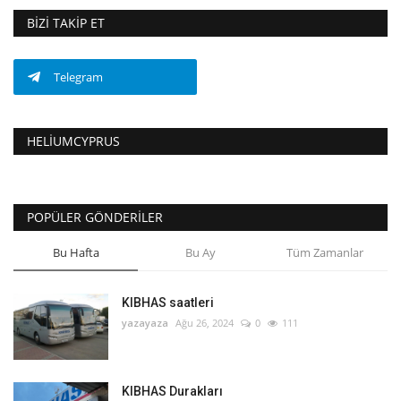
BIZI TAKIP ET
Telegram
HELIUMCYPRUS
POPÜLER GÖNDERILER
Bu Hafta
Bu Ay
Tüm Zamanlar
KIBHAS saatleri
yazayaza
Ağu 26, 2024
0
111
KIBHAS Durakları