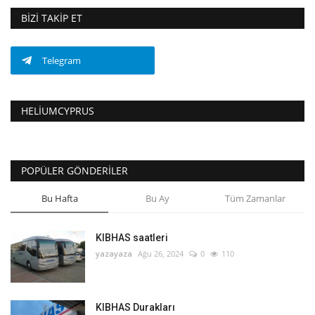
BIZI TAKIP ET
Telegram
HELIUMCYPRUS
POPÜLER GÖNDERILER
Bu Hafta
Bu Ay
Tüm Zamanlar
KIBHAS saatleri
yazayaza
Ağu 26, 2024
0
110
KIBHAS Durakları