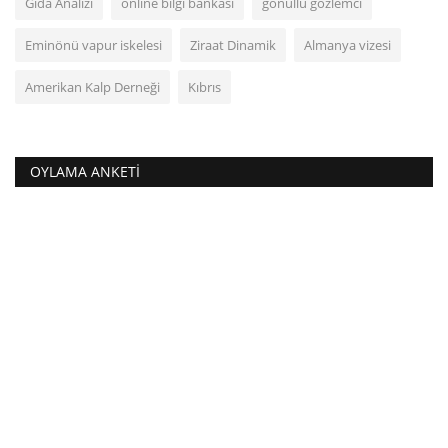
Gıda Analizi
online bilgi bankası
gönüllü gözlemci
Eminönü vapur iskelesi
Ziraat Dinamik
Almanya vizesi
Amerikan Kalp Derneği
Kıbrıs
OYLAMA ANKETI