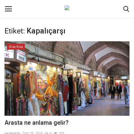
Etiket:
Kapalıçarşı
Oturum aç
Kayıt ol
Kısa Kısa
Ana Sayfa
Kodlama
Kripto Para
İletişim
Genel
Arasta ne anlama gelir?
Galeri
yazayaza
Tem 26, 2024
0
169