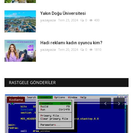
Yakın Doğu Üniversitesi
yazayaza
Tem 23, 2024
0
400
Hadi reklamı kadın oyuncu kim?
yazayaza
Tem 20, 2024
0
1810
RASTGELE GÖNDERILER
Kodlama