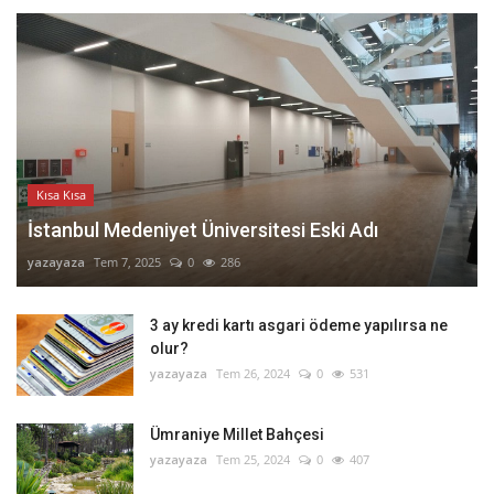
Kısa Kısa
İstanbul Medeniyet Üniversitesi Eski Adı
yazayaza
Tem 7, 2025
0
286
3 ay kredi kartı asgari ödeme yapılırsa ne
olur?
yazayaza
Tem 26, 2024
0
531
Ümraniye Millet Bahçesi
yazayaza
Tem 25, 2024
0
407