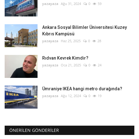
yazayaza
Ağu 31, 2024
0
59
Ankara Sosyal Bilimler Üniversitesi Kuzey
Kıbrıs Kampüsü
yazayaza
Haz 25, 2025
0
28
Rıdvan Kevrek Kimdir?
yazayaza
Oca 21, 2025
0
24
Ümraniye IKEA hangi metro durağında?
yazayaza
Ağu 12, 2024
0
19
ÖNERILEN GÖNDERILER