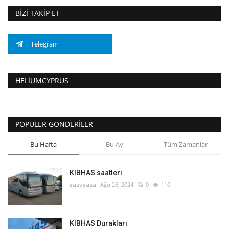
BIZI TAKIP ET
Telegram
HELIUMCYPRUS
POPÜLER GÖNDERILER
Bu Hafta
Bu Ay
Tüm Zamanlar
KIBHAS saatleri
yazayaza
Ağu 26, 2024
0
110
KIBHAS Durakları