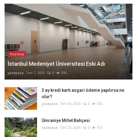
Kısa Kısa
İstanbul Medeniyet Üniversitesi Eski Adı
yazayaza
Tem 7, 2025
0
290
3 ay kredi kartı asgari ödeme yapılırsa ne
olur?
yazayaza
Tem 26, 2024
0
536
Ümraniye Millet Bahçesi
yazayaza
Tem 25, 2024
0
413