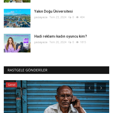
Yakın Doğu Üniversitesi
yazayaza
Tem 23, 2024
0
404
Hadi reklamı kadın oyuncu kim?
yazayaza
Tem 20, 2024
0
1815
RASTGELE GÖNDERILER
Genel