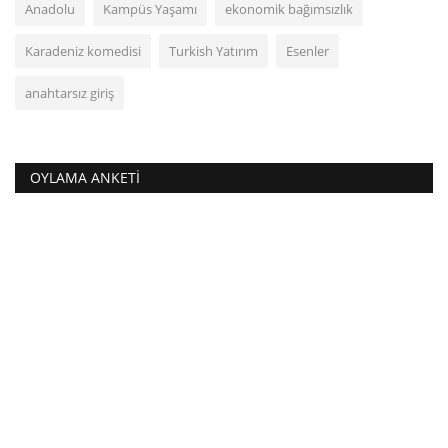
Anadolu
Kampüs Yaşamı
ekonomik bağımsızlık
Karadeniz komedisi
Turkish Yatırım
Esenler
anahtarsız giriş
OYLAMA ANKETI