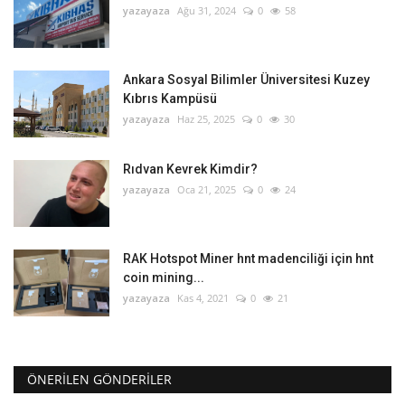
yazayaza
Ağu 31, 2024
0
58
Ankara Sosyal Bilimler Üniversitesi Kuzey
Kıbrıs Kampüsü
yazayaza
Haz 25, 2025
0
30
Rıdvan Kevrek Kimdir?
yazayaza
Oca 21, 2025
0
24
RAK Hotspot Miner hnt madenciliği için hnt
coin mining...
yazayaza
Kas 4, 2021
0
21
ÖNERILEN GÖNDERILER