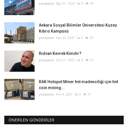
yazayaza
Ağu 31, 2024
0
58
Ankara Sosyal Bilimler Üniversitesi Kuzey
Kıbrıs Kampüsü
yazayaza
Haz 25, 2025
0
30
Rıdvan Kevrek Kimdir?
yazayaza
Oca 21, 2025
0
27
RAK Hotspot Miner hnt madenciliği için hnt
coin mining...
yazayaza
Kas 4, 2021
0
21
ÖNERILEN GÖNDERILER