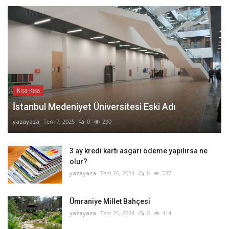
Kısa Kısa
İstanbul Medeniyet Üniversitesi Eski Adı
yazayaza
Tem 7, 2025
0
290
3 ay kredi kartı asgari ödeme yapılırsa ne
olur?
yazayaza
Tem 26, 2024
0
537
Ümraniye Millet Bahçesi
yazayaza
Tem 25, 2024
0
414