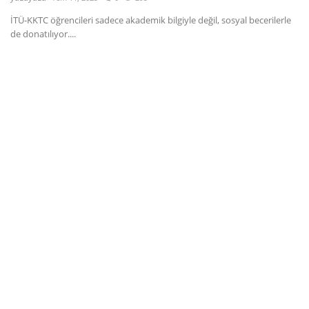
İTÜ-KKTC öğrencileri sadece akademik bilgiyle değil, sosyal becerilerle
Dil
de donatılıyor....
English
Türkçe