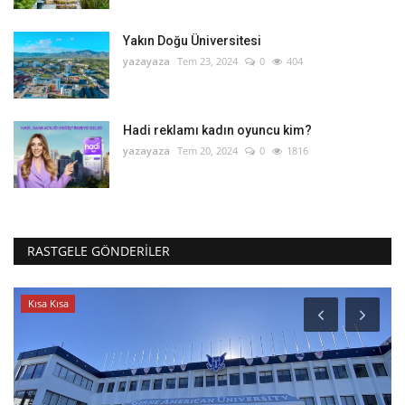
Yakın Doğu Üniversitesi
yazayaza
Tem 23, 2024
0
404
Hadi reklamı kadın oyuncu kim?
yazayaza
Tem 20, 2024
0
1816
RASTGELE GÖNDERILER
Kısa Kısa