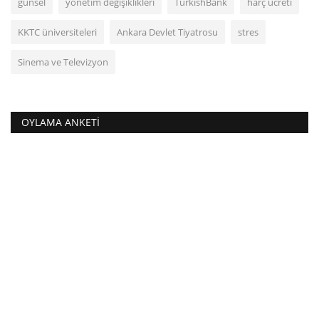
günsel
yönetim değişiklikleri
TurkishBank
harç ücreti
KKTC üniversiteleri
Ankara Devlet Tiyatrosu
stres
Sinema ve Televizyon
OYLAMA ANKETI