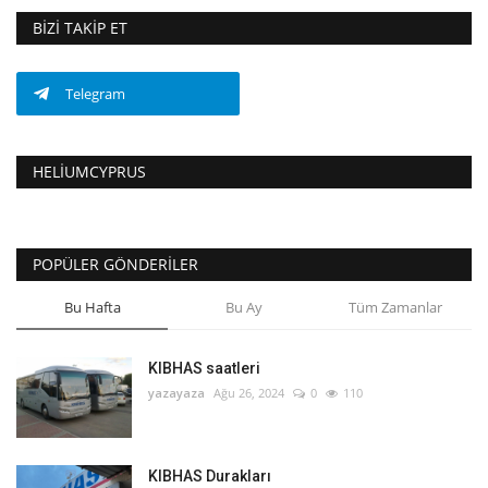
BIZI TAKIP ET
Telegram
HELIUMCYPRUS
POPÜLER GÖNDERILER
Bu Hafta
Bu Ay
Tüm Zamanlar
KIBHAS saatleri
yazayaza
Ağu 26, 2024
0
110
KIBHAS Durakları