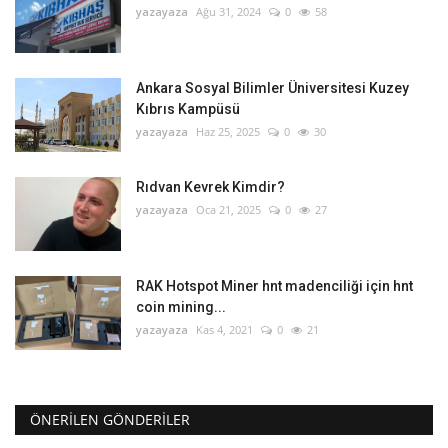
yazayaza
Ağu 31, 2024
0
58
Ankara Sosyal Bilimler Üniversitesi Kuzey
Kıbrıs Kampüsü
yazayaza
Haz 25, 2025
0
30
Rıdvan Kevrek Kimdir?
yazayaza
Oca 21, 2025
0
27
RAK Hotspot Miner hnt madenciliği için hnt
coin mining...
yazayaza
Kas 4, 2021
0
21
ÖNERILEN GÖNDERILER