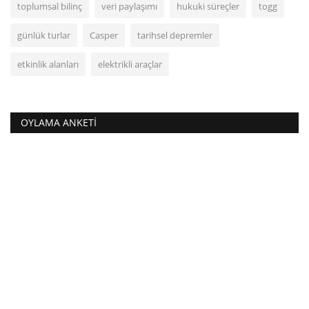
toplumsal bilinç
veri paylaşımı
hukuki süreçler
togg
günlük turlar
Casper
tarihsel depremler
etkinlik alanları
elektrikli araçlar
OYLAMA ANKETI