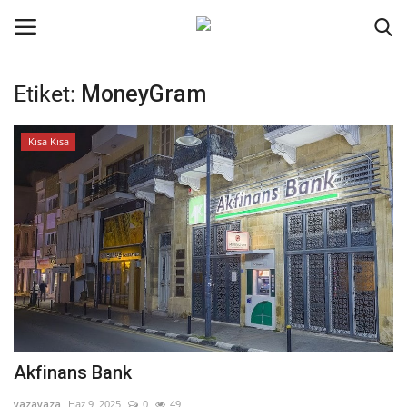
Etiket:
MoneyGram
Oturum aç
Kayıt ol
Kısa Kısa
Ana Sayfa
Kripto Para
İletişim
Genel
Kodlama
Akfinans Bank
Galeri
yazayaza
Haz 9, 2025
0
49