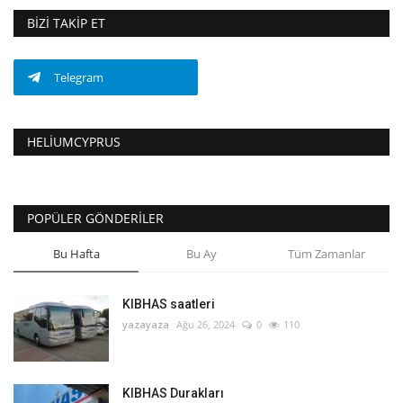
BIZI TAKIP ET
Telegram
HELIUMCYPRUS
POPÜLER GÖNDERILER
Bu Hafta
Bu Ay
Tüm Zamanlar
KIBHAS saatleri
yazayaza
Ağu 26, 2024
0
110
KIBHAS Durakları