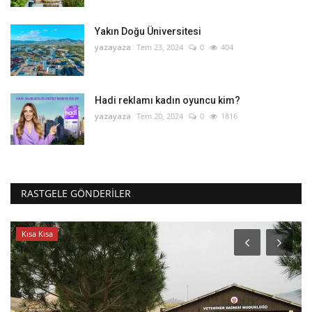
Yakın Doğu Üniversitesi
yazayaza
Tem 23, 2024
0
404
Hadi reklamı kadın oyuncu kim?
yazayaza
Tem 20, 2024
0
1816
RASTGELE GÖNDERILER
Kısa Kısa