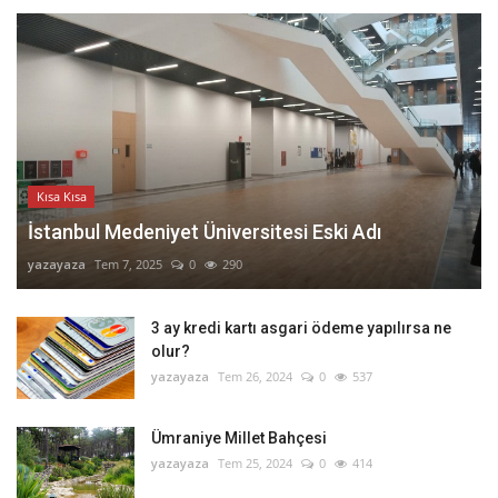
Kısa Kısa
İstanbul Medeniyet Üniversitesi Eski Adı
yazayaza
Tem 7, 2025
0
290
3 ay kredi kartı asgari ödeme yapılırsa ne
olur?
yazayaza
Tem 26, 2024
0
537
Ümraniye Millet Bahçesi
yazayaza
Tem 25, 2024
0
414