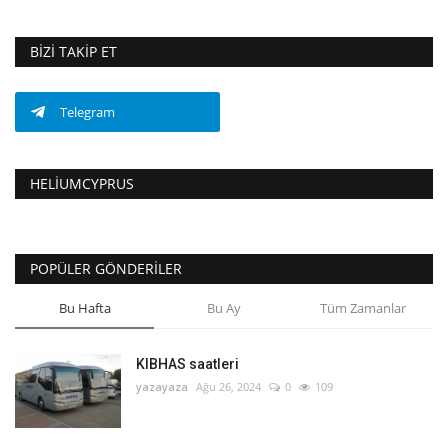
BIZI TAKIP ET
Telegram
HELIUMCYPRUS
POPÜLER GÖNDERILER
Bu Hafta
Bu Ay
Tüm Zamanlar
KIBHAS saatleri
yazayaza
Ağu 26, 2024
0
109