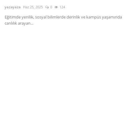
yazayaza
Haz 25, 2025
0
124
Dil
Eğitimde yenilik, sosyal bilimlerde derinlik ve kampüs yaşamında
English
Türkçe
canlılık arayan...