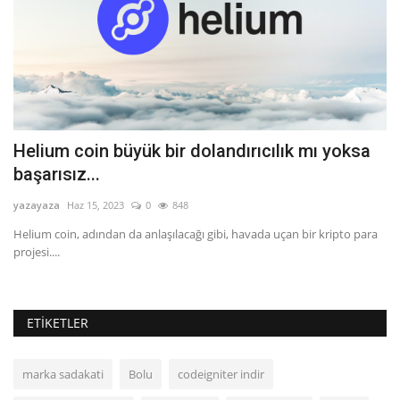
Helium coin büyük bir dolandırıcılık mı yoksa
R
başarısız...
c
yazayaza
Haz 15, 2023
0
848
ya
tu
Helium coin, adından da anlaşılacağı gibi, havada uçan bir kripto para
RA
projesi....
ETIKETLER
marka sadakati
Bolu
codeigniter indir