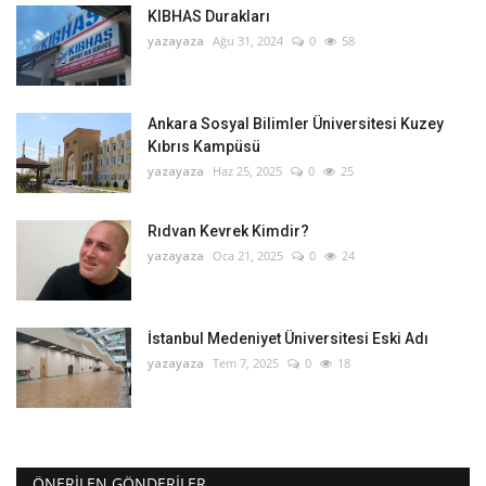
KIBHAS Durakları
yazayaza
Ağu 31, 2024
0
58
Ankara Sosyal Bilimler Üniversitesi Kuzey
Kıbrıs Kampüsü
yazayaza
Haz 25, 2025
0
25
Rıdvan Kevrek Kimdir?
yazayaza
Oca 21, 2025
0
24
İstanbul Medeniyet Üniversitesi Eski Adı
yazayaza
Tem 7, 2025
0
18
ÖNERILEN GÖNDERILER