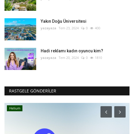
Yakın Doğu Üniversitesi
yazayaza
Tem 23, 2024
0
400
Hadi reklamı kadın oyuncu kim?
yazayaza
Tem 20, 2024
0
1810
RASTGELE GÖNDERILER
Helium