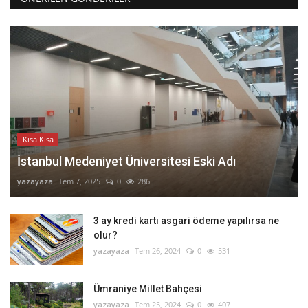
Kısa Kısa
İstanbul Medeniyet Üniversitesi Eski Adı
yazayaza
Tem 7, 2025
0
286
3 ay kredi kartı asgari ödeme yapılırsa ne
olur?
yazayaza
Tem 26, 2024
0
531
Ümraniye Millet Bahçesi
yazayaza
Tem 25, 2024
0
407