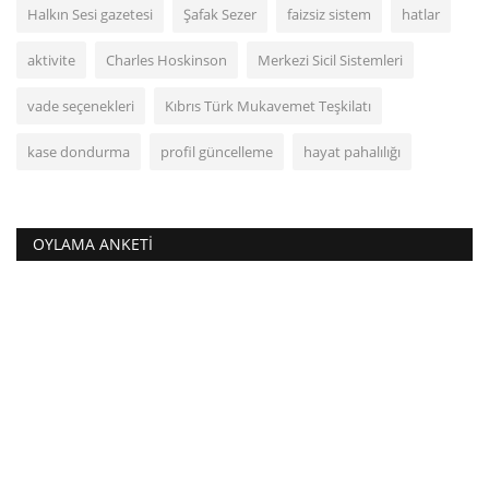
Halkın Sesi gazetesi
Şafak Sezer
faizsiz sistem
hatlar
aktivite
Charles Hoskinson
Merkezi Sicil Sistemleri
vade seçenekleri
Kıbrıs Türk Mukavemet Teşkilatı
kase dondurma
profil güncelleme
hayat pahalılığı
OYLAMA ANKETI