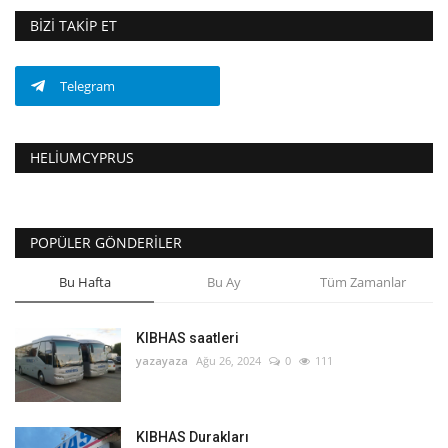
BIZI TAKIP ET
Telegram
HELIUMCYPRUS
POPÜLER GÖNDERILER
Bu Hafta
Bu Ay
Tüm Zamanlar
KIBHAS saatleri
yazayaza
Ağu 26, 2024
0
111
KIBHAS Durakları