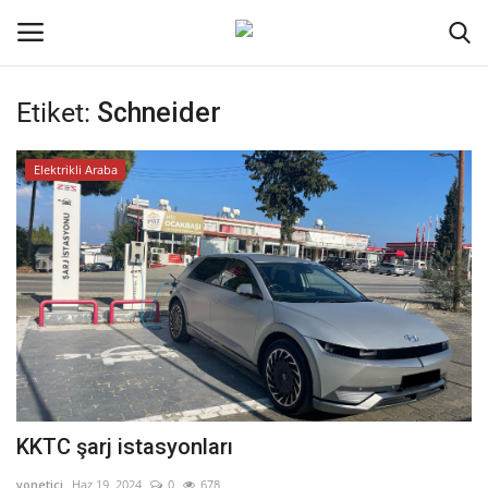
Etiket:
Schneider
Oturum aç
Kayıt ol
Elektrikli Araba
Ana Sayfa
İletişim
Genel
Kodlama
Kripto Para
KKTC şarj istasyonları
Galeri
yonetici
Haz 19, 2024
0
678