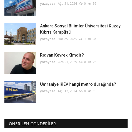
yazayaza
Ağu 31, 2024
0
59
Ankara Sosyal Bilimler Üniversitesi Kuzey
Kıbrıs Kampüsü
yazayaza
Haz 25, 2025
0
28
Rıdvan Kevrek Kimdir?
yazayaza
Oca 21, 2025
0
23
Ümraniye IKEA hangi metro durağında?
yazayaza
Ağu 12, 2024
0
19
ÖNERILEN GÖNDERILER