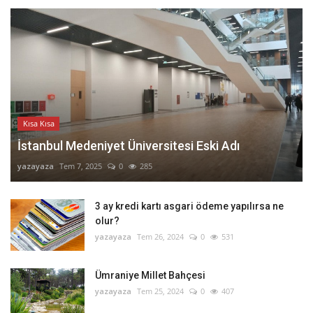
Kısa Kısa
İstanbul Medeniyet Üniversitesi Eski Adı
yazayaza
Tem 7, 2025
0
285
3 ay kredi kartı asgari ödeme yapılırsa ne
olur?
yazayaza
Tem 26, 2024
0
531
Ümraniye Millet Bahçesi
yazayaza
Tem 25, 2024
0
407