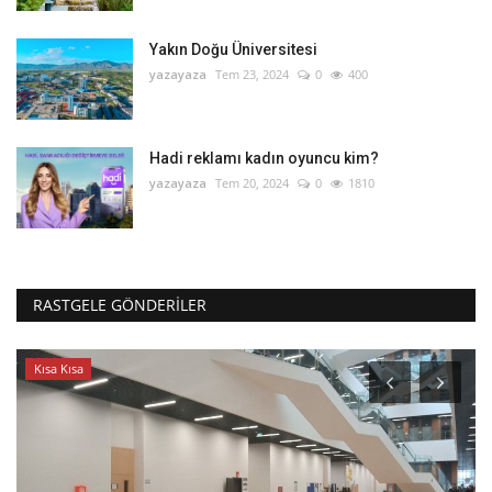
Yakın Doğu Üniversitesi
yazayaza
Tem 23, 2024
0
400
Hadi reklamı kadın oyuncu kim?
yazayaza
Tem 20, 2024
0
1810
RASTGELE GÖNDERILER
Kısa Kısa