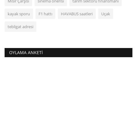
Mısır Çarşısı
sinema önerisi
tarım sektörü finansmanı
kayak sporu
F1 hattı
HAVABUS saatleri
Uçak
tebligat adresi
OYLAMA ANKETI