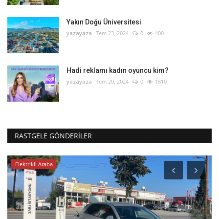
Yakın Doğu Üniversitesi
yazayaza
Tem 23, 2024
0
400
Hadi reklamı kadın oyuncu kim?
yazayaza
Tem 20, 2024
0
1810
RASTGELE GÖNDERILER
Elektrikli Araba