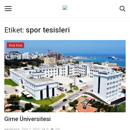
Etiket:
spor tesisleri
Oturum aç
Kayıt ol
Kısa Kısa
Ana Sayfa
İletişim
Genel
Kodlama
Kripto Para
Girne Üniversitesi
Galeri
yazayaza
Tem 7, 2025
0
202