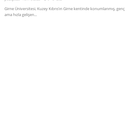
Girne Üniversitesi, Kuzey Kıbrıs’ın Girne kentinde konumlanmış, genç
Dil
ama hızla gelişen...
English
Türkçe