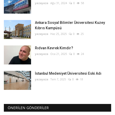
yazayaza
Ağu 31, 2024
0
58
Ankara Sosyal Bilimler Üniversitesi Kuzey
Kıbrıs Kampüsü
yazayaza
Haz 25, 2025
0
25
Rıdvan Kevrek Kimdir?
yazayaza
Oca 21, 2025
0
24
İstanbul Medeniyet Üniversitesi Eski Adı
yazayaza
Tem 7, 2025
0
18
ÖNERILEN GÖNDERILER