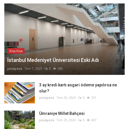
Kısa Kısa
İstanbul Medeniyet Üniversitesi Eski Adı
yazayaza
Tem 7, 2025
0
286
3 ay kredi kartı asgari ödeme yapılırsa ne
olur?
yazayaza
Tem 26, 2024
0
531
Ümraniye Millet Bahçesi
yazayaza
Tem 25, 2024
0
407