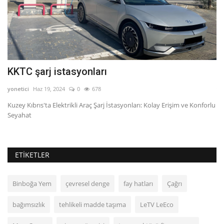
KKTC şarj istasyonları
İ
yonetici
Haz 19, 2024
0
678
ya
Kuzey Kıbrıs'ta Elektrikli Araç Şarj İstasyonları: Kolay Erişim ve Konforlu
İs
Seyahat
yü
ETIKETLER
Binboğa Yem
çevresel denge
fay hatları
Çağrı
bağımsızlık
tehlikeli madde taşıma
LeTV LeEco