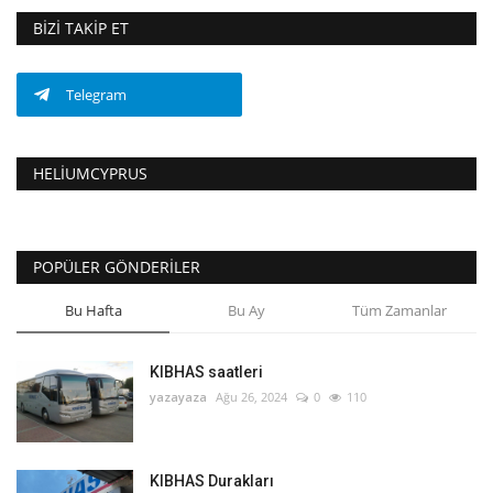
BIZI TAKIP ET
Telegram
HELIUMCYPRUS
POPÜLER GÖNDERILER
Bu Hafta
Bu Ay
Tüm Zamanlar
KIBHAS saatleri
yazayaza
Ağu 26, 2024
0
110
KIBHAS Durakları