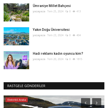
Ümraniye Millet Bahçesi
yazayaza
Tem 25, 2024
0
413
Yakın Doğu Üniversitesi
yazayaza
Tem 23, 2024
0
404
Hadi reklamı kadın oyuncu kim?
yazayaza
Tem 20, 2024
0
1815
RASTGELE GÖNDERILER
Elektrikli Araba