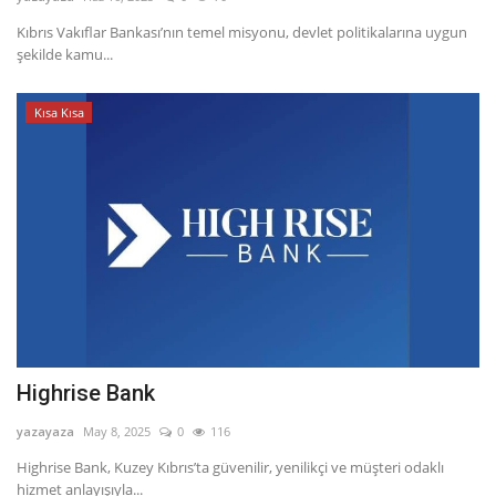
Kıbrıs Vakıflar Bankası’nın temel misyonu, devlet politikalarına uygun
Dil
şekilde kamu...
English
Türkçe
Kısa Kısa
Highrise Bank
yazayaza
May 8, 2025
0
116
Highrise Bank, Kuzey Kıbrıs’ta güvenilir, yenilikçi ve müşteri odaklı
hizmet anlayışıyla...