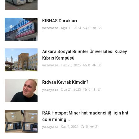
KIBHAS Durakları
yazayaza
Ağu 31, 2024
0
58
Ankara Sosyal Bilimler Üniversitesi Kuzey
Kıbrıs Kampüsü
yazayaza
Haz 25, 2025
0
30
Rıdvan Kevrek Kimdir?
yazayaza
Oca 21, 2025
0
24
RAK Hotspot Miner hnt madenciliği için hnt
coin mining...
yazayaza
Kas 4, 2021
0
21