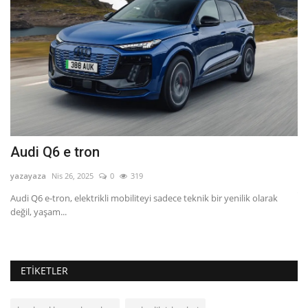
Audi Q6 e tron
S
m
yazayaza
Nis 26, 2025
0
319
ya
Audi Q6 e-tron, elektrikli mobiliteyi sadece teknik bir yenilik olarak
değil, yaşam...
Se
ETIKETLER