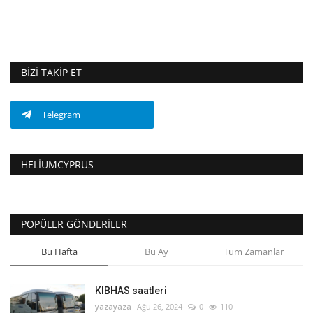
BIZI TAKIP ET
Telegram
HELIUMCYPRUS
POPÜLER GÖNDERILER
Bu Hafta
Bu Ay
Tüm Zamanlar
KIBHAS saatleri
yazayaza
Ağu 26, 2024
0
110