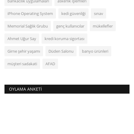
bankacılık uygulamaları
askerlik işlemleri
iPhone Operating System
kedi güvenliği
sınav
Memorial Sağlık Grubu
genç kullanıcılar
mükellefler
Ahmet Uğur Say
kredi koruma sigortası
Girne şehir yaşamı
Düden Salonu
banyo ürünleri
müşteri sadakati
AFAD
OYLAMA ANKETI