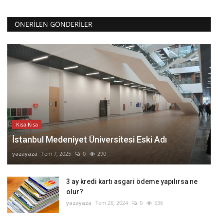
ÖNERILEN GÖNDERILER
Kısa Kısa
İstanbul Medeniyet Üniversitesi Eski Adı
yazayaza
Tem 7, 2025
0
290
3 ay kredi kartı asgari ödeme yapılırsa ne
olur?
yazayaza
Tem 26, 2024
0
536