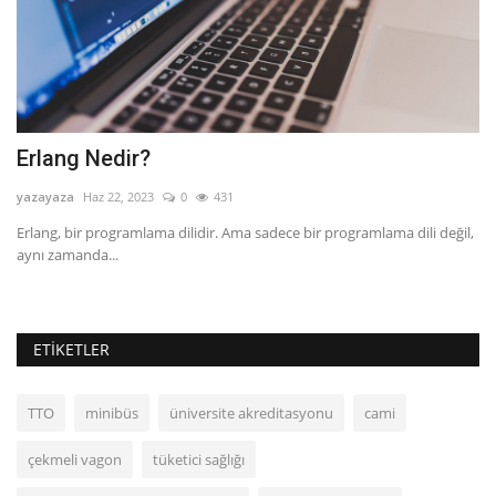
Erlang Nedir?
C
yazayaza
Haz 22, 2023
0
431
ya
k,
Erlang, bir programlama dilidir. Ama sadece bir programlama dili değil,
Co
aynı zamanda...
ist
ETIKETLER
TTO
minibüs
üniversite akreditasyonu
cami
çekmeli vagon
tüketici sağlığı