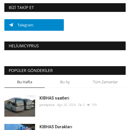
BIZI TAKIP ET
Telegram
HELIUMCYPRUS
POPÜLER GÖNDERILER
Bu Hafta
Bu Ay
Tüm Zamanlar
KIBHAS saatleri
yazayaza
Ağu 26, 2024
0
109
KIBHAS Durakları