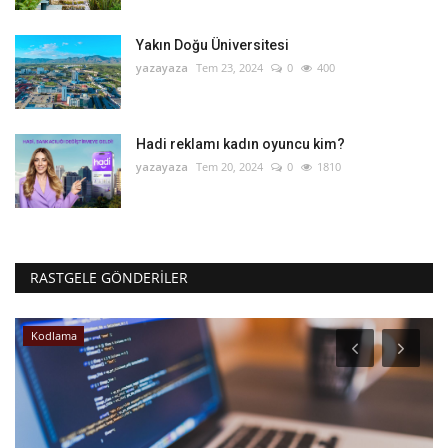
Yakın Doğu Üniversitesi
yazayaza
Tem 23, 2024
0
400
Hadi reklamı kadın oyuncu kim?
yazayaza
Tem 20, 2024
0
1810
RASTGELE GÖNDERILER
Kodlama