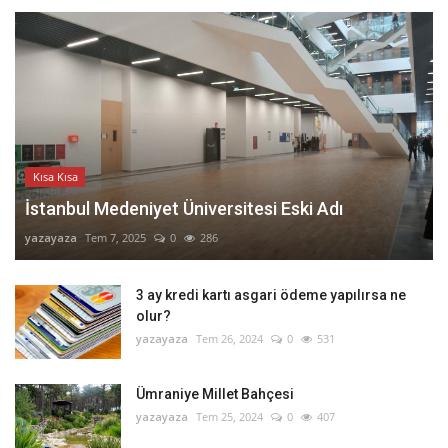
Kısa Kısa
İstanbul Medeniyet Üniversitesi Eski Adı
yazayaza
Tem 7, 2025
0
286
3 ay kredi kartı asgari ödeme yapılırsa ne
olur?
yazayaza
Tem 26, 2024
0
531
Ümraniye Millet Bahçesi
yazayaza
Tem 25, 2024
0
407