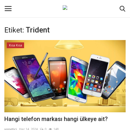
Etiket:
Trident
Oturum aç
Kayıt ol
Kısa Kısa
Ana Sayfa
Kripto Para
İletişim
Genel
Kodlama
Hangi telefon markası hangi ülkeye ait?
Galeri
yonetici
Haz 14, 2024
0
148