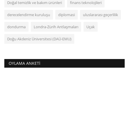
Doğal temizlik ve bakım ürünleri
finans teknolojileri
derecelendirme kuruluşu
diplomasi
uluslararası geçerlilik
dondurma
Londra-Zürih Antlaşmaları
Uçak
Doğu Akdeniz Üniversitesi (DAÜ-EMU)
OYLAMA ANKETI