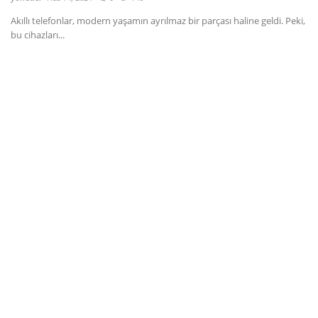
Akıllı telefonlar, modern yaşamın ayrılmaz bir parçası haline geldi. Peki,
Dil
bu cihazları...
English
Türkçe