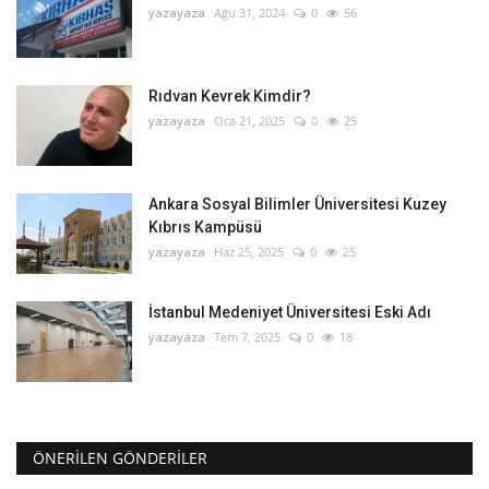
yazayaza
Ağu 31, 2024
0
56
Rıdvan Kevrek Kimdir?
yazayaza
Oca 21, 2025
0
25
Ankara Sosyal Bilimler Üniversitesi Kuzey
Kıbrıs Kampüsü
yazayaza
Haz 25, 2025
0
25
İstanbul Medeniyet Üniversitesi Eski Adı
yazayaza
Tem 7, 2025
0
18
ÖNERILEN GÖNDERILER