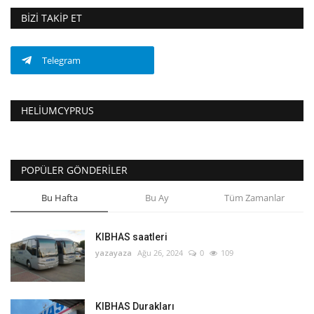
BIZI TAKIP ET
Telegram
HELIUMCYPRUS
POPÜLER GÖNDERILER
Bu Hafta
Bu Ay
Tüm Zamanlar
KIBHAS saatleri
yazayaza
Ağu 26, 2024
0
109
KIBHAS Durakları