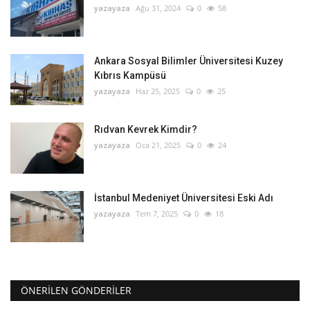
yazayaza
Ağu 31, 2024
0
58
Ankara Sosyal Bilimler Üniversitesi Kuzey
Kıbrıs Kampüsü
yazayaza
Haz 25, 2025
0
25
Rıdvan Kevrek Kimdir?
yazayaza
Oca 21, 2025
0
24
İstanbul Medeniyet Üniversitesi Eski Adı
yazayaza
Tem 7, 2025
0
18
ÖNERILEN GÖNDERILER