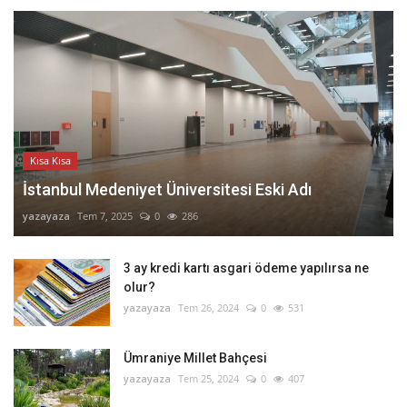
Kısa Kısa
İstanbul Medeniyet Üniversitesi Eski Adı
yazayaza
Tem 7, 2025
0
286
3 ay kredi kartı asgari ödeme yapılırsa ne
olur?
yazayaza
Tem 26, 2024
0
531
Ümraniye Millet Bahçesi
yazayaza
Tem 25, 2024
0
407