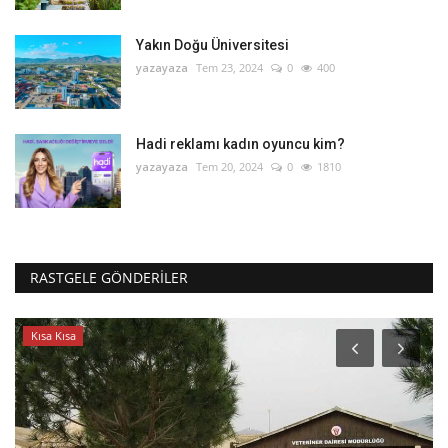
Yakın Doğu Üniversitesi
yazayaza
Tem 23, 2024
0
400
Hadi reklamı kadın oyuncu kim?
yazayaza
Tem 20, 2024
0
1810
RASTGELE GÖNDERILER
Kısa Kısa