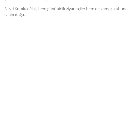
Silivri Kumluk Plajı, hem günübirlik ziyaretçiler hem de kampçı ruhuna
Dil
sahip doğa...
English
Türkçe