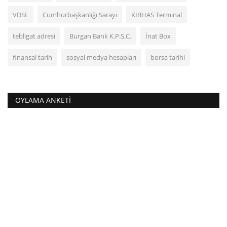
VDSL
Cumhurbaşkanlığı Sarayı
KIBHAS Terminal
tebligat adresi
Burgan Bank K.P.S.C.
İnat Box
finansal tarih
sosyal medya hesapları
borsa tarihi
OYLAMA ANKETI