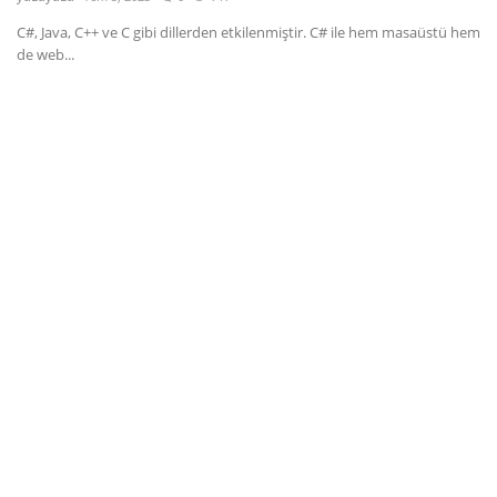
C#, Java, C++ ve C gibi dillerden etkilenmiştir. C# ile hem masaüstü hem
Dil
de web...
English
Türkçe