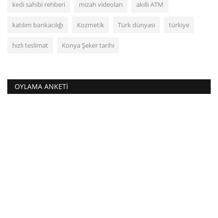
kedi sahibi rehberi
mizah videoları
akıllı ATM
katılım bankacılığı
Kozmetik
Türk dünyası
türkiye
hızlı teslimat
Konya Şeker tarihi
OYLAMA ANKETI