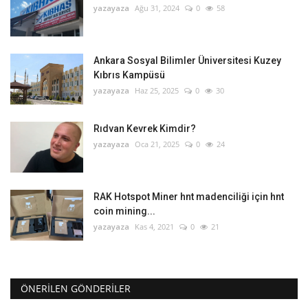
yazayaza
Ağu 31, 2024
0
58
Ankara Sosyal Bilimler Üniversitesi Kuzey
Kıbrıs Kampüsü
yazayaza
Haz 25, 2025
0
30
Rıdvan Kevrek Kimdir?
yazayaza
Oca 21, 2025
0
24
RAK Hotspot Miner hnt madenciliği için hnt
coin mining...
yazayaza
Kas 4, 2021
0
21
ÖNERILEN GÖNDERILER