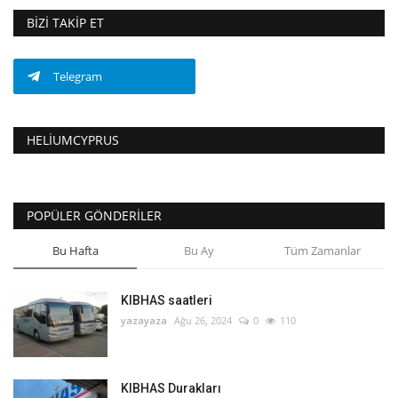
BIZI TAKIP ET
Telegram
HELIUMCYPRUS
POPÜLER GÖNDERILER
Bu Hafta
Bu Ay
Tüm Zamanlar
KIBHAS saatleri
yazayaza
Ağu 26, 2024
0
110
KIBHAS Durakları