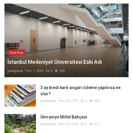
Kısa Kısa
İstanbul Medeniyet Üniversitesi Eski Adı
yazayaza
Tem 7, 2025
0
290
3 ay kredi kartı asgari ödeme yapılırsa ne
olur?
yazayaza
Tem 26, 2024
0
536
Ümraniye Millet Bahçesi
yazayaza
Tem 25, 2024
0
413