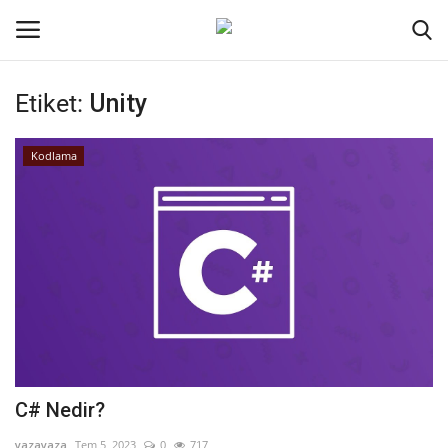
Etiket:
Unity
Oturum aç
Kayıt ol
Kodlama
Ana Sayfa
Kodlama
Kripto Para
İletişim
Genel
C# Nedir?
Galeri
yazayaza
Tem 5, 2023
0
717