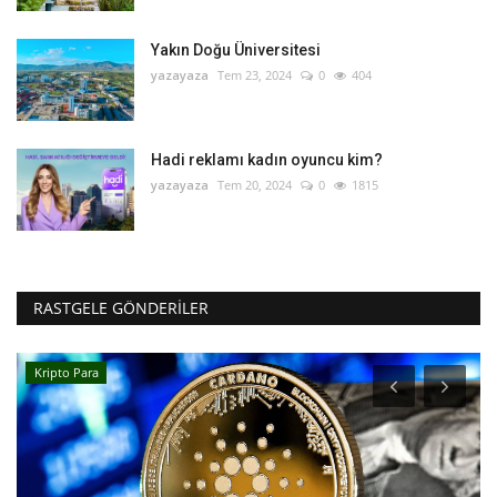
Yakın Doğu Üniversitesi
yazayaza
Tem 23, 2024
0
404
Hadi reklamı kadın oyuncu kim?
yazayaza
Tem 20, 2024
0
1815
RASTGELE GÖNDERILER
Kripto Para