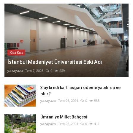
Kısa Kısa
İstanbul Medeniyet Üniversitesi Eski Adı
yazayaza
Tem 7, 2025
0
289
3 ay kredi kartı asgari ödeme yapılırsa ne
olur?
yazayaza
Tem 26, 2024
0
535
Ümraniye Millet Bahçesi
yazayaza
Tem 25, 2024
0
411