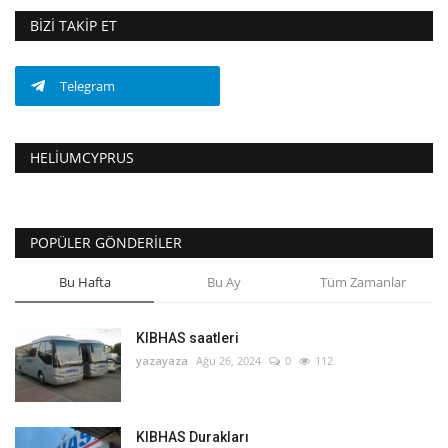
BIZI TAKIP ET
Telegram
HELIUMCYPRUS
POPÜLER GÖNDERILER
Bu Hafta
Bu Ay
Tüm Zamanlar
KIBHAS saatleri
yazayaza
Ağu 26, 2024
0
112
KIBHAS Durakları