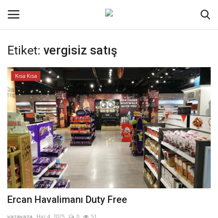
Etiket:
vergisiz satış
Oturum aç
Kayıt ol
Kısa Kısa
Ana Sayfa
İletişim
Genel
Kodlama
Kripto Para
Ercan Havalimanı Duty Free
Galeri
yazayaza
Haz 4, 2025
0
51