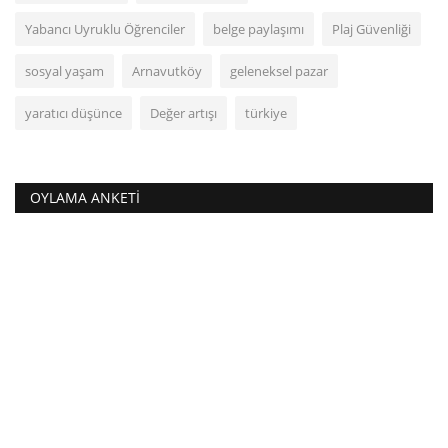
Yabancı Uyruklu Öğrenciler
belge paylaşımı
Plaj Güvenliği
sosyal yaşam
Arnavutköy
geleneksel pazar
yaratıcı düşünce
Değer artışı
türkiye
OYLAMA ANKETI