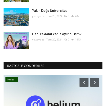
Yakın Doğu Üniversitesi
yazayaza
Tem 23, 2024
0
402
Hadi reklamı kadın oyuncu kim?
yazayaza
Tem 20, 2024
0
1813
RASTGELE GÖNDERILER
Helium