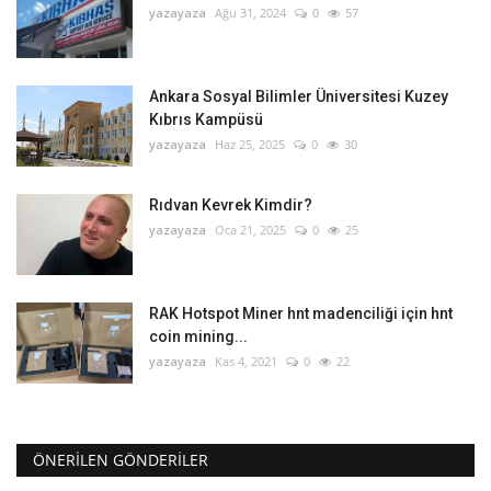
yazayaza
Ağu 31, 2024
0
57
Ankara Sosyal Bilimler Üniversitesi Kuzey
Kıbrıs Kampüsü
yazayaza
Haz 25, 2025
0
30
Rıdvan Kevrek Kimdir?
yazayaza
Oca 21, 2025
0
25
RAK Hotspot Miner hnt madenciliği için hnt
coin mining...
yazayaza
Kas 4, 2021
0
22
ÖNERILEN GÖNDERILER