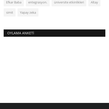
Efkar Baba
entegrasyon.
üniversite etkinlikleri
Altay
simit
Yapay zeka
OYLAMA ANKETI