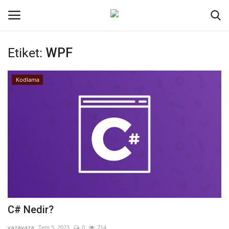
Etiket:
WPF
Oturum aç
Kayıt ol
Kodlama
Ana Sayfa
Kodlama
Kripto Para
İletişim
Genel
C# Nedir?
Galeri
yazayaza
Tem 5, 2023
0
714