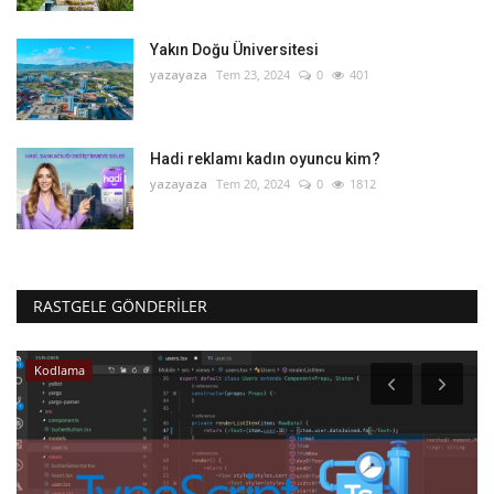
Yakın Doğu Üniversitesi
yazayaza
Tem 23, 2024
0
401
Hadi reklamı kadın oyuncu kim?
yazayaza
Tem 20, 2024
0
1812
RASTGELE GÖNDERILER
Kodlama