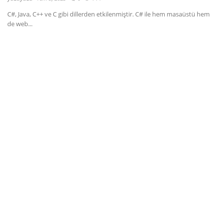
C#, Java, C++ ve C gibi dillerden etkilenmiştir. C# ile hem masaüstü hem
Dil
de web...
English
Türkçe