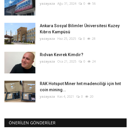
yazayaza
Ağu 31, 2024
0
56
Ankara Sosyal Bilimler Üniversitesi Kuzey
Kıbrıs Kampüsü
yazayaza
Haz 25, 2025
0
28
Rıdvan Kevrek Kimdir?
yazayaza
Oca 21, 2025
0
24
RAK Hotspot Miner hnt madenciliği için hnt
coin mining...
yazayaza
Kas 4, 2021
0
20
ÖNERILEN GÖNDERILER