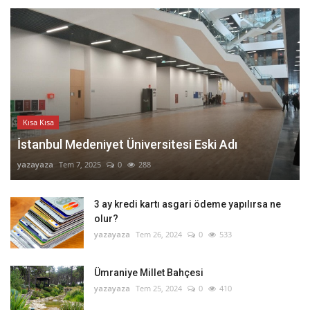
Kısa Kısa
İstanbul Medeniyet Üniversitesi Eski Adı
yazayaza
Tem 7, 2025
0
288
3 ay kredi kartı asgari ödeme yapılırsa ne
olur?
yazayaza
Tem 26, 2024
0
533
Ümraniye Millet Bahçesi
yazayaza
Tem 25, 2024
0
410