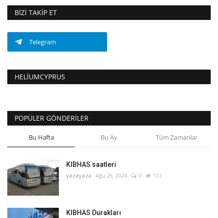
BIZI TAKIP ET
Telegram
HELIUMCYPRUS
POPÜLER GÖNDERILER
Bu Hafta
Bu Ay
Tüm Zamanlar
KIBHAS saatleri
yazayaza
Ağu 26, 2024
0
111
KIBHAS Durakları