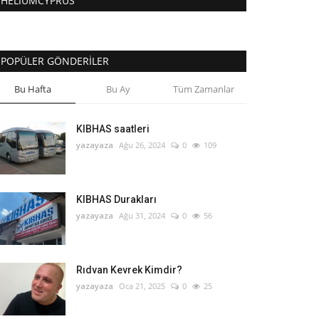
HELIUMCYPRUS
POPÜLER GÖNDERILER
Bu Hafta
Bu Ay
Tüm Zamanlar
KIBHAS saatleri
yazayaza
Ağu 26, 2024
0
109
KIBHAS Durakları
yazayaza
Ağu 31, 2024
0
56
Rıdvan Kevrek Kimdir?
yazayaza
Oca 21, 2025
0
25