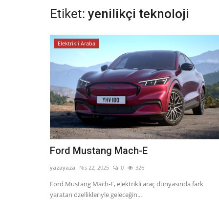
Etiket:
yenilikçi teknoloji
Elektrikli Araba
Ford Mustang Mach-E
yazayaza
Nis 22, 2025
0
326
Ford Mustang Mach-E, elektrikli araç dünyasında fark
yaratan özellikleriyle geleceğin...