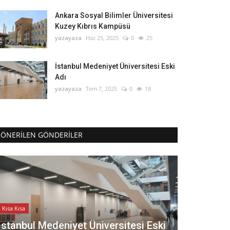
Ankara Sosyal Bilimler Üniversitesi
Kuzey Kıbrıs Kampüsü
yazayaza
Haz 25, 2025
0
25
İstanbul Medeniyet Üniversitesi Eski
Adı
yazayaza
Tem 7, 2025
0
18
ÖNERILEN GÖNDERILER
Kısa Kısa
İstanbul Medeniyet Üniversitesi Eski