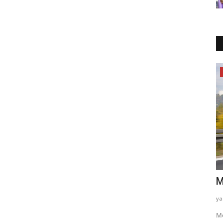
Elektrikli Araba
iği için
Renault 5 E-Tech Elektrikli
M
yazayaza
Haz 8, 2025
0
283
ya
Renault’un yenilikçi elektrik devrimini temsil eden Renault 5
Me