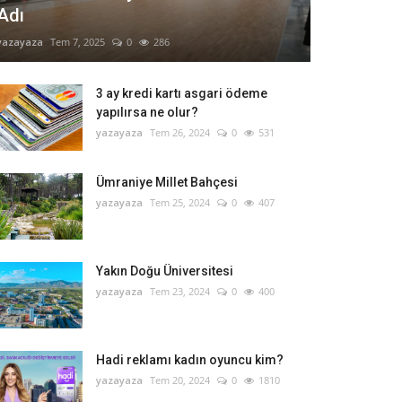
Adı
yazayaza
Tem 7, 2025
0
286
3 ay kredi kartı asgari ödeme
yapılırsa ne olur?
yazayaza
Tem 26, 2024
0
531
Ümraniye Millet Bahçesi
yazayaza
Tem 25, 2024
0
407
Yakın Doğu Üniversitesi
yazayaza
Tem 23, 2024
0
400
Hadi reklamı kadın oyuncu kim?
yazayaza
Tem 20, 2024
0
1810