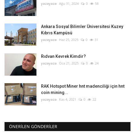
yazayaza
Ağu 31, 2024
0
58
Ankara Sosyal Bilimler Üniversitesi Kuzey
Kıbrıs Kampüsü
yazayaza
Haz 25, 2025
0
31
Rıdvan Kevrek Kimdir?
yazayaza
Oca 21, 2025
0
24
RAK Hotspot Miner hnt madenciliği için hnt
coin mining...
yazayaza
Kas 4, 2021
0
22
ÖNERILEN GÖNDERILER