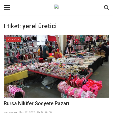
Etiket:
yerel üretici
Oturum aç
Kayıt ol
Kısa Kısa
Ana Sayfa
Genel
Kodlama
Kripto Para
İletişim
Bursa Nilüfer Sosyete Pazarı
Galeri
yazayaza
Haz 12, 2025
0
56