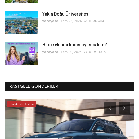
Yakın Doğu Üniversitesi
yazayaza
Tem 23, 2024
0
404
Hadi reklamı kadın oyuncu kim?
yazayaza
Tem 20, 2024
0
1815
RASTGELE GÖNDERILER
Elektrikli Araba