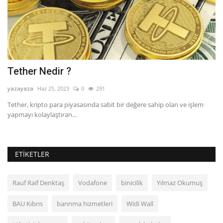
Tether Nedir ?
A
yazayaza
Haz 25, 2023
0
291
ya
Tether, kripto para piyasasında sabit bir değere sahip olan ve işlem
As
yapmayı kolaylaştıran...
iş
ETIKETLER
Rauf Raif Denktaş
Vodafone
binicilik
Yılmaz Okumuş
BAU Kıbrıs
barınma hizmetleri
Widi Wall