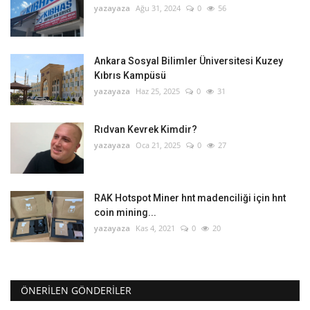
yazayaza
Ağu 31, 2024
0
56
Ankara Sosyal Bilimler Üniversitesi Kuzey
Kıbrıs Kampüsü
yazayaza
Haz 25, 2025
0
31
Rıdvan Kevrek Kimdir?
yazayaza
Oca 21, 2025
0
27
RAK Hotspot Miner hnt madenciliği için hnt
coin mining...
yazayaza
Kas 4, 2021
0
20
ÖNERILEN GÖNDERILER