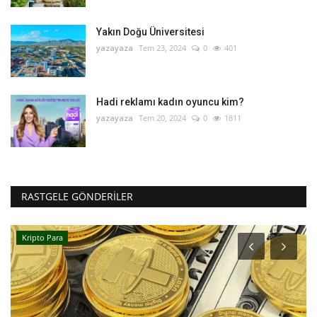
Yakın Doğu Üniversitesi
yazayaza
Tem 23, 2024
0
401
Hadi reklamı kadın oyuncu kim?
yazayaza
Tem 20, 2024
0
1811
RASTGELE GÖNDERILER
Kripto Para