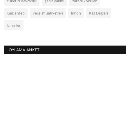
tüketici davranışı
şehit yakını
zararlı kokular
Gaziantep
vergi muafiyetleri
limon
Kaz Dağları
birimler
OYLAMA ANKETI