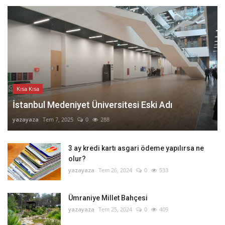
Kısa Kısa
İstanbul Medeniyet Üniversitesi Eski Adı
yazayaza
Tem 7, 2025
0
288
3 ay kredi kartı asgari ödeme yapılırsa ne
olur?
yazayaza
Tem 26, 2024
0
533
Ümraniye Millet Bahçesi
yazayaza
Tem 25, 2024
0
409