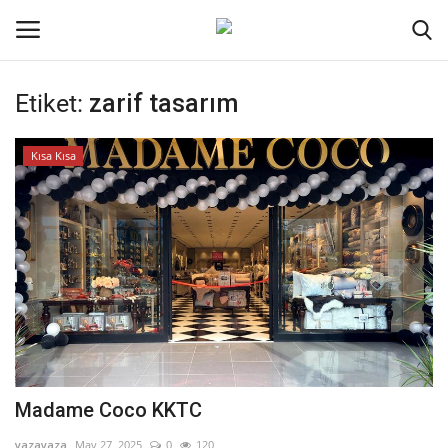
Etiket:
zarif tasarım
Oturum aç
Kayıt ol
Kısa Kısa
Ana Sayfa
İletişim
Genel
Kodlama
Kripto Para
Madame Coco KKTC
Galeri
yazayaza
May 27, 2025
0
120