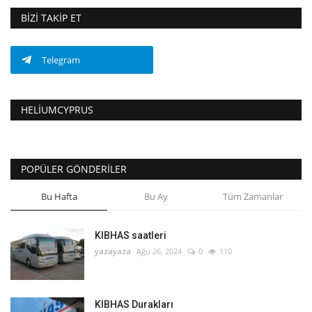
BIZI TAKIP ET
Telegram
HELIUMCYPRUS
POPÜLER GÖNDERILER
Bu Hafta
Bu Ay
Tüm Zamanlar
KIBHAS saatleri
yazayaza
Ağu 26, 2024
0
110
KIBHAS Durakları