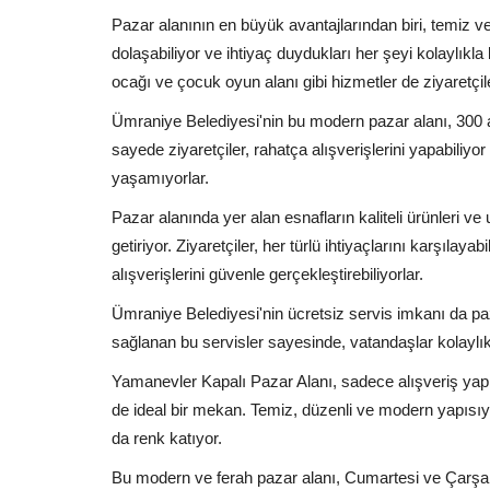
Pazar alanının en büyük avantajlarından biri, temiz ve 
dolaşabiliyor ve ihtiyaç duydukları her şeyi kolaylıkla
ocağı ve çocuk oyun alanı gibi hizmetler de ziyaretçi
Ümraniye Belediyesi'nin bu modern pazar alanı, 300 ar
sayede ziyaretçiler, rahatça alışverişlerini yapabiliy
yaşamıyorlar.
Pazar alanında yer alan esnafların kaliteli ürünleri ve 
getiriyor. Ziyaretçiler, her türlü ihtiyaçlarını karşılaya
alışverişlerini güvenle gerçekleştirebiliyorlar.
Ümraniye Belediyesi'nin ücretsiz servis imkanı da paza
sağlanan bu servisler sayesinde, vatandaşlar kolaylıkla
Yamanevler Kapalı Pazar Alanı, sadece alışveriş yapm
de ideal bir mekan. Temiz, düzenli ve modern yapısıy
da renk katıyor.
Bu modern ve ferah pazar alanı, Cumartesi ve Çarşamb