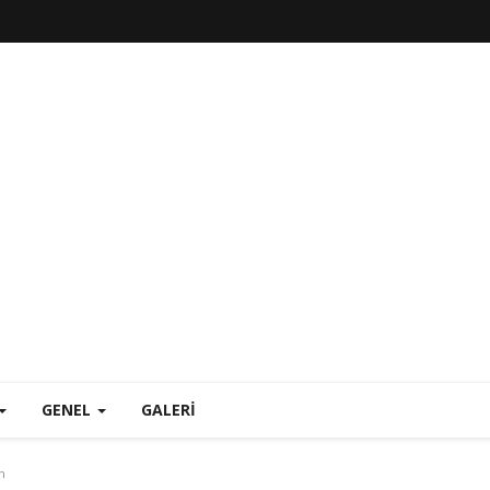
GENEL
GALERI
n