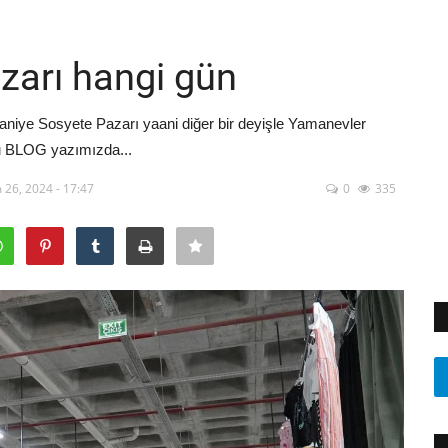
zarı hangi gün
niye Sosyete Pazarı yaani diğer bir deyişle Yamanevler
bu BLOG yazımızda...
 26, 2024 - 17:47
0
335