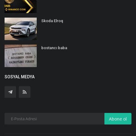
Skoda Elroq
bostancı baba
SOSYAL MEDYA
Abone ol