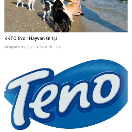
KKTC Evcil Hayvan Girişi
yazayaza
Eki 6, 2024
0
1190