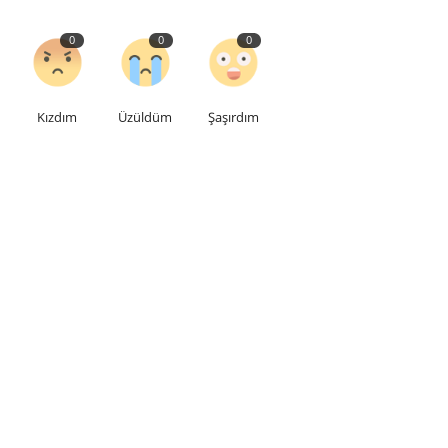
0
0
0
Kızdım
Üzüldüm
Şaşırdım