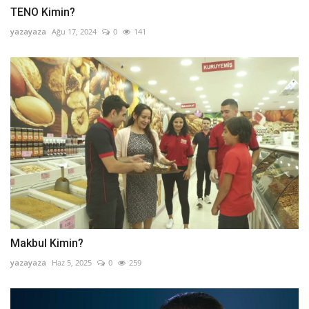
TENO Kimin?
yazayaza
Ağu 17, 2024
0
141
Makbul Kimin?
yazayaza
Haz 5, 2025
0
259