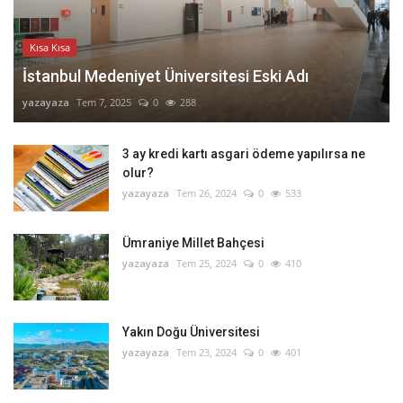
Kısa Kısa
İstanbul Medeniyet Üniversitesi Eski Adı
yazayaza
Tem 7, 2025
0
288
3 ay kredi kartı asgari ödeme yapılırsa ne
olur?
yazayaza
Tem 26, 2024
0
533
Ümraniye Millet Bahçesi
yazayaza
Tem 25, 2024
0
410
Yakın Doğu Üniversitesi
yazayaza
Tem 23, 2024
0
401