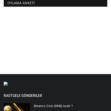
OYLAMA ANKETI
RASTGELE GÖNDERILER
Binance Coin (BNB) nedir ?