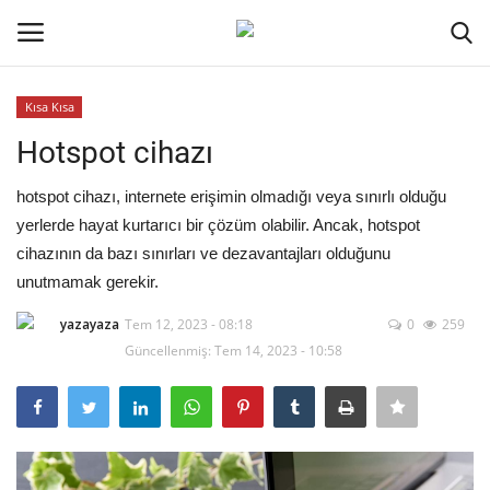
Kısa Kısa
Oturum aç
Kayıt ol
Hotspot cihazı
Ana Sayfa
hotspot cihazı, internete erişimin olmadığı veya sınırlı olduğu
yerlerde hayat kurtarıcı bir çözüm olabilir. Ancak, hotspot
Kripto Para
cihazının da bazı sınırları ve dezavantajları olduğunu
unutmamak gerekir.
İletişim
yazayaza
Tem 12, 2023 - 08:18
0
259
Güncellenmiş: Tem 14, 2023 - 10:58
Genel
Kodlama
Galeri