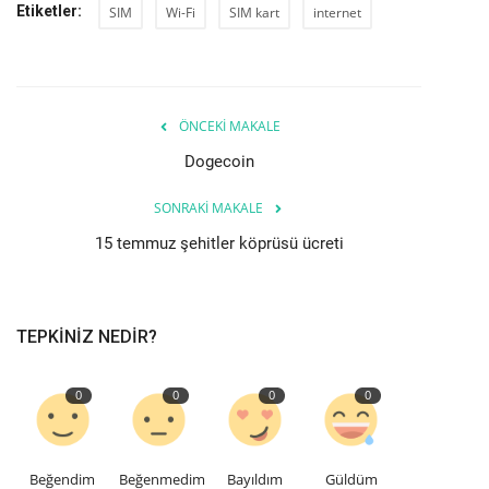
Etiketler:
SIM
Wi-Fi
SIM kart
internet
ÖNCEKI MAKALE
Dogecoin
SONRAKI MAKALE
15 temmuz şehitler köprüsü ücreti
TEPKINIZ NEDIR?
0
0
0
0
Beğendim
Beğenmedim
Bayıldım
Güldüm