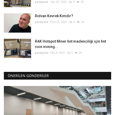
yazayaza
Haz 25, 2025
0
29
Rıdvan Kevrek Kimdir?
yazayaza
Oca 21, 2025
0
24
RAK Hotspot Miner hnt madenciliği için hnt
coin mining...
yazayaza
Kas 4, 2021
0
20
ÖNERILEN GÖNDERILER