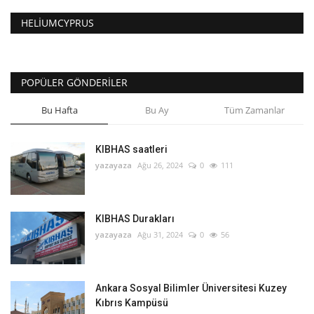
HELIUMCYPRUS
POPÜLER GÖNDERILER
Bu Hafta
Bu Ay
Tüm Zamanlar
KIBHAS saatleri
yazayaza
Ağu 26, 2024
0
111
KIBHAS Durakları
yazayaza
Ağu 31, 2024
0
56
Ankara Sosyal Bilimler Üniversitesi Kuzey
Kıbrıs Kampüsü