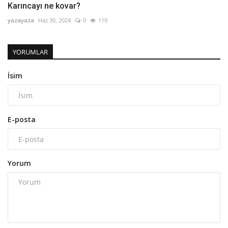
Karıncayı ne kovar?
yazayaza
Haz 30, 2024
0
119
YORUMLAR
İsim
E-posta
Yorum