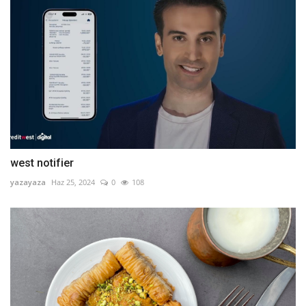
west notifier
yazayaza
Haz 25, 2024
0
108