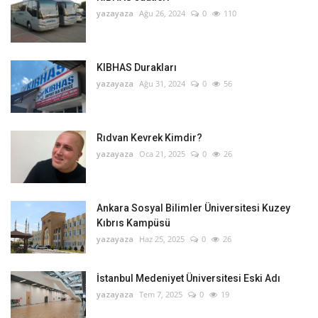
yazayaza
Ağu 26, 2024
0
110
KIBHAS Durakları
yazayaza
Ağu 31, 2024
0
56
Rıdvan Kevrek Kimdir?
yazayaza
Oca 21, 2025
0
26
Ankara Sosyal Bilimler Üniversitesi Kuzey
Kıbrıs Kampüsü
yazayaza
Haz 25, 2025
0
26
İstanbul Medeniyet Üniversitesi Eski Adı
yazayaza
Tem 7, 2025
0
19