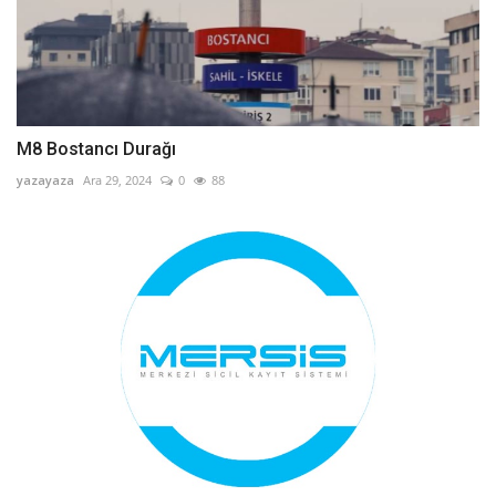
M8 Bostancı Durağı
yazayaza
Ara 29, 2024
0
88