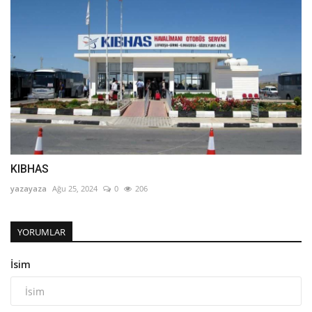
KIBHAS
yazayaza
Ağu 25, 2024
0
206
YORUMLAR
İsim