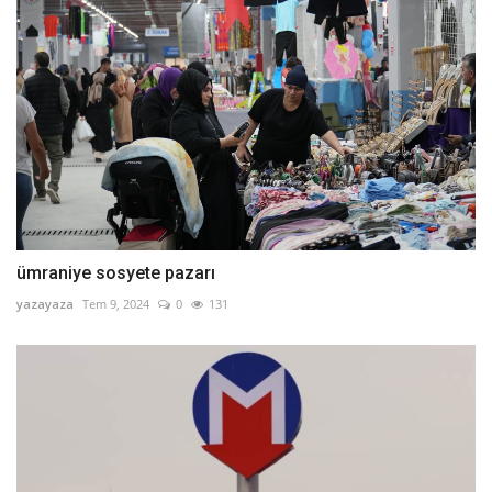
ümraniye sosyete pazarı
yazayaza
Tem 9, 2024
0
131