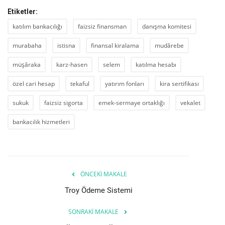
Etiketler:
katılım bankacılığı
faizsiz finansman
danışma komitesi
murabaha
istisna
finansal kiralama
mudârebe
müşâraka
karz-hasen
selem
katılma hesabı
özel cari hesap
tekaful
yatırım fonları
kira sertifikası
sukuk
faizsiz sigorta
emek-sermaye ortaklığı
vekalet
bankacılık hizmetleri
ÖNCEKI MAKALE
Troy Ödeme Sistemi
SONRAKI MAKALE