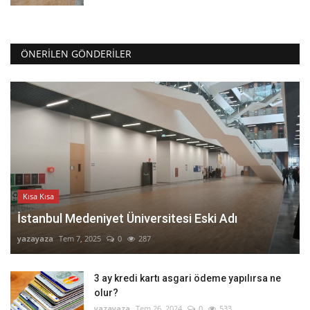
ÖNERILEN GÖNDERILER
Kısa Kısa
İstanbul Medeniyet Üniversitesi Eski Adı
yazayaza
Tem 7, 2025
0
287
3 ay kredi kartı asgari ödeme yapılırsa ne
olur?
yazayaza
Tem 26, 2024
0
533