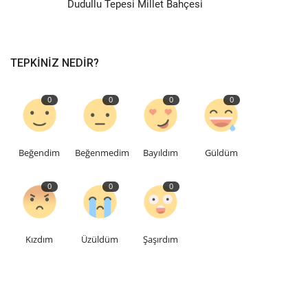
Dudullu Tepesi Millet Bahçesi
TEPKINIZ NEDIR?
0
0
0
0
Beğendim
Beğenmedim
Bayıldım
Güldüm
0
0
0
Kızdım
Üzüldüm
Şaşırdım