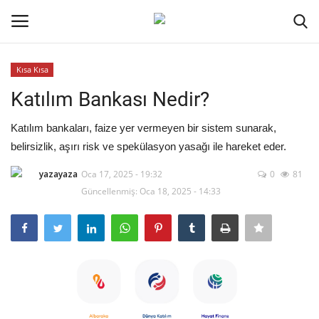
Kısa Kısa
Oturum aç
Kayıt ol
Katılım Bankası Nedir?
Ana Sayfa
Katılım bankaları, faize yer vermeyen bir sistem sunarak,
belirsizlik, aşırı risk ve spekülasyon yasağı ile hareket eder.
İletişim
yazayaza
Oca 17, 2025 - 19:32
0
81
Güncellenmiş: Oca 18, 2025 - 14:33
Genel
Kodlama
Kripto Para
Galeri