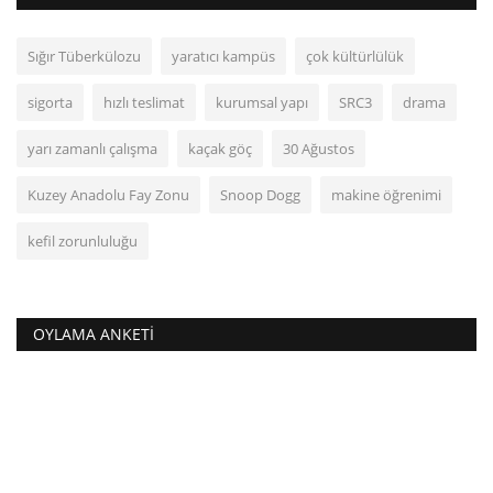
Sığır Tüberkülozu
yaratıcı kampüs
çok kültürlülük
sigorta
hızlı teslimat
kurumsal yapı
SRC3
drama
yarı zamanlı çalışma
kaçak göç
30 Ağustos
Kuzey Anadolu Fay Zonu
Snoop Dogg
makine öğrenimi
kefil zorunluluğu
OYLAMA ANKETI