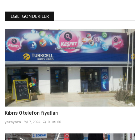
İLGILI GÖNDERILER
Kıbrıs 0 telefon fiyatları
yazayaza
Eyl 7, 2024
0
66