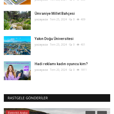
Ümraniye Millet Bahçesi
yazayaza
Tem 25, 2024
0
409
Yakın Doğu Üniversitesi
yazayaza
Tem 23, 2024
0
401
Hadi reklamı kadın oyuncu kim?
yazayaza
Tem 20, 2024
0
1811
RASTGELE GÖNDERILER
Elektrikli Araba