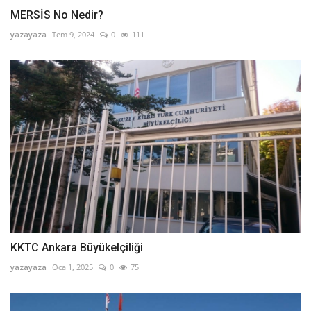
MERSİS No Nedir?
yazayaza
Tem 9, 2024
0
111
KKTC Ankara Büyükelçiliği
yazayaza
Oca 1, 2025
0
75