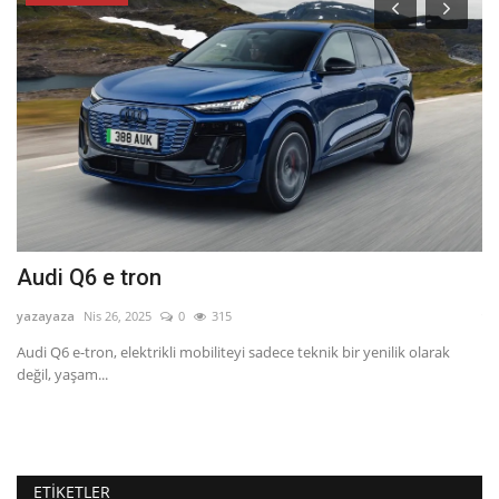
Audi Q6 e tron
G
yazayaza
Nis 26, 2025
0
315
ya
Audi Q6 e-tron, elektrikli mobiliteyi sadece teknik bir yenilik olarak
Gi
değil, yaşam...
am
ETIKETLER